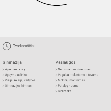
Tvarkaraščiai
Gimnazija
Paslaugos
Apie gimnaziją
Neformalusis švietimas
Ugdymo aplinka
Pagalba mokiniams ir tėvams
Vizija, misija, vertybės
Mokinių maitinimas
Gimnazijos himnas
Patalpų nuoma
Biblioteka