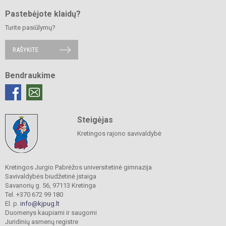
Pastebėjote klaidų?
Turite pasiūlymų?
RAŠYKITE
Bendraukime
Steigėjas
Kretingos rajono savivaldybė
Kretingos Jurgio Pabrėžos universitetinė gimnazija
Savivaldybės biudžetinė įstaiga
Savanorių g. 56, 97113 Kretinga
Tel. +370 672 99 180
El. p.
info@kjpug.lt
Duomenys kaupiami ir saugomi
Juridinių asmenų registre