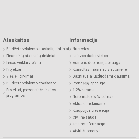
Ataskaitos
Informacija
Biudžeto vykdymo ataskaitų rinkiniai
Nuorodos
Finansinių ataskaitų rinkiniai
Laisvos darbo vietos
Lėšos veiklai viešinti
Asmens duomenų apsauga
Projektai
Konsultavimasis su visuomene
Viešieji pirkimai
Dažniausiai užduodami klausimai
Biudžeto vykdymo ataskaitos
Pranešėjų apsauga
Projektai, prevencinės ir kitos
1,2% parama
programos
Neformalusis švietimas
Aktualu mokiniams
Korupcijos prevencija
Civilinė sauga
Teisinė informacija
Atviri duomenys