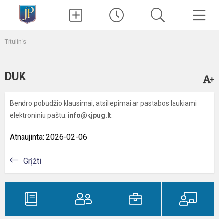
Paieška
Men
Titulinis
DUK
Bendro pobūdžio klausimai, atsiliepimai ar pastabos laukiami
elektroniniu paštu:
info@kjpug.lt
.
Atnaujinta: 2026-02-06
Grįžti