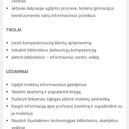
centras
aktyviai dalyvauja ugdymo procese, tenkina gimnazijos
bendruomenės narių informacinius poreikius
TIKSLAI:
įvesti kompiuterizuotą klientų aptarnavimą
tobulinti bibliotekos darbuotojų kompetenciją
plėtoti bibliotekos – informacinio centro veiklą
UŽDAVINIAI:
Ugdyti mokinių informacinius gebėjimus.
Skatinti skaitymą ir populiarinti knygą.
Sudaryti tinkamas sąlygas plėtoti mokinių saviraišką.
Kaupti informaciją apie profesinį švietimą ir supažindinti su
ja mokinius.
Naudoti šiuolaikines technologijas bibliotekos, skaityklos
veikloje.