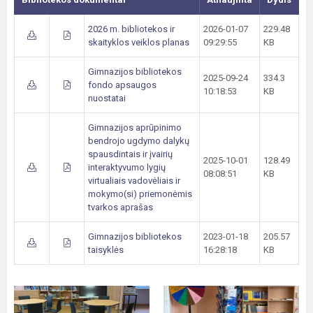
2026 m. bibliotekos ir
2026-01-07
229.48
skaityklos veiklos planas
09:29:55
KB
Gimnazijos bibliotekos
2025-09-24
334.3
fondo apsaugos
10:18:53
KB
nuostatai
Gimnazijos aprūpinimo
bendrojo ugdymo dalykų
spausdintais ir įvairių
2025-10-01
128.49
interaktyvumo lygių
08:08:51
KB
virtualiais vadovėliais ir
mokymo(si) priemonėmis
tvarkos aprašas
Gimnazijos bibliotekos
2023-01-18
205.57
taisyklės
16:28:18
KB