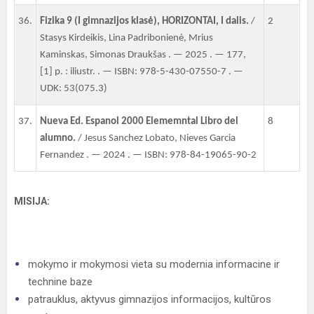
36.
Fizika 9 (I gimnazijos klasė), HORIZONTAI, I dalis.
/
2
Stasys Kirdeikis, Lina Padribonienė, Mrius
Kaminskas, Simonas Draukšas . — 2025 . — 177,
[1] p. : iliustr. . — ISBN: 978-5-430-07550-7 . —
UDK: 53(075.3)
37.
Nueva Ed. Espanol 2000 Elememntal Libro del
8
alumno.
/ Jesus Sanchez Lobato, Nieves Garcia
Fernandez . — 2024 . — ISBN: 978-84-19065-90-2
MISIJA:
mokymo ir mokymosi vieta su modernia informacine ir
technine baze
patrauklus, aktyvus gimnazijos informacijos, kultūros