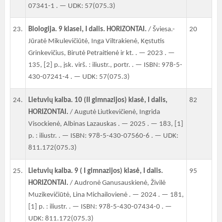
07341-1 . — UDK: 57(075.3)
23.
Biologija. 9 klasei, I dalis. HORIZONTAI.
/ Šviesa.-
20
Jūratė Mikulevičiūtė, Inga Viltrakienė, Kęstutis
Grinkevičius, Birutė Petraitienė ir kt. . — 2023 . —
135, [2] p., įsk. virš. : iliustr., portr. . — ISBN: 978-5-
430-07241-4 . — UDK: 57(075.3)
24.
Lietuvių kalba. 10 (II gimnazijos) klasė, I dalis,
82
HORIZONTAI.
/ Augutė Liutkevičienė, Ingrida
Visockienė, Albinas Lazauskas . — 2025 . — 183, [1]
p. : iliustr. . — ISBN: 978-5-430-07560-6 . — UDK:
811.172(075.3)
25.
Lietuvių kalba. 9 ( I gimnazijos) klasė, I dalis.
95
HORIZONTAI.
/ Audronė Ganusauskienė, Živilė
Muzikevičiūtė, Lina Michailovienė . — 2024 . — 181,
[1] p. : iliustr. . — ISBN: 978-5-430-07434-0 . —
UDK: 811.172(075.3)