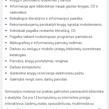
Knygų ir periodikos išdavimas į namus.
Informacija apie bibliotekoje naujai gautas knygas, CD ir
vadovėlius.
Reikalingos literatūros ir informacijos paieška.
Rekomenduojamų perskaityti knygų sąrašai moksleiviams.
Individuali pagalba renkantis literatūrą, CD.
Pagalba taikant mokomąsias programas pamokose.
Bibliografinių ir informacinių pamokų vedimas.
Darbas su viešųjų ir mokslo įstaigų bibliotekų suvestiniais
katalogais.
Parodos, knygų pristatymai, renginiai.
Darbas kompiuteriu.
Išankstinė knygų rezervacija elektroniniu paštu.
Galimybė rengti savo darbų parodas.
Gimnazijos mokiniai turi puikias galimybes pasinaudoti biblioteka
ir skaitykla. Čia yra 13 kompiuterių su internetine prieiga,
interaktyvus žaidimų stalas, spausdintuvas, multimedia su