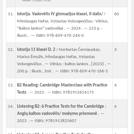
— UDK: 51(075.3)
11.
Istorija. Vadovėlis IV gimnazijos klasei, II dalis/
/
60
Mindaugas Nefas, Vytautas Volungevičius.- Vilnius,
"Baltos lankos" vadovėliai . — 2024 . — 223 p. :
iliustr. . — ISBN: 978-609-470-244-0
12.
Istorija 11 klasei D. 2
/ Norbertas Černiauskas,
3
Marius Ėmužis, Mindaugas Nefas, Vytautas
Volungevičius . — Vilnius : baltos lankos , [2023] . —
200 p. : iliustr., žml. . — ISBN: 978-609-470-166-5
13.
B2 Reading: Cambridge Masterclass with Practice
4
Tests
. — 2023 . — ISBN: 9781915654175
14.
Listening B2: 6 Practice Tests for the Cambridge :
4
Anglų kalbos vadovėlis/ mokymo priemonė
. —
2023 . — ISBN: 9781913825607