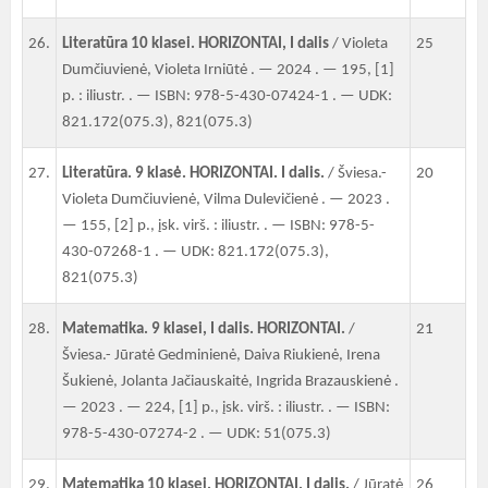
26.
Literatūra 10 klasei. HORIZONTAI, I dalis
/ Violeta
25
Dumčiuvienė, Violeta Irniūtė . — 2024 . — 195, [1]
p. : iliustr. . — ISBN: 978-5-430-07424-1 . — UDK:
821.172(075.3), 821(075.3)
27.
Literatūra. 9 klasė. HORIZONTAI. I dalis.
/ Šviesa.-
20
Violeta Dumčiuvienė, Vilma Dulevičienė . — 2023 .
— 155, [2] p., įsk. virš. : iliustr. . — ISBN: 978-5-
430-07268-1 . — UDK: 821.172(075.3),
821(075.3)
28.
Matematika. 9 klasei, I dalis. HORIZONTAI.
/
21
Šviesa.- Jūratė Gedminienė, Daiva Riukienė, Irena
Šukienė, Jolanta Jačiauskaitė, Ingrida Brazauskienė .
— 2023 . — 224, [1] p., įsk. virš. : iliustr. . — ISBN:
978-5-430-07274-2 . — UDK: 51(075.3)
29.
Matematika 10 klasei. HORIZONTAI. I dalis.
/ Jūratė
26