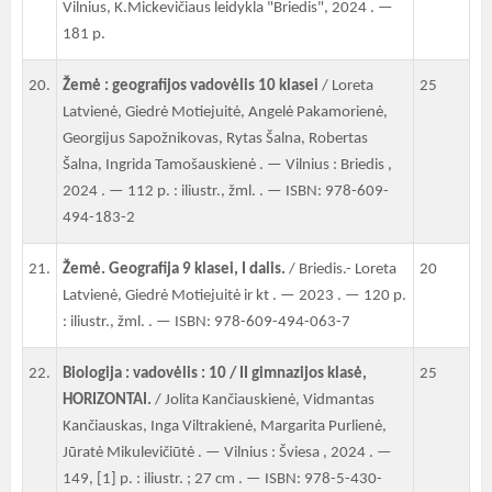
Vilnius, K.Mickevičiaus leidykla "Briedis", 2024 . —
181 p.
20.
Žemė : geografijos vadovėlis 10 klasei
/ Loreta
25
Latvienė, Giedrė Motiejuitė, Angelė Pakamorienė,
Georgijus Sapožnikovas, Rytas Šalna, Robertas
Šalna, Ingrida Tamošauskienė . — Vilnius : Briedis ,
2024 . — 112 p. : iliustr., žml. . — ISBN: 978-609-
494-183-2
21.
Žemė. Geografija 9 klasei, I dalis.
/ Briedis.- Loreta
20
Latvienė, Giedrė Motiejuitė ir kt . — 2023 . — 120 p.
: iliustr., žml. . — ISBN: 978-609-494-063-7
22.
Biologija : vadovėlis : 10 / II gimnazijos klasė,
25
HORIZONTAI.
/ Jolita Kančiauskienė, Vidmantas
Kančiauskas, Inga Viltrakienė, Margarita Purlienė,
Jūratė Mikulevičiūtė . — Vilnius : Šviesa , 2024 . —
149, [1] p. : iliustr. ; 27 cm . — ISBN: 978-5-430-