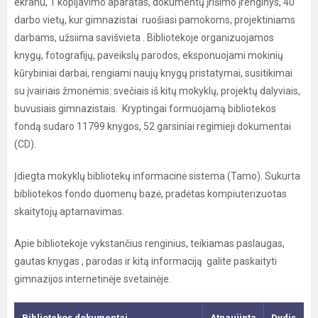
ekranu, 1 kopijavimo aparatas, dokumentų įrišimo įrenginys, 40
darbo vietų, kur gimnazistai ruošiasi pamokoms, projektiniams
darbams, užsiima savišvieta . Bibliotekoje organizuojamos
knygų, fotografijų, paveikslų parodos, eksponuojami mokinių
kūrybiniai darbai, rengiami naujų knygų pristatymai, susitikimai
su įvairiais žmonėmis: svečiais iš kitų mokyklų, projektų dalyviais,
buvusiais gimnazistais. Kryptingai formuojamą bibliotekos
fondą sudaro 11799 knygos, 52 garsiniai regimieji dokumentai
(CD).
Įdiegta mokyklų bibliotekų informacinė sistema (Tamo). Sukurta
bibliotekos fondo duomenų bazė, pradėtas kompiuterizuotas
skaitytojų aptarnavimas.
Apie bibliotekoje vykstančius renginius, teikiamas paslaugas,
gautas knygas , parodas ir kitą informaciją galite paskaityti
gimnazijos internetinėje svetainėje.
Bibliotekos dokumentai
Atnaujinta
Dydis