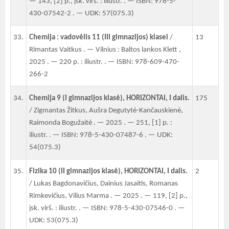
— 143, [2] p., įsk. virš. : iliustr. . — ISBN: 978-5-
430-07542-2 . — UDK: 57(075.3)
33.
Chemija : vadovėlis 11 (III gimnazijos) klasei
/
13
Rimantas Vaitkus . — Vilnius : Baltos lankos Klett ,
2025 . — 220 p. : iliustr. . — ISBN: 978-609-470-
266-2
34.
Chemija 9 (I gimnazijos klasė), HORIZONTAI, I dalis.
175
/ Zigmantas Žitkus, Aušra Degutytė-Kančauskienė,
Raimonda Bogužaitė . — 2025 . — 251, [1] p. :
iliustr. . — ISBN: 978-5-430-07487-6 . — UDK:
54(075.3)
35.
Fizika 10 (II gimnazijos klasė), HORIZONTAI, I dalis.
2
/ Lukas Bagdonavičius, Dainius Jasaitis, Romanas
Rimkevičius, Vilius Marma . — 2025 . — 119, [2] p.,
įsk. virš. : iliustr. . — ISBN: 978-5-430-07546-0 . —
UDK: 53(075.3)