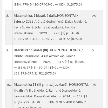
ISBN: 978-5-430-07405-0 . — UDK: 51(075.3)
8.
Matematika. 9 klasei, 2 dalis.HORIZONTAI./
25
Šviesa.- 2023
/ Jūratė Gedminienė, Daiva Riukienė,
Irena Šukienė, Jolanta Jačiauskaitė, Ingrida
Brazauskienė . — 2023 . — 223, [1] p. : iliustr. . —
ISBN: 978-5-430-07275-9 . — UDK: 51(075.3)
9.
Literatūra 11 klasei (III). HORIZONTAI. II dalis.
/
5
Onutė Baumilienė, Alius Avčininkas, Janina
Dombrovskienė . — 2024 . — 247, [1] p. : iliustr. .
— ISBN: 978-5-430-07418-0 . — UDK:
821.172(075.3), 821(075.3)
10.
Matematika 11 (III gimnazijos klasė), HORIZONTAI,
75
II dalis
/ Vilija Šileikienė, Ramunė Dranseikienė,
Laura Kuldoš, Roma Greičiūtė . — 2024 . — 152, [1]
p., įsk. virš. : iliustr. . — ISBN: 978-5-430-07406-7 .