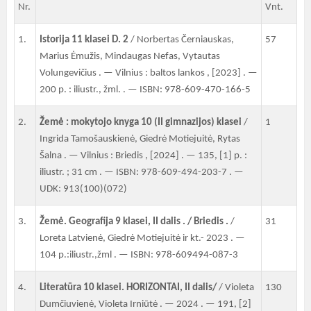
Nr.
Vnt.
1.
Istorija 11 klasei D. 2
/ Norbertas Černiauskas,
57
Marius Ėmužis, Mindaugas Nefas, Vytautas
Volungevičius . — Vilnius : baltos lankos , [2023] . —
200 p. : iliustr., žml. . — ISBN: 978-609-470-166-5
2.
Žemė : mokytojo knyga 10 (II gimnazijos) klasei
/
1
Ingrida Tamošauskienė, Giedrė Motiejuitė, Rytas
Šalna . — Vilnius : Briedis , [2024] . — 135, [1] p. :
iliustr. ; 31 cm . — ISBN: 978-609-494-203-7 . —
UDK: 913(100)(072)
3.
Žemė. Geografija 9 klasei, II dalis . / Briedis .
/
31
Loreta Latvienė, Giedrė Motiejuitė ir kt.- 2023 . —
104 p.:iliustr.,žml . — ISBN: 978-609494-087-3
4.
Literatūra 10 klasei. HORIZONTAI, II dalis/
/ Violeta
130
Dumčiuvienė, Violeta Irniūtė . — 2024 . — 191, [2]