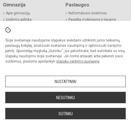
Gimnazija
Paslaugos
Apie gimnaziją
Neformalusis švietimas
Ugdymo aplinka
Pagalba mokiniams ir tėvams
Vizija, misija, vertybės
Mokinių maitinimas
Gimnazijos himnas
Patalpų nuoma
Biblioteka
Šioje svetainėje naudojame slapukus siekdami užtikrinti jums teikiamų
paslaugų kokybę, analizuoti svetainės naudojimą ir optimizuoti naršymo
patirtį. Spustelėję mygtuką „Sutinku“, jūs patvirtinate, kad sutinkate su visų
slapukų naudojimu šioje svetainėje. Jei norite atšaukti arba pakeisti savo
sutikimus, prašome apsilankyti
slapukų valdymo puslapyje
.
NUSTATYMAI
NESUTINKU
Ataskaitos
Informacija
Biudžeto vykdymo ataskaitų rinkiniai
Nuorodos
SUTINKU
Finansinių ataskaitų rinkiniai
Laisvos darbo vietos
Lėšos veiklai viešinti
Asmens duomenų apsauga
Projektai
Konsultavimasis su visuomene