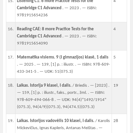
15.
Listening C1: 6 more Practice Tests for the
4
Cambridge C1 Advanced
. — 2023 . — ISBN:
9781915654236
16.
Reading CAE: 8 more Practice Tests for the
4
Cambridge C1 Advanced
. — 2023 . — ISBN:
9781915654090
17.
Matematika visiems. 9 (I gimnazijos) klasė, 1 dalis
5
. — 2025 . — 139, [1] p. : iliustr. . — ISBN: 978-609-
433-341-5 . — UDK: 51(075.3)
18.
Laikas. Istorija 9 klasei, I dalis.
/ Briedis . — [2023] .
19
— 159, [1] p. : iliustr., faks., portr., žml. . — ISBN:
978-609-494-066-8 . — UDK: 94(4)"1492/1914"
(075.3), 94(4/9)(075.3), 94(474.5)(075.3)
19.
Laikas. Istorijos vadovėlis 10 klasei, I dalis.
/ Karolis
28
Mickevičius, Ignas Kapleris, Antanas Meištas . —