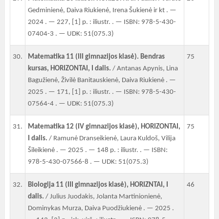
Gedminienė, Daiva Riukienė, Irena Šukienė ir kt . —
2024 . — 227, [1] p. : iliustr. . — ISBN: 978-5-430-
07404-3 . — UDK: 51(075.3)
30.
Matematika 11 (III gimnazijos klasė). Bendras
75
kursas, HORIZONTAI, I dalis.
/ Antanas Apynis, Lina
Bagužienė, Živilė Banitauskienė, Daiva Riukienė . —
2025 . — 171, [1] p. : iliustr. . — ISBN: 978-5-430-
07564-4 . — UDK: 51(075.3)
31.
Matematika 12 (IV gimnazijos klasė), HORIZONTAI,
75
I dalis.
/ Ramunė Dranseikienė, Laura Kuldoš, Vilija
Šileikienė . — 2025 . — 148 p. : iliustr. . — ISBN:
978-5-430-07566-8 . — UDK: 51(075.3)
32.
Biologija 11 (III gimnazijos klasė), HORIZNTAI, I
46
dalis.
/ Julius Juodakis, Jolanta Martinionienė,
Dominykas Murza, Daiva Puodžiukienė . — 2025 .