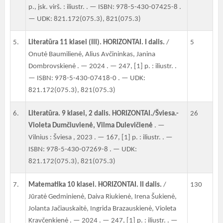
p., įsk. virš. : iliustr. . — ISBN: 978-5-430-07425-8 .
— UDK: 821.172(075.3), 821(075.3)
5.
Literatūra 11 klasei (III). HORIZONTAI. I dalis.
/
5
Onutė Baumilienė, Alius Avčininkas, Janina
Dombrovskienė . — 2024 . — 247, [1] p. : iliustr. .
— ISBN: 978-5-430-07418-0 . — UDK:
821.172(075.3), 821(075.3)
6.
Literatūra. 9 klasei, 2 dalis. HORIZONTAI./Šviesa.-
26
Violeta Dumčiuvienė, Vilma Dulevičienė
. —
Vilnius : Šviesa , 2023 . — 167, [1] p. : iliustr. . —
ISBN: 978-5-430-07269-8 . — UDK:
821.172(075.3), 821(075.3)
7.
Matematika 10 klasei. HORIZONTAI. II dalis.
/
130
Jūratė Gedminienė, Daiva Riukienė, Irena Šukienė,
Jolanta Jačiauskaitė, Ingrida Brazauskienė, Violeta
Kravčenkienė . — 2024 . — 247, [1] p. : iliustr. . —