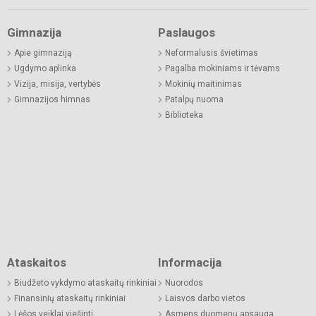
Gimnazija
Paslaugos
Apie gimnaziją
Neformalusis švietimas
Ugdymo aplinka
Pagalba mokiniams ir tėvams
Vizija, misija, vertybės
Mokinių maitinimas
Gimnazijos himnas
Patalpų nuoma
Biblioteka
Ataskaitos
Informacija
Biudžeto vykdymo ataskaitų rinkiniai
Nuorodos
Finansinių ataskaitų rinkiniai
Laisvos darbo vietos
Lėšos veiklai viešinti
Asmens duomenų apsauga