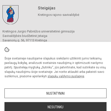
Steigėjas
Kretingos rajono savivaldybė
Kretingos Jurgio Pabrėžos universitetinė gimnazija
Savivaldybės biudžetinė įstaiga
Savanorių g. 56, 97113 Kretinga
Tel. +370 672 99 180
El. p.
info@kjpug.lt
Duomenys kaupiami ir saugomi
Juridinių asmenų registre
Šioje svetainėje naudojame slapukus siekdami užtikrinti jums teikiamų
Įmonės kodas 190284291
paslaugų kokybę, analizuoti svetainės naudojimą ir optimizuoti naršymo
patirtį. Spustelėję mygtuką „Sutinku“, jūs patvirtinate, kad sutinkate su visų
slapukų naudojimu šioje svetainėje. Jei norite atšaukti arba pakeisti savo
sutikimus, prašome apsilankyti
slapukų valdymo puslapyje
.
© 2021. Kretingos Jurgio Pabrėžos universitetinė gimnazija. Visos teisės
saugomos.
Kopijuoti turinį be raštiško gimnazijos sutikimo griežtai draudžiama.
NUSTATYMAI
Versija neįgaliesiems
Slapukų valdymas
Sumanus būdas atnaujinti
NESUTINKU
mokyklos interneto