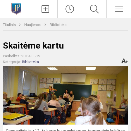
Paieška
Men
Titulinis
Naujienos
Biblioteka
Skaitėme kartu
Paskelbta: 2019-11-19
Kategorija:
Biblioteka