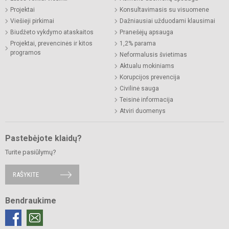
Projektai
Konsultavimasis su visuomene
Viešieji pirkimai
Dažniausiai užduodami klausimai
Biudžeto vykdymo ataskaitos
Pranešėjų apsauga
Projektai, prevencinės ir kitos
1,2% parama
programos
Neformalusis švietimas
Aktualu mokiniams
Korupcijos prevencija
Civilinė sauga
Teisinė informacija
Atviri duomenys
Pastebėjote klaidų?
Turite pasiūlymų?
RAŠYKITE
Bendraukime