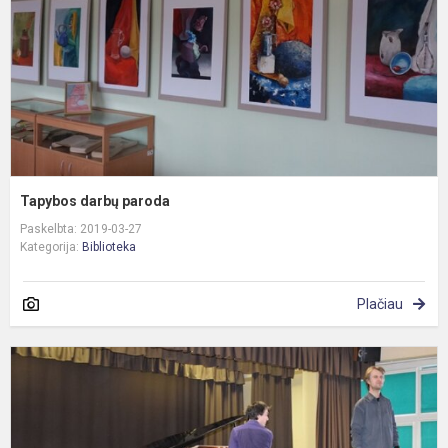
Tapybos darbų paroda
Paskelbta: 2019-03-27
Kategorija:
Biblioteka
Plačiau
P
s