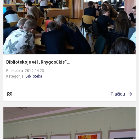
Bibliotekoje vėl „Knygosūkis“…
Paskelbta: 2019-04-23
Kategorija:
Biblioteka
Plačiau
T
d
p