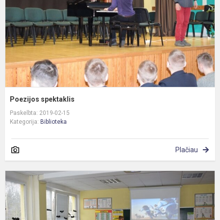
Poezijos spektaklis
Paskelbta: 2019-02-15
Kategorija:
Biblioteka
Plačiau
S
m