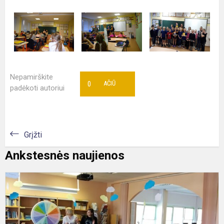
Nepamirškite
0
AČIŪ
padėkoti autoriui
Grįžti
Ankstesnės naujienos
B
v
„