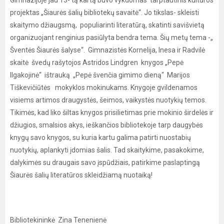
Gimnazijoje jau 13- tą kartą buvo vykdomas tarptautinis kultūros
projektas „Šiaurės šalių bibliotekų savaitė“. Jo tikslas- skleisti
skaitymo džiaugsmą, populiarinti literatūrą, skatinti savišvietą
organizuojant renginius pasiūlyta bendra tema. Šių metų tema -„
Šventės Šiaurės šalyse“. Gimnazistės Kornelija, Inesa ir Radvilė
skaitė švedų rašytojos Astridos Lindgren knygos „Pepė
Ilgakojinė“ ištrauką „Pepė švenčia gimimo dieną“ Marijos
Tiškevičiūtės mokyklos mokinukams. Knygoje gvildenamos
visiems artimos draugystės, šeimos, vaikystės nuotykių temos.
Tikimės, kad liko šiltas knygos prisilietimas prie mokinio širdelės ir
džiugios, smalsios akys, ieškančios bibliotekoje tarp daugybės
knygų savo knygos, su kuria kartu galima patirti nuostabių
nuotykių, aplankyti įdomias šalis. Tad skaitykime, pasakokime,
dalykimės su draugais savo įspūdžiais, patirkime paslaptingą
Šiaurės šalių literatūros skleidžiamą nuotaiką!
Bibliotekininkė Zina Tenenienė