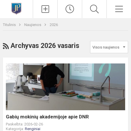
Paieška
Men
Titulinis
Naujienos
2026
RSS
Archyvas 2026 vasaris
Gabių
mokinių
akademijoje
apie
DNR
Gabių mokinių akademijoje apie DNR
Paskelbta: 2026-02-26
Kategorija:
Renginiai