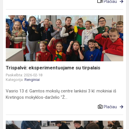
Plačiau
Trispalvė:
eksperimentuojame
su
tirpalais
Trispalvė: eksperimentuojame su tirpalais
Paskelbta: 2026-02-18
Kategorija:
Renginiai
Vasrio 13 d. Gamtos mokslų centre lankėsi 3 kl. mokiniai iš
Kretingos mokyklos-darželio "Ž...
Plačiau
Sumo