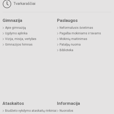
Tvarkaraščiai
Gimnazija
Paslaugos
Apie gimnaziją
Neformalusis švietimas
Ugdymo aplinka
Pagalba mokiniams ir tėvams
Vizija, misija, vertybės
Mokinių maitinimas
Gimnazijos himnas
Patalpų nuoma
Biblioteka
Ataskaitos
Informacija
Biudžeto vykdymo ataskaitų rinkiniai
Nuorodos