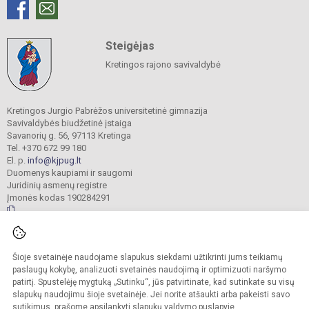
Steigėjas
Kretingos rajono savivaldybė
Kretingos Jurgio Pabrėžos universitetinė gimnazija
Savivaldybės biudžetinė įstaiga
Savanorių g. 56, 97113 Kretinga
Tel. +370 672 99 180
El. p.
info@kjpug.lt
Duomenys kaupiami ir saugomi
Juridinių asmenų registre
Įmonės kodas 190284291
© 2021. Kretingos Jurgio Pabrėžos universitetinė gimnazija. Visos teisės
Šioje svetainėje naudojame slapukus siekdami užtikrinti jums teikiamų
saugomos.
Kopijuoti turinį be raštiško gimnazijos sutikimo griežtai draudžiama.
paslaugų kokybę, analizuoti svetainės naudojimą ir optimizuoti naršymo
patirtį. Spustelėję mygtuką „Sutinku“, jūs patvirtinate, kad sutinkate su visų
Versija neįgaliesiems
Slapukų valdymas
slapukų naudojimu šioje svetainėje. Jei norite atšaukti arba pakeisti savo
sutikimus, prašome apsilankyti
slapukų valdymo puslapyje
.