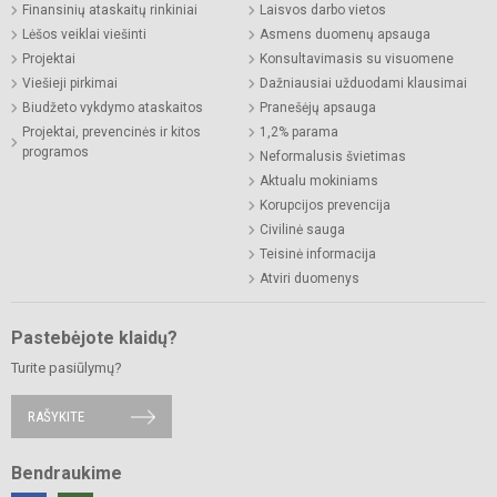
Finansinių ataskaitų rinkiniai
Laisvos darbo vietos
Lėšos veiklai viešinti
Asmens duomenų apsauga
Projektai
Konsultavimasis su visuomene
Viešieji pirkimai
Dažniausiai užduodami klausimai
Biudžeto vykdymo ataskaitos
Pranešėjų apsauga
Projektai, prevencinės ir kitos
1,2% parama
programos
Neformalusis švietimas
Aktualu mokiniams
Korupcijos prevencija
Civilinė sauga
Teisinė informacija
Atviri duomenys
Pastebėjote klaidų?
Turite pasiūlymų?
RAŠYKITE
Bendraukime