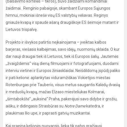
(balsavimo kortelės – tikros), buvo žaidžiami komandiniai
žaidimai. Renginio pabaigoje, skambant Europos Sąjungos
himnui, mokiniai išnešė visų ES valstybių vėliavas. Reginys
gniaužė kvapą ir spaudė ašarą draugiškoje ES šeimoje matant ir
Lietuvos trispalvę.
Projekto ir išvykos patirtis neįkainojama – įveiktas kalbos
barjeras, viešasis kalbėjimas, savo idėjų, nuomonių sklaida. O kur
dar nauji draugai tiek iš Lietuvos, tiek iš Europos šalių. Jautėmės
,,žvaigždėmis“ visą dieną filmuojami ir fotografuojami, duodami
interviu vietinei ir Europos žiniasklaidai. Neišdildomą įspūdį paliko
ir pati kelionė: aplankytas viduramžiškas Vokietijos miestas
Rotenburgas prie Tauberio, visus metus saugantis Kalėdų dvasią
ir meduolių kvapą, mažas Elzaso miesteliukas Kolmarai,
„šimtabokštė“ „auksinė“ Praha, pakerėjusi savo didybe ir grožiu,
aišku, ir didingasis Strasbūras su
Notre Dame
katedra, ir
plaukimas Ilio upe, ir paprasti gatvių muzikantai.
Kai praeina kelionės nuovargis, lieka tik patys gražiausi