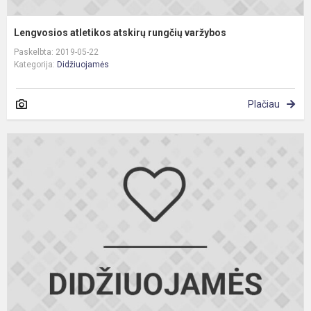
Lengvosios atletikos atskirų rungčių varžybos
Paskelbta: 2019-05-22
Kategorija:
Didžiuojamės
Plačiau
K
,,
p
s