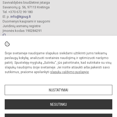
Savivaldybės biudžetinė įstaiga
Savanorių g. 56, 97113 Kretinga
Tel. +370 672 99 180
El. p.
info@kjpug.lt
Duomenys kaupiami ir saugomi
Juridinių asmenų registre
Įmonės kodas 190284291
© 2021. Kretingos Jurgio Pabrėžos universitetinė gimnazija. Visos teisės
Šioje svetainėje naudojame slapukus siekdami užtikrinti jums teikiamų
saugomos.
Kopijuoti turinį be raštiško gimnazijos sutikimo griežtai draudžiama.
paslaugų kokybę, analizuoti svetainės naudojimą ir optimizuoti naršymo
patirtį. Spustelėję mygtuką „Sutinku“, jūs patvirtinate, kad sutinkate su visų
Versija neįgaliesiems
Slapukų valdymas
slapukų naudojimu šioje svetainėje. Jei norite atšaukti arba pakeisti savo
sutikimus, prašome apsilankyti
slapukų valdymo puslapyje
.
Sumanus būdas atnaujinti
mokyklos interneto
svetainę
NUSTATYMAI
NESUTINKU