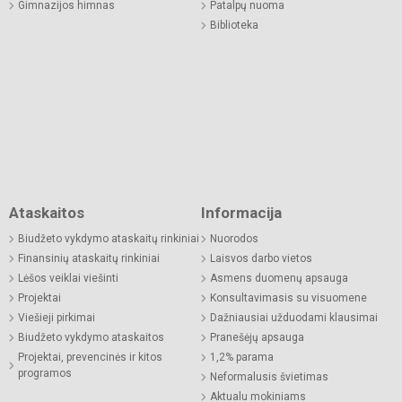
Gimnazijos himnas
Patalpų nuoma
Biblioteka
Ataskaitos
Informacija
Biudžeto vykdymo ataskaitų rinkiniai
Nuorodos
Finansinių ataskaitų rinkiniai
Laisvos darbo vietos
Lėšos veiklai viešinti
Asmens duomenų apsauga
Projektai
Konsultavimasis su visuomene
Viešieji pirkimai
Dažniausiai užduodami klausimai
Biudžeto vykdymo ataskaitos
Pranešėjų apsauga
Projektai, prevencinės ir kitos
1,2% parama
programos
Neformalusis švietimas
Aktualu mokiniams