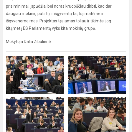
prisiminimai, įspūdžiai bei noras kruopščiau dirbti, kad dar
daugiau mokinių patirtų ir išgyventų tai, ką matėme ir
išgyvenome mes. Projektas tęsiamas toliau ir tikimės, jog
kitąmet į ES Parlamentą vyks kita mokinių grupė.
Mokytoja Dalia Zibalienė