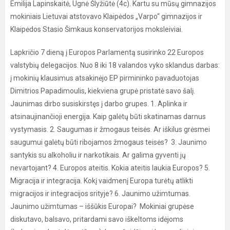
Emilija Lapinskaitė, Ugnė Šlyžiūtė (4c). Kartu su mūsų gimnazijos
mokiniais Lietuvai atstovavo Klaipėdos „Varpo“ gimnazijos ir
Klaipėdos Stasio Šimkaus konservatorijos moksleiviai.
Lapkričio 7 dieną į Europos Parlamentą susirinko 22 Europos
valstybių delegacijos. Nuo 8 iki 18 valandos vyko sklandus darbas:
į mokinių klausimus atsakinėjo EP pirmininko pavaduotojas
Dimitrios Papadimoulis, kiekviena grupė pristatė savo šalį.
Jaunimas dirbo susiskirstęs į darbo grupes. 1. Aplinka ir
atsinaujinančioji energija. Kaip galėtų būti skatinamas darnus
vystymasis. 2. Saugumas ir žmogaus teisės. Ar iškilus grėsmei
saugumui galėtų būti ribojamos žmogaus teisės? 3. Jaunimo
santykis su alkoholiu ir narkotikais. Ar galima gyventi jų
nevartojant? 4. Europos ateitis. Kokia ateitis laukia Europos? 5.
Migracija ir integracija. Kokį vaidmenį Europa turėtų atlikti
migracijos ir integracijos srityje? 6. Jaunimo užimtumas.
Jaunimo užimtumas – iššūkis Europai? Mokiniai grupėse
diskutavo, balsavo, pritardami savo iškeltoms idėjoms