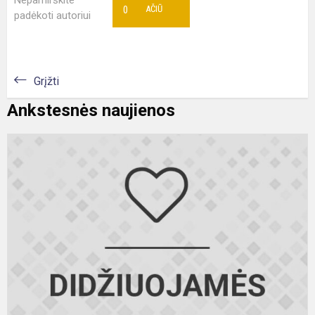
Nepamirškite
0
AČIŪ
padėkoti autoriui
Grįžti
Ankstesnės naujienos
S