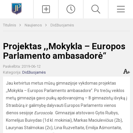
Paieška
Men
Titulinis
Naujienos
Didžiuojamės
Projektas ,,Mokykla – Europos
Parlamento ambasadorė“
Paskelbta: 2019-06-12
Kategorija:
Didžiuojamės
Jau ketvirtus metus mūsų gimnazijoje vykdomas projektas
,,Mokykla – Europos Parlamento ambasadorė“. Po trečių veiklos
metų gimnazija gavo puikų apdovanojimą – 8 gimnazistų išvyką į
Strasbūrą ir galimybę dalyvauti Europos Parlamento vienos
dienos sesijoje
Euroscola
. Gimnazijai atstovavo Gytis Ruibys,
Kornelijus Buivydas (1d kl. mokiniai), Markas Maciulevičius (2b),
Laurynas Stalmokas (2c), Lina Ruzveltaitė, Emilija Ašmontaitė,