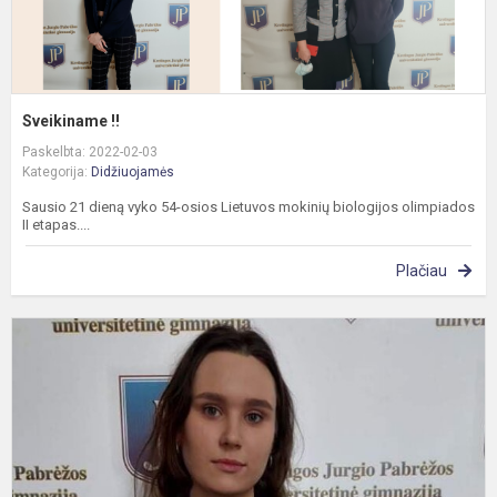
Sveikiname !!
Paskelbta: 2022-02-03
Kategorija:
Didžiuojamės
Sausio 21 dieną vyko 54-osios Lietuvos mokinių biologijos olimpiados
II etapas....
Plačiau
S
L
m
f
k