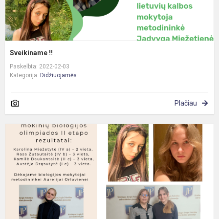
Sveikiname !!
Paskelbta: 2022-02-03
Kategorija:
Didžiuojamės
Plačiau
S
!!