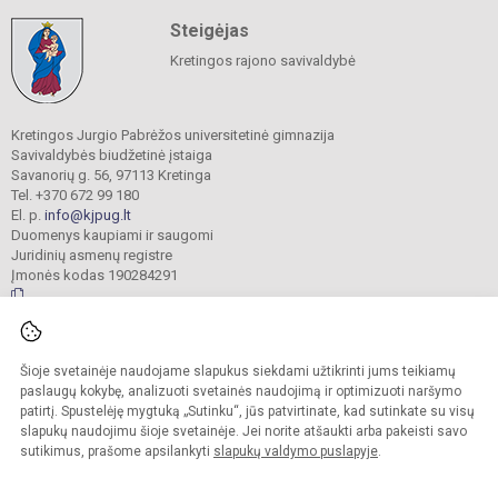
Steigėjas
Kretingos rajono savivaldybė
Kretingos Jurgio Pabrėžos universitetinė gimnazija
Savivaldybės biudžetinė įstaiga
Savanorių g. 56, 97113 Kretinga
Tel. +370 672 99 180
El. p.
info@kjpug.lt
Duomenys kaupiami ir saugomi
Juridinių asmenų registre
Įmonės kodas 190284291
© 2021. Kretingos Jurgio Pabrėžos universitetinė gimnazija. Visos teisės
Šioje svetainėje naudojame slapukus siekdami užtikrinti jums teikiamų
saugomos.
Kopijuoti turinį be raštiško gimnazijos sutikimo griežtai draudžiama.
paslaugų kokybę, analizuoti svetainės naudojimą ir optimizuoti naršymo
patirtį. Spustelėję mygtuką „Sutinku“, jūs patvirtinate, kad sutinkate su visų
Versija neįgaliesiems
Slapukų valdymas
slapukų naudojimu šioje svetainėje. Jei norite atšaukti arba pakeisti savo
sutikimus, prašome apsilankyti
slapukų valdymo puslapyje
.
Sumanus būdas atnaujinti
mokyklos interneto
svetainę