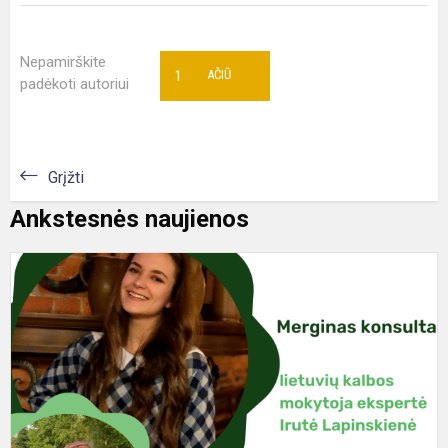
Nepamirškite
1
AČIŪ
padėkoti autoriui
Grįžti
Ankstesnės naujienos
S
!!