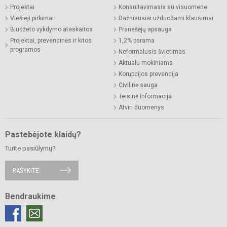
Projektai
Konsultavimasis su visuomene
Viešieji pirkimai
Dažniausiai užduodami klausimai
Biudžeto vykdymo ataskaitos
Pranešėjų apsauga
Projektai, prevencinės ir kitos
1,2% parama
programos
Neformalusis švietimas
Aktualu mokiniams
Korupcijos prevencija
Civilinė sauga
Teisinė informacija
Atviri duomenys
Pastebėjote klaidų?
Turite pasiūlymų?
RAŠYKITE
Bendraukime