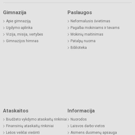
Gimnazija
Paslaugos
Apie gimnaziją
Neformalusis švietimas
Ugdymo aplinka
Pagalba mokiniams ir tėvams
Vizija, misija, vertybės
Mokinių maitinimas
Gimnazijos himnas
Patalpų nuoma
Biblioteka
Ataskaitos
Informacija
Biudžeto vykdymo ataskaitų rinkiniai
Nuorodos
Finansinių ataskaitų rinkiniai
Laisvos darbo vietos
Lėšos veiklai viešinti
Asmens duomenų apsauga