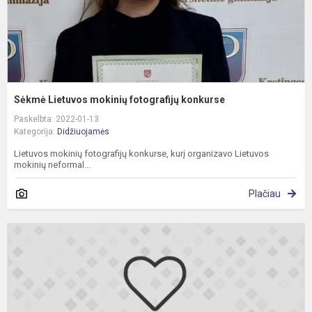
Sėkmė Lietuvos mokinių fotografijų konkurse
Paskelbta: 2022-01-13
Kategorija:
Didžiuojamės
Lietuvos mokinių fotografijų konkurse, kurį organizavo Lietuvos
mokinių neformal...
Plačiau
K
,
ž