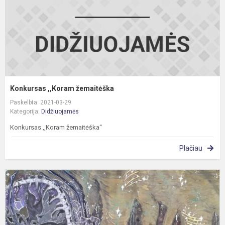
Konkursas ,,Koram žemaitėška
Paskelbta: 2021-03-29
Kategorija:
Didžiuojamės
Konkursas ,,Koram žemaitėška“
Plačiau
R
d
o