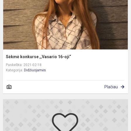
Sėkmė konkurse ,,Vasario 16-oji“
Paskelbta: 2021-02-18
Kategorija:
Didžiuojamės
Plačiau
S