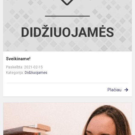
Sveikiname!
Paskelbta: 2021-02-15
Kategorija:
Didžiuojamės
Plačiau
S