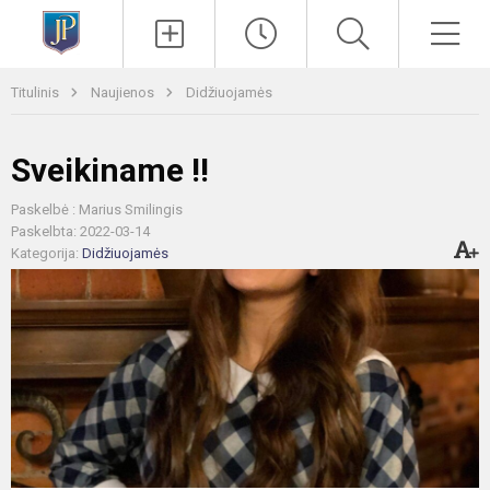
Paieška
Men
Titulinis
Naujienos
Didžiuojamės
Sveikiname !!
Paskelbė : Marius Smilingis
Paskelbta: 2022-03-14
Kategorija:
Didžiuojamės