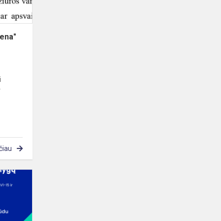
iena"
i
r
čiau
Dėmesio