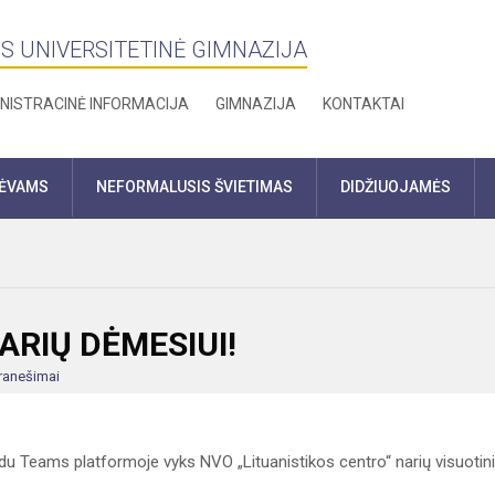
S UNIVERSITETINĖ GIMNAZIJA
NISTRACINĖ INFORMACIJA
GIMNAZIJA
KONTAKTAI
TĖVAMS
NEFORMALUSIS ŠVIETIMAS
DIDŽIUOJAMĖS
ARIŲ DĖMESIUI!
ranešimai
du Teams platformoje vyks NVO „Lituanistikos centro“ narių visuotin