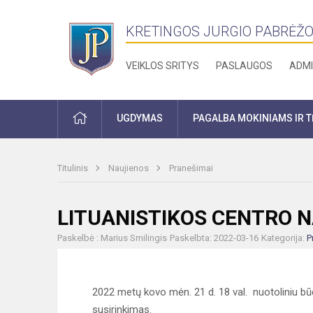
KRETINGOS JURGIO PABRĖŽO
VEIKLOS SRITYS
PASLAUGOS
ADMI
PRADŽIA
UGDYMAS
PAGALBA MOKINIAMS IR 
Titulinis
Naujienos
Pranešimai
LITUANISTIKOS CENTRO N
Paskelbė : Marius Smilingis
Paskelbta: 2022-03-16
Kategorija:
P
2022 metų kovo mėn. 21 d. 18 val. nuotoliniu bū
susirinkimas.