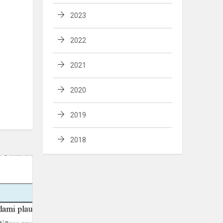
2023
2022
2021
2020
2019
2018
Akcijoja
"Aš
tave
myliu"
siena"