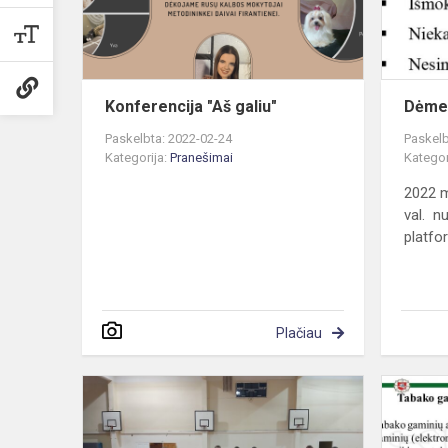
Konferencija "Aš galiu"
Dėmes
Paskelbta: 2022-02-24
Paskelb
Kategorija:
Pranešimai
Kategor
2022 m
val. n
platfor
Plačiau
Krepšinis
3x3