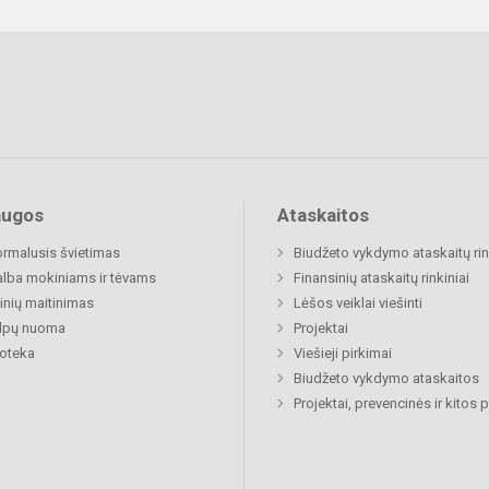
augos
Ataskaitos
rmalusis švietimas
Biudžeto vykdymo ataskaitų rin
lba mokiniams ir tėvams
Finansinių ataskaitų rinkiniai
nių maitinimas
Lėšos veiklai viešinti
alpų nuoma
Projektai
ioteka
Viešieji pirkimai
Biudžeto vykdymo ataskaitos
Projektai, prevencinės ir kitos