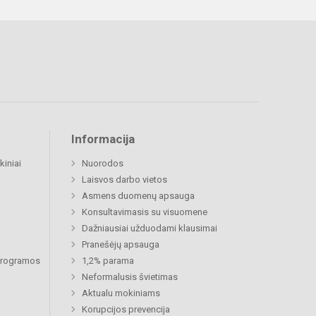
Informacija
kiniai
Nuorodos
Laisvos darbo vietos
Asmens duomenų apsauga
Konsultavimasis su visuomene
Dažniausiai užduodami klausimai
Pranešėjų apsauga
 programos
1,2% parama
Neformalusis švietimas
Aktualu mokiniams
Korupcijos prevencija