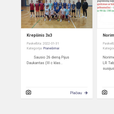
Krepšinis 3x3
Norime
Paskelbta: 2022-01-31
Paskelb
Kategorija:
Pranešimai
Kategor
Sausio 26 dieną Pijus
Norime
Daukantas (III c klas...
LR Tab
susijus
Plačiau