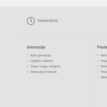
Tvarkaraščiai
Gimnazija
Pasl
Apie gimnaziją
Nefo
Ugdymo aplinka
Paga
Vizija, misija, vertybės
Moki
Gimnazijos himnas
Pat
Bibl