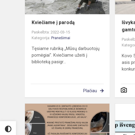
Kviečiame į parodą
Išvyk
gamto
Paskelbta: 2022-03-15
Kategorija:
Pranešimai
Paskelb
Kategor
Tęsiame rubriką „Mūsų darbuotojų
pomėgiai". Kviečiame užeiti į
Kovo 5
biblioteką pasigr...
asis p
konkur
Plačiau
Konferencij
"Aš
galiu"