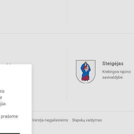
Steigėjas
raukime
Kretingos rajono
savivaldybė
ums
ir
 jūs
s, prašome
isės
Versija neįgaliesiems
Slapukų valdymas