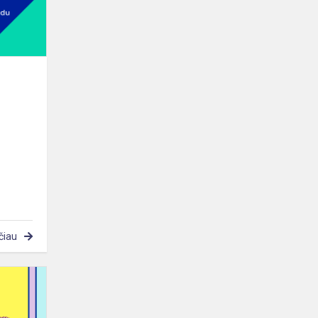
čiau
Studijų
mugė
2021