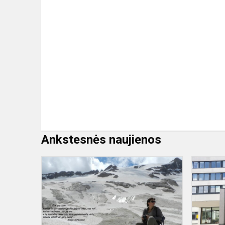
Ankstesnės naujienos
Kviečiame
į
parodą