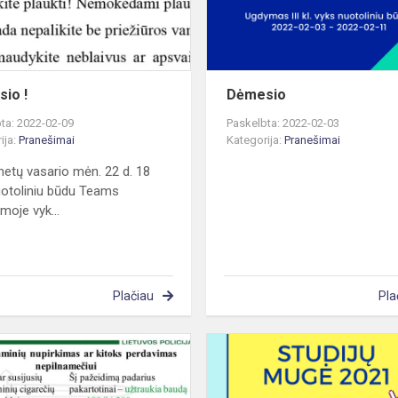
io !
Dėmesio
ta: 2022-02-09
Paskelbta: 2022-02-03
ija:
Pranešimai
Kategorija:
Pranešimai
etų vasario mėn. 22 d. 18
uotoliniu būdu Teams
moje vyk...
Plačiau
Pla
Norime
priminti
!!