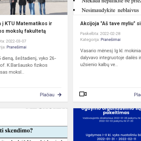
mokslų
fakultetą
a į KTU Matematikos ir
Akcijoja "Aš tave myliu" s
s mokslų fakultetą
Paskelbta: 2022-02-28
Kategorija:
Pranešimai
ta: 2022-03-07
ija:
Pranešimai
Vasario mėnesį Ig kl. mokinia
dalyvavo integruotoje dailės i
 dieną, šeštadienį, vyko 26-
užsienio kalbų ve...
rof. K.Baršausko fizikos
sas moksl...
Plačiau
Pla
a
Dėmesio
!