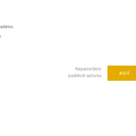
keitimo.
.
Nepamirškite
0
AČIŪ
padėkoti autoriui