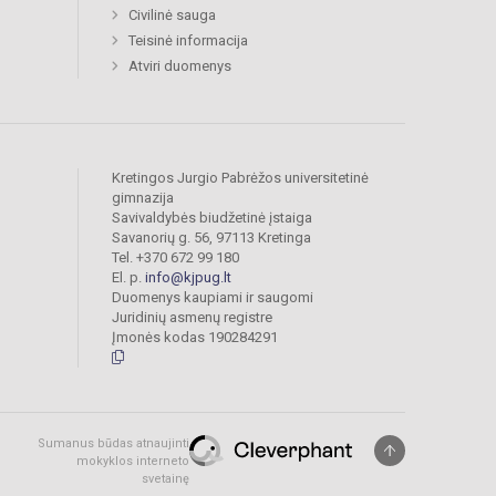
Civilinė sauga
Teisinė informacija
Atviri duomenys
Kretingos Jurgio Pabrėžos universitetinė
gimnazija
Savivaldybės biudžetinė įstaiga
Savanorių g. 56, 97113 Kretinga
Tel. +370 672 99 180
El. p.
info@kjpug.lt
Duomenys kaupiami ir saugomi
Juridinių asmenų registre
Įmonės kodas 190284291
Sumanus būdas atnaujinti
mokyklos interneto
svetainę