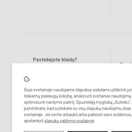
Pastebėjote klaidų?
Bend
Turite pasiūlymų?
RAŠYKITE
Šioje svetainėje naudojame slapukus siekdami užtikrinti j
teikiamų paslaugų kokybę, analizuoti svetainės naudojimą 
optimizuoti naršymo patirtį. Spustelėję mygtuką „Sutinku“,
patvirtinate, kad sutinkate su visų slapukų naudojimu šioje
svetainėje. Jei norite atšaukti arba pakeisti savo sutikimu
© 2021. Kretingos Jurgio Pabrėžos universitetinė gimnazija. Visos te
apsilankyti
slapukų valdymo puslapyje
.
saugomos.
Kopijuoti turinį be raštiško gimnazijos sutikimo griežtai draudžiama.