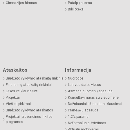
Gimnazijos himnas
Patalpų nuoma
Biblioteka
Ataskaitos
Informacija
Biudžeto vykdymo ataskaitų rinkiniai
Nuorodos
Finansinių ataskaitų rinkiniai
Laisvos darbo vietos
Lėšos veiklai viešinti
Asmens duomenų apsauga
Projektai
Konsultavimasis su visuomene
Viešieji pirkimai
Dažniausiai užduodami klausimai
Biudžeto vykdymo ataskaitos
Pranešėjų apsauga
Projektai, prevencinės ir kitos
1,2% parama
programos
Neformalusis švietimas
Aktualu mokiniams