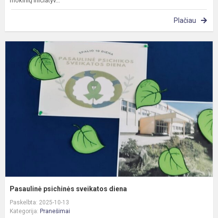
mokinių iniciatyv...
Plačiau
P
p
s
d
Pasaulinė psichinės sveikatos diena
Paskelbta: 2025-10-13
Kategorija:
Pranešimai