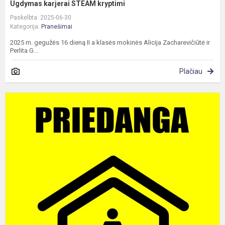
Ugdymas karjerai STEAM kryptimi
Paskelbta: 2025-06-30
Kategorija:
Pranešimai
2025 m. gegužės 16 dieną II a klasės mokinės Alicija Zacharevičiūtė ir
Perlita G...
Plačiau
P
i
p
K
m