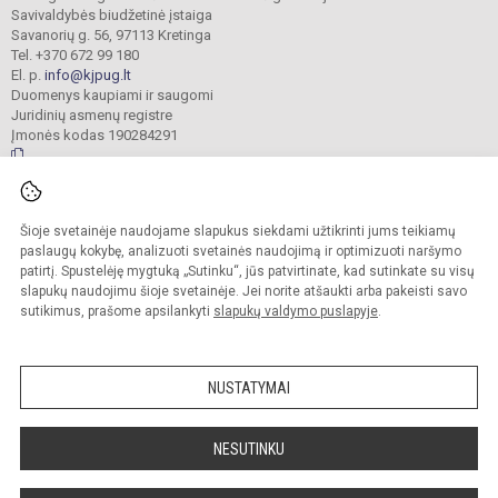
Savivaldybės biudžetinė įstaiga
Savanorių g. 56, 97113 Kretinga
Tel. +370 672 99 180
El. p.
info@kjpug.lt
Duomenys kaupiami ir saugomi
Juridinių asmenų registre
Įmonės kodas 190284291
© 2021. Kretingos Jurgio Pabrėžos universitetinė gimnazija. Visos teisės
Šioje svetainėje naudojame slapukus siekdami užtikrinti jums teikiamų
saugomos.
Kopijuoti turinį be raštiško gimnazijos sutikimo griežtai draudžiama.
paslaugų kokybę, analizuoti svetainės naudojimą ir optimizuoti naršymo
patirtį. Spustelėję mygtuką „Sutinku“, jūs patvirtinate, kad sutinkate su visų
Versija neįgaliesiems
Slapukų valdymas
slapukų naudojimu šioje svetainėje. Jei norite atšaukti arba pakeisti savo
sutikimus, prašome apsilankyti
slapukų valdymo puslapyje
.
Sumanus būdas atnaujinti
mokyklos interneto
svetainę
NUSTATYMAI
NESUTINKU