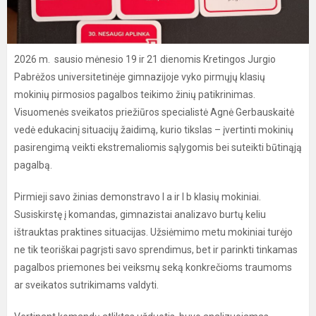
2026 m. sausio mėnesio 19 ir 21 dienomis Kretingos Jurgio
Pabrėžos universitetinėje gimnazijoje vyko pirmųjų klasių
mokinių pirmosios pagalbos teikimo žinių patikrinimas.
Visuomenės sveikatos priežiūros specialistė Agnė Gerbauskaitė
vedė edukacinį situacijų žaidimą, kurio tikslas – įvertinti mokinių
pasirengimą veikti ekstremaliomis sąlygomis bei suteikti būtinąją
pagalbą.
Pirmieji savo žinias demonstravo I a ir I b klasių mokiniai.
Susiskirstę į komandas, gimnazistai analizavo burtų keliu
ištrauktas praktines situacijas. Užsiėmimo metu mokiniai turėjo
ne tik teoriškai pagrįsti savo sprendimus, bet ir parinkti tinkamas
pagalbos priemones bei veiksmų seką konkrečioms traumoms
ar sveikatos sutrikimams valdyti.