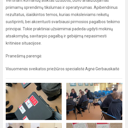
Vertinant komandų atliktas užduotis, buvo analizuojamas
priimamų sprendimų tikslumas ir operatyvumas. Apibendrinus
rezultatus, išaiškintos temos, kurias moksleiviams reikėtų
sustiprinti, bei akcentuoti svarbiausi pirmosios pagalbos teikimo
principai. Tokie praktiniai užsiėmimai padeda ugdyti mokinių
atsakomybę, savitarpio pagalbą ir gebėjimą nepasimesti
kritinėse situacijose.
Pranešimą parengė:
Visuomenės sveikatos priežiūros specialistė Agnė Gerbauskaitė