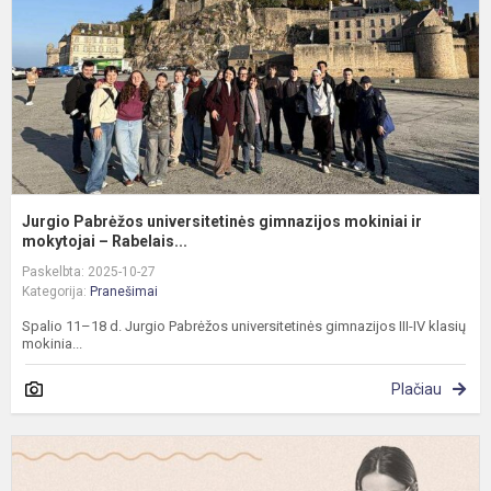
m
ir
m
Jurgio Pabrėžos universitetinės gimnazijos mokiniai ir
mokytojai – Rabelais...
Paskelbta: 2025-10-27
Kategorija:
Pranešimai
Spalio 11–18 d. Jurgio Pabrėžos universitetinės gimnazijos III-IV klasių
mokinia...
Plačiau
K
e