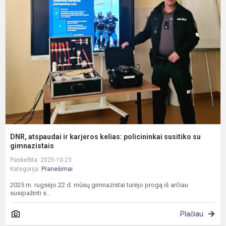
a
ir
k
k
p
s
su
DNR, atspaudai ir karjeros kelias: policininkai susitiko su
gimnazistais
Paskelbta: 2025-10-23
Kategorija:
Pranešimai
2025 m. rugsėjo 22 d. mūsų gimnazistai turėjo progą iš arčiau
susipažinti s...
Plačiau