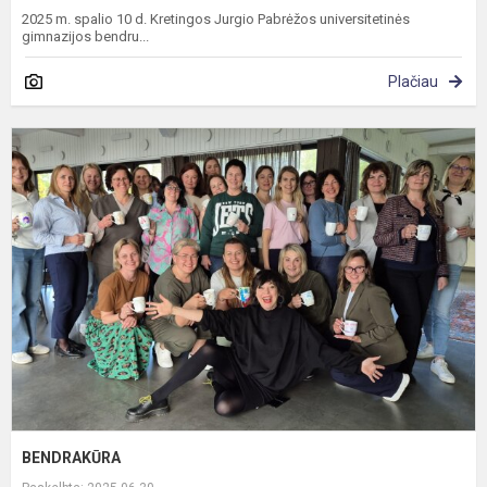
2025 m. spalio 10 d. Kretingos Jurgio Pabrėžos universitetinės
gimnazijos bendru...
Plačiau
B
BENDRAKŪRA