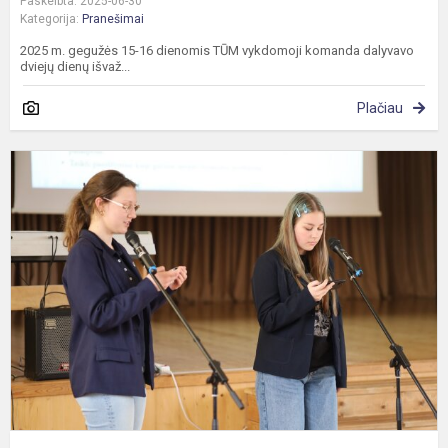
Paskelbta: 2025-06-30
Kategorija:
Pranešimai
2025 m. gegužės 15-16 dienomis TŪM vykdomoji komanda dalyvavo
dviejų dienų išvaž...
Plačiau
U
k
S
k