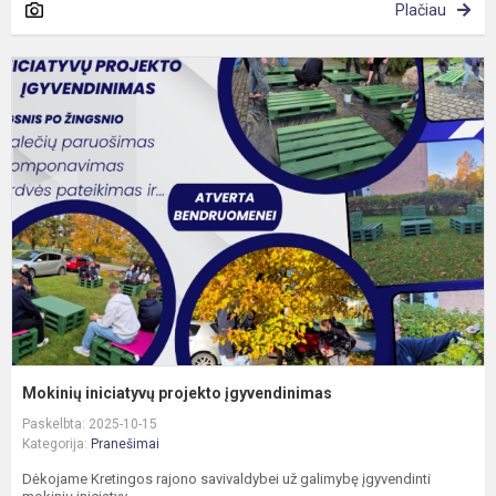
Plačiau
M
i
p
į
Mokinių iniciatyvų projekto įgyvendinimas
Paskelbta: 2025-10-15
Kategorija:
Pranešimai
Dėkojame Kretingos rajono savivaldybei už galimybę įgyvendinti