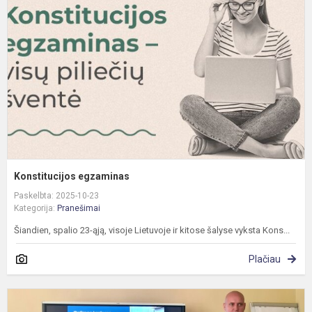
Konstitucijos egzaminas
Paskelbta: 2025-10-23
Kategorija:
Pranešimai
Šiandien, spalio 23-ąją, visoje Lietuvoje ir kitose šalyse vyksta Kons...
Plačiau
D