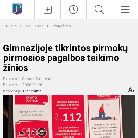
Paieška
Men
Titulinis
Naujienos
Pranešimai
Gimnazijoje tikrintos pirmokų
pirmosios pagalbos teikimo
žinios
Paskelbė : Sandra Sirutienė
Paskelbta: 2026-01-26
Kategorija:
Pranešimai