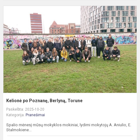
K
p
P
B
T
Kelionė po Poznanę, Berlyną, Torune
Paskelbta: 2025-10-20
Kategorija:
Pranešimai
Spalio mėnesį mūsų mokyklos mokiniai, lydimi mokytojų A. Aniulio, E.
Stalmokiene...