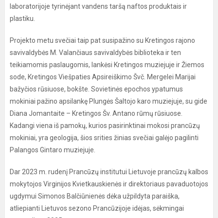
laboratorijoje tyrinėjant vandens taršą naftos produktais ir
plastiku.
Projekto metu svečiai taip pat susipažino su Kretingos rajono
savivaldybės M. Valančiaus savivaldybės biblioteka ir ten
teikiamomis paslaugomis, lankėsi Kretingos muziejuje ir Žiemos
sode, Kretingos Viešpaties Apsireiškimo Švč. Mergelei Marijai
bažyčios rūsiuose, bokšte. Sovietinės epochos ypatumus
mokiniai pažino apsilankę Plungės Šaltojo karo muziejuje, su gide
Diana Jomantaite – Kretingos Šv. Antano rūmų rūsiuose.
Kadangi viena iš pamokų, kurios pasirinktinai mokosi prancūzų
mokiniai, yra geologija, šios srities žinias svečiai galėjo pagilinti
Palangos Gintaro muziejuje.
Dar 2023 m. rudenį Prancūzų institutui Lietuvoje prancūzų kalbos
mokytojos Virginijos Kvietkauskienės ir direktoriaus pavaduotojos
ugdymui Simonos Balčiūnienės dėka užpildyta paraiška,
atliepianti Lietuvos sezono Prancūzijoje idėjas, sėkmingai