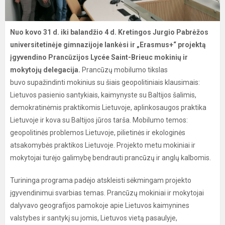
Nuo kovo 31 d. iki balandžio 4 d. Kretingos Jurgio Pabrėžos
universitetinėje gimnazijoje lankėsi ir „Erasmus+“ projektą
įgyvendino Prancūzijos Lycée Saint-Brieuc mokinių ir
mokytojų delegacija.
Prancūzų mobilumo tikslas
buvo supažindinti mokinius su šiais geopolitiniais klausimais:
Lietuvos pasienio santykiais, kaimynyste su Baltijos šalimis,
demokratinėmis praktikomis Lietuvoje, aplinkosaugos praktika
Lietuvoje ir kova su Baltijos jūros tarša. Mobilumo temos:
geopolitinės problemos Lietuvoje, pilietinės ir ekologinės
atsakomybės praktikos Lietuvoje. Projekto metu mokiniai ir
mokytojai turėjo galimybę bendrauti prancūzų ir anglų kalbomis.
Turininga programa padėjo atskleisti sėkmingam projekto
įgyvendinimui svarbias temas. Prancūzų mokiniai ir mokytojai
dalyvavo geografijos pamokoje apie Lietuvos kaimynines
valstybes ir santykį su jomis, Lietuvos vietą pasaulyje,