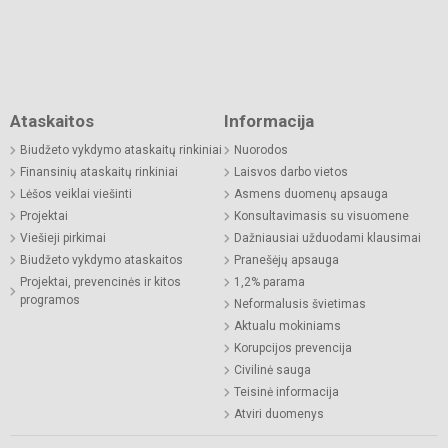
Ataskaitos
Informacija
Biudžeto vykdymo ataskaitų rinkiniai
Nuorodos
Finansinių ataskaitų rinkiniai
Laisvos darbo vietos
Lėšos veiklai viešinti
Asmens duomenų apsauga
Projektai
Konsultavimasis su visuomene
Viešieji pirkimai
Dažniausiai užduodami klausimai
Biudžeto vykdymo ataskaitos
Pranešėjų apsauga
Projektai, prevencinės ir kitos
1,2% parama
programos
Neformalusis švietimas
Aktualu mokiniams
Korupcijos prevencija
Civilinė sauga
Teisinė informacija
Atviri duomenys