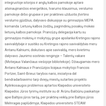
integruotoje istorijos ir anglų kalbos pamokoje aptarė
atsinaujinančios energetikos, tvarumo klausimus, verslumo
pamokoje dirbo grupėse ir per praktines užduotis įtvirtino
verslumo įgūdžius, dalyvavo diskusijoje su gimnazijos MEPA
komanda. Lietuvių kalbos žodžių, pagrindinių posakių mokėsi
lietuvių kalbos pamokoje. Prancūzų delegacija kartu su
gimnazijos mokinių ir mokytojų grupe apsilankė Kretingos rajono
savivaldybėje ir susitiko su Kretingos rajono savivaldybės meru
Antanu Kalniumi, diskutavo apie savivaldą, mero kvietimu
dalyvavo Jaunimo sostinės renginyje – Talentų vakare
(Motiejaus Valančiaus viešojoje bibliotekoje). Džiaugiamės mero
Antano Kalniaus ir Prancūzijos licėjaus mokytojo Francois
Portzer, Saint-Brieuc tarybos nario, iniciatyva dėl
bendradarbiavimo tarp dviejų miestų sutarties projekto.
Aplinkosaugos problemos aptartos Klaipėdos universiteto
Klaipėdos Jūros tyrimų institute su dr. Arūnu Balčiūnu paskaitoje
apie Baltijos jūros taršą, per praktinę veiklą prie Baltijos jūros
Melnragės paplūdimyje, Klaipėdos universiteto STEAM