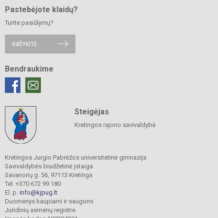
Pastebėjote klaidų?
Turite pasiūlymų?
RAŠYKITE
Bendraukime
Steigėjas
Kretingos rajono savivaldybė
Kretingos Jurgio Pabrėžos universitetinė gimnazija
Savivaldybės biudžetinė įstaiga
Savanorių g. 56, 97113 Kretinga
Tel. +370 672 99 180
El. p.
info@kjpug.lt
Duomenys kaupiami ir saugomi
Juridinių asmenų registre