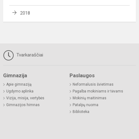
2018
Tvarkaraščiai
Gimnazija
Paslaugos
Apie gimnaziją
Neformalusis švietimas
Ugdymo aplinka
Pagalba mokiniams ir tėvams
Vizija, misija, vertybės
Mokinių maitinimas
Gimnazijos himnas
Patalpų nuoma
Biblioteka