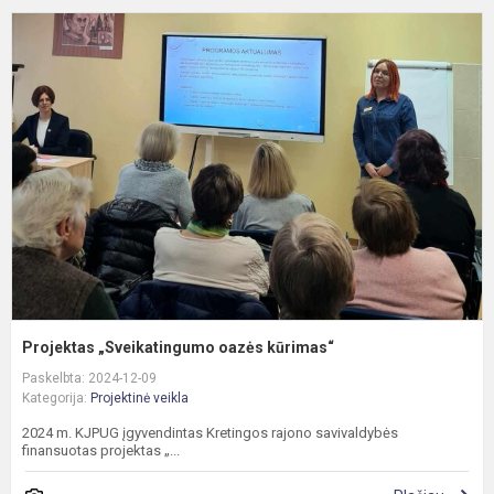
P
„
o
k
Projektas „Sveikatingumo oazės kūrimas“
Paskelbta: 2024-12-09
Kategorija:
Projektinė veikla
2024 m. KJPUG įgyvendintas Kretingos rajono savivaldybės
finansuotas projektas „...