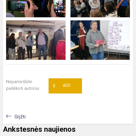
Nepamirškite
0
AČIŪ
padėkoti autoriui
Grįžti
Ankstesnės naujienos