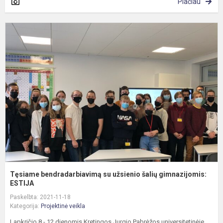
Plačiau
T
b
s
u
š
g
E
Tęsiame bendradarbiavimą su užsienio šalių gimnazijomis:
ESTIJA
Paskelbta: 2021-11-18
Kategorija:
Projektinė veikla
Lapkričio 8 - 12 dienomis Kretingos Jurgio Pabrėžos universitetinėje