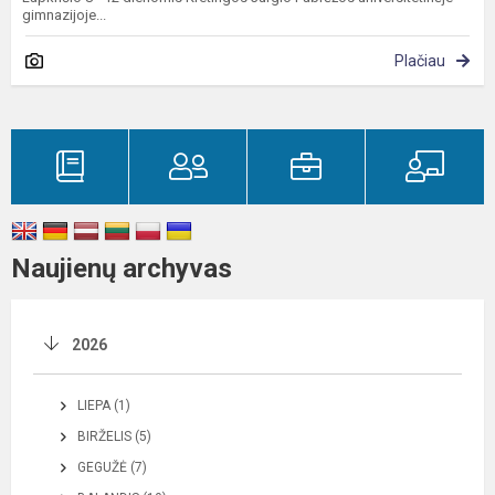
gimnazijoje...
Plačiau
Naujienų archyvas
2026
LIEPA (1)
BIRŽELIS (5)
GEGUŽĖ (7)