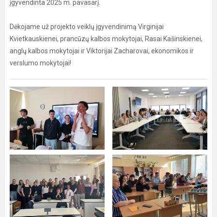
įgyvendinta 2025 m. pavasarį.
Dėkojame už projekto veiklų įgyvendinimą Virginijai
Kvietkauskienei, prancūzų kalbos mokytojai, Rasai Kašinskienei,
anglų kalbos mokytojai ir Viktorijai Zacharovai, ekonomikos ir
verslumo mokytojai!