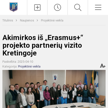
Paieška
Men
Titulinis
Naujienos
Projektinė veikla
Akimirkos iš „Erasmus+“
projekto partnerių vizito
Kretingoje
Paskelbta: 2025-04-10
Kategorija:
Projektinė veikla