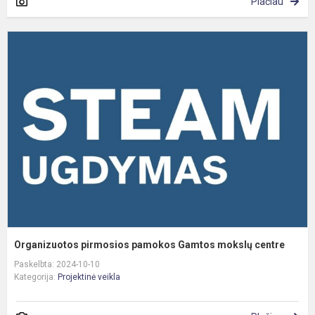
Plačiau
O
p
p
G
m
c
Organizuotos pirmosios pamokos Gamtos mokslų centre
Paskelbta: 2024-10-10
Kategorija:
Projektinė veikla