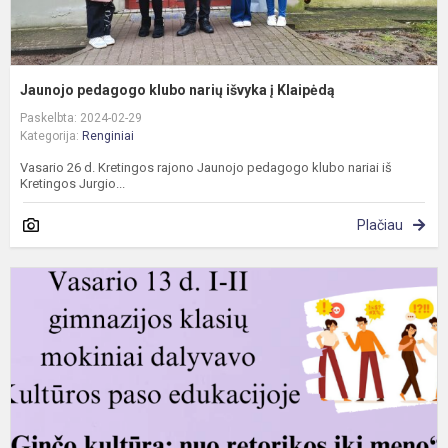
Jaunojo pedagogo klubo narių išvyka į Klaipėdą
Paskelbta: 2024-02-29
Kategorija:
Renginiai
Vasario 26 d. Kretingos rajono Jaunojo pedagogo klubo nariai iš
Kretingos Jurgio...
Plačiau
G
k
:
n
r
ik
m