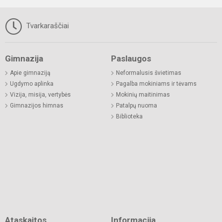
Tvarkaraščiai
Gimnazija
Paslaugos
Apie gimnaziją
Neformalusis švietimas
Ugdymo aplinka
Pagalba mokiniams ir tėvams
Vizija, misija, vertybės
Mokinių maitinimas
Gimnazijos himnas
Patalpų nuoma
Biblioteka
Ataskaitos
Informacija