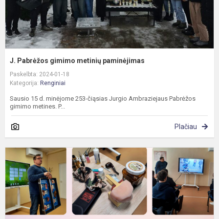
J. Pabrėžos gimimo metinių paminėjimas
Paskelbta: 2024-01-18
Kategorija:
Renginiai
Sausio 15 d. minėjome 253-čiąsias Jurgio Ambraziejaus Pabrėžos
gimimo metines. P...
Plačiau
R
e
c
ir
k
p