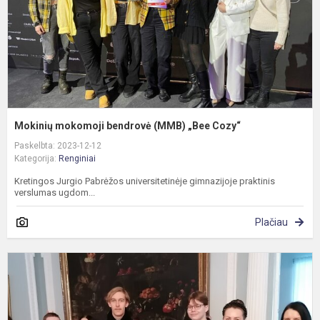
C
Mokinių mokomoji bendrovė (MMB) „Bee Cozy“
Paskelbta: 2023-12-12
Kategorija:
Renginiai
Kretingos Jurgio Pabrėžos universitetinėje gimnazijoje praktinis
verslumas ugdom...
Plačiau
N
p
k
p