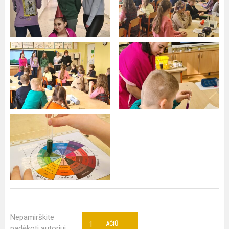
Nepamirškite
1
AČIŪ
padėkoti autoriui