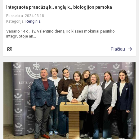
Integruota prancūzų k., anglų k., biologijos pamoka
Paskelbta: 2024-03-18
Kategorija:
Renginiai
Vasario 14 d., šv. Valentino dieną, IIc klasės mokiniai pasitiko
integruotoje an...
Plačiau
I
į
S