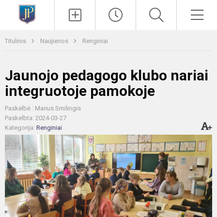
Paieška
Men
Titulinis
Naujienos
Renginiai
Jaunojo pedagogo klubo nariai
integruotoje pamokoje
Paskelbė : Marius Smilingis
Paskelbta: 2024-03-27
Kategorija:
Renginiai