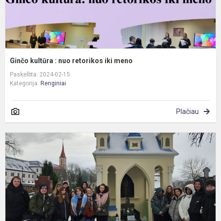
Ginčo kultūra : nuo retorikos iki meno
Paskelbta: 2024-02-15
Kategorija:
Renginiai
Plačiau
J
P
g
m
p