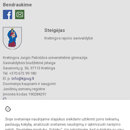
Bendraukime
Steigėjas
Kretingos rajono savivaldybė
Kretingos Jurgio Pabrėžos universitetinė gimnazija
Savivaldybės biudžetinė įstaiga
Savanorių g. 56, 97113 Kretinga
Tel. +370 672 99 180
El. p.
info@kjpug.lt
Duomenys kaupiami ir saugomi
Juridinių asmenų registre
Įmonės kodas 190284291
© 2021. Kretingos Jurgio Pabrėžos universitetinė gimnazija. Visos teisės
Šioje svetainėje naudojame slapukus siekdami užtikrinti jums teikiamų
saugomos.
Kopijuoti turinį be raštiško gimnazijos sutikimo griežtai draudžiama.
paslaugų kokybę, analizuoti svetainės naudojimą ir optimizuoti naršymo
patirtį. Spustelėję mygtuką „Sutinku“, jūs patvirtinate, kad sutinkate su visų