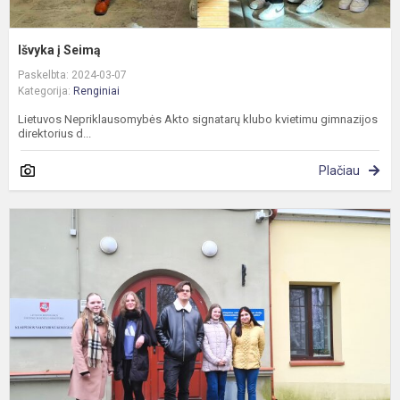
Išvyka į Seimą
Paskelbta: 2024-03-07
Kategorija:
Renginiai
Lietuvos Nepriklausomybės Akto signatarų klubo kvietimu gimnazijos
direktorius d...
Plačiau
J
p
k
n
i
į
K