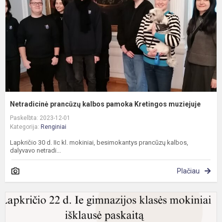
K
m
Netradicinė prancūzų kalbos pamoka Kretingos muziejuje
Paskelbta: 2023-12-01
Kategorija:
Renginiai
Lapkričio 30 d. IIc kl. mokiniai, besimokantys prancūzų kalbos,
dalyvavo netradi...
Plačiau
P
"
t