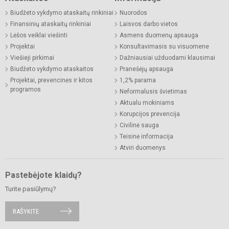
Biudžeto vykdymo ataskaitų rinkiniai
Nuorodos
Finansinių ataskaitų rinkiniai
Laisvos darbo vietos
Lėšos veiklai viešinti
Asmens duomenų apsauga
Projektai
Konsultavimasis su visuomene
Viešieji pirkimai
Dažniausiai užduodami klausimai
Biudžeto vykdymo ataskaitos
Pranešėjų apsauga
Projektai, prevencinės ir kitos
1,2% parama
programos
Neformalusis švietimas
Aktualu mokiniams
Korupcijos prevencija
Civilinė sauga
Teisinė informacija
Atviri duomenys
Pastebėjote klaidų?
Turite pasiūlymų?
RAŠYKITE