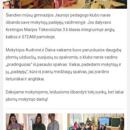
Šiandien mūsų gimnazijos Jaunojo pedagogo klubo narės
išbandė save mokytojų padėjėjų vaidmenyje. Jos dalyvavo
Kretingos Marijos Tiškevičiūtės 3 b klasės integruotoje anglų
kalbos ir STEAM pamokoje.
Mokytojos Audronė ir Daiva vaikams buvo paruošusios daugybę
įdomių užduočių, susijusių su spalvomis, o klubo narės vaidino
„pradingusias“ iš pasaulio spalvas. Vaikai, padedami mokytojų ir
jų „padėjėjų“, kūrė iš įvairių medžiagų spalvas, jas įvardino
lietuviškai ir angliškai.
Dėkojame mokytojoms, leidusioms išbandyti tokį sunkų, bet labai
įdomų mokytojo darbą!