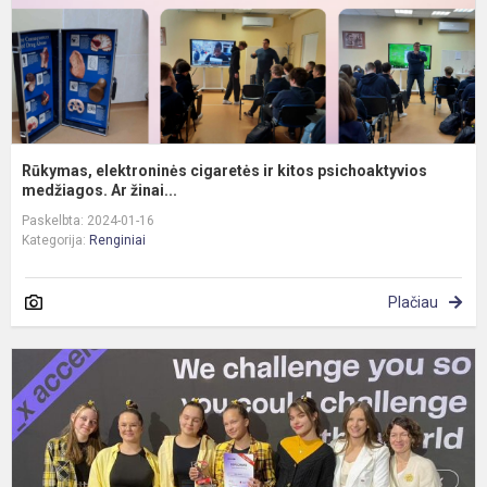
m
Rūkymas, elektroninės cigaretės ir kitos psichoaktyvios
medžiagos. Ar žinai...
Paskelbta: 2024-01-16
Kategorija:
Renginiai
Plačiau
M
m
b
(
„