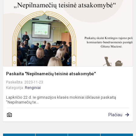
a
Paskaita "Nepilnamečių teisinė atsakomybė"
Paskelbta: 2023-11-23
Kategorija:
Renginiai
Lapkričio 22 d. Ie gimnazijos klasės mokiniai išklausė paskaitą
"Nepilnamečių te...
Plačiau