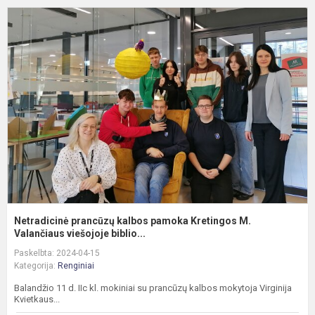
N
p
k
p
K
M
V
Netradicinė prancūzų kalbos pamoka Kretingos M.
Valančiaus viešojoje biblio...
Paskelbta: 2024-04-15
Kategorija:
Renginiai
Balandžio 11 d. IIc kl. mokiniai su prancūzų kalbos mokytoja Virginija
Kvietkaus...