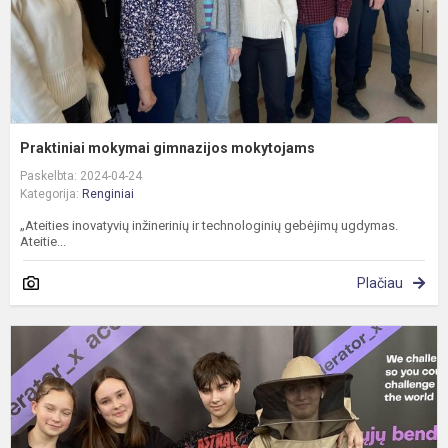
Praktiniai mokymai gimnazijos mokytojams
Paskelbta: 2024-04-24
Kategorija:
Renginiai
„Ateities inovatyvių inžinerinių ir technologinių gebėjimų ugdymas.
Ateitie...
Plačiau
M
m
b
r
e