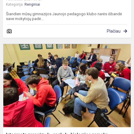
Kategorija:
Renginiai
Šiandien mūsų gimnazijos Jaunojo pedagogo klubo narės išbandė
save mokytojų padė...
Plačiau
I
p
k.
a
k.
b
p