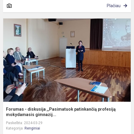
Plačiau
F
-
d
,
p
p
m
Forumas - diskusija ,,Pasimatuok patinkančią profesiją
mokydamasis gimnazij...
Paskelbta: 2024-03-29
Kategorija:
Renginiai