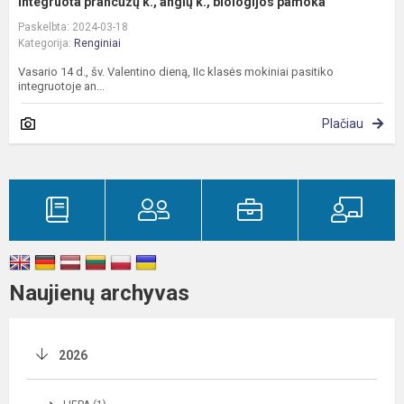
Integruota prancūzų k., anglų k., biologijos pamoka
Paskelbta: 2024-03-18
Kategorija:
Renginiai
Vasario 14 d., šv. Valentino dieną, IIc klasės mokiniai pasitiko
integruotoje an...
Plačiau
Naujienų archyvas
2026