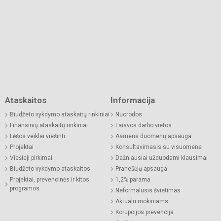
Ataskaitos
Informacija
Biudžeto vykdymo ataskaitų rinkiniai
Nuorodos
Finansinių ataskaitų rinkiniai
Laisvos darbo vietos
Lėšos veiklai viešinti
Asmens duomenų apsauga
Projektai
Konsultavimasis su visuomene
Viešieji pirkimai
Dažniausiai užduodami klausimai
Biudžeto vykdymo ataskaitos
Pranešėjų apsauga
Projektai, prevencinės ir kitos
1,2% parama
programos
Neformalusis švietimas
Aktualu mokiniams
Korupcijos prevencija