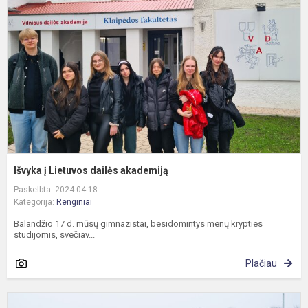
L
d
a
Išvyka į Lietuvos dailės akademiją
Paskelbta: 2024-04-18
Kategorija:
Renginiai
Balandžio 17 d. mūsų gimnazistai, besidomintys menų krypties
studijomis, svečiav...
Plačiau
,