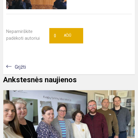
Nepamirškite
0
AČIŪ
padėkoti autoriui
Grįžti
Ankstesnės naujienos
P
m
g
m