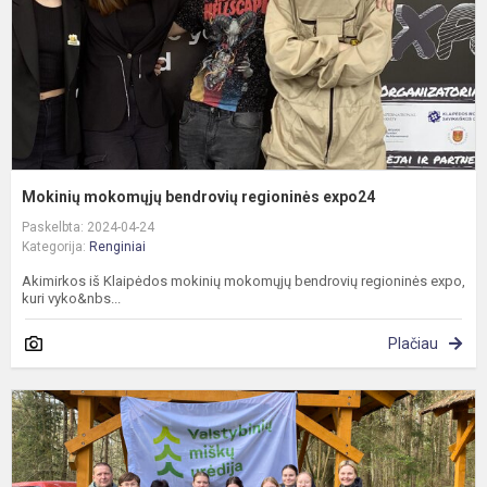
Mokinių mokomųjų bendrovių regioninės expo24
Paskelbta: 2024-04-24
Kategorija:
Renginiai
Akimirkos iš Klaipėdos mokinių mokomųjų bendrovių regioninės expo,
kuri vyko&nbs...
Plačiau
M
s