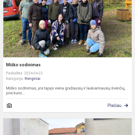
Miško sodinimas
Paskelbta: 2024-04-22
Kategorija:
Renginiai
Miško sodinimas, yra tapęs viena gražiausių ir laukiamiausių švenčių,
prie kurio...
Plačiau
I
į