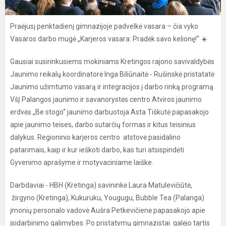
Praėjusį penktadienį gimnazijoje padvelkė vasara – čia vyko
Vasaros darbo mugė „Karjeros vasara: Pradėk savo kelionę!“ ☀️
Gausiai susirinkusiems mokiniams Kretingos rajono savivaldybės
Jaunimo reikalų koordinatorė Inga Biliūnaitė - Rušinskė pristatatė
Jaunimo užimtumo vasarą ir integracijos į darbo rinką programą.
VšĮ Palangos jaunimo ir savanorystės centro Atviros jaunimo
erdvės „Be stogo“ jaunimo darbuotoja Asta Tiškutė papasakojo
apie jaunimo teises, darbo sutarčių formas ir kitus teisinius
dalykus. Regioninio karjeros centro atstovė pasidalino
patarimais, kaip ir kur ieškoti darbo, kas turi atsispindėti
Gyvenimo aprašyme ir motyvaciniame laiške.
Darbdaviai - HBH (Kretinga) savininkė Laura Matulevičiūtė,
žirgyno (Kretinga), Kukuruku, Yougugu, Bubble Tea (Palanga)
įmonių personalo vadovė Aušra Petkevičienė papasakojo apie
įsidarbinimo galimybes. Po pristatymų gimnazistai galėjo tartis