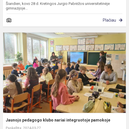
Šiandien, kovo 28 d. Kretingos Jurgio Pabrėžos universitetinėje
gimnazijoje...
Plačiau
J
p
k
n
i
p
Jaunojo pedagogo klubo nariai integruotoje pamokoje
Paskelbta: 2024-03-27