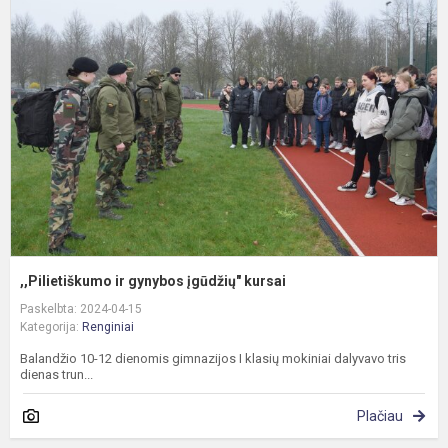
ir
g
į
k
,,Pilietiškumo ir gynybos įgūdžių" kursai
Paskelbta: 2024-04-15
Kategorija:
Renginiai
Balandžio 10-12 dienomis gimnazijos I klasių mokiniai dalyvavo tris
dienas trun...
Plačiau