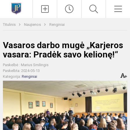
Paieška
Men
Titulinis
Naujienos
Renginiai
Vasaros darbo mugė „Karjeros
vasara: Pradėk savo kelionę!“
Paskelbė : Marius Smilingis
Paskelbta: 2024-05-13
Kategorija:
Renginiai