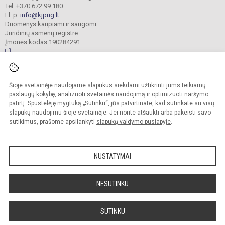
Tel. +370 672 99 180
El. p.
info@kjpug.lt
Duomenys kaupiami ir saugomi
Juridinių asmenų registre
Įmonės kodas 190284291
© 2021. Kretingos Jurgio Pabrėžos universitetinė gimnazija. Visos teisės
Šioje svetainėje naudojame slapukus siekdami užtikrinti jums teikiamų
saugomos.
Kopijuoti turinį be raštiško gimnazijos sutikimo griežtai draudžiama.
paslaugų kokybę, analizuoti svetainės naudojimą ir optimizuoti naršymo
patirtį. Spustelėję mygtuką „Sutinku“, jūs patvirtinate, kad sutinkate su visų
Versija neįgaliesiems
Slapukų valdymas
slapukų naudojimu šioje svetainėje. Jei norite atšaukti arba pakeisti savo
sutikimus, prašome apsilankyti
slapukų valdymo puslapyje
.
Sumanus būdas atnaujinti
mokyklos interneto
svetainę
NUSTATYMAI
NESUTINKU
SUTINKU