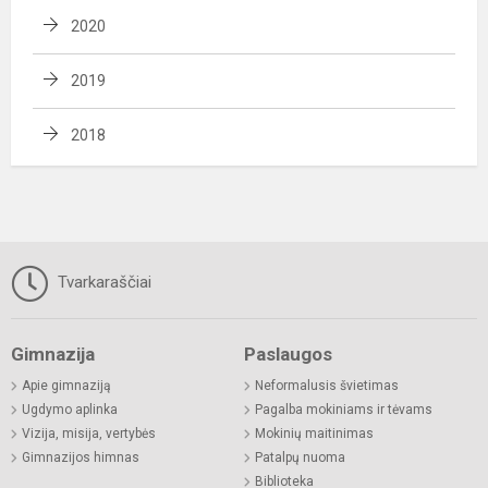
2020
2019
2018
Tvarkaraščiai
Gimnazija
Paslaugos
Apie gimnaziją
Neformalusis švietimas
Ugdymo aplinka
Pagalba mokiniams ir tėvams
Vizija, misija, vertybės
Mokinių maitinimas
Gimnazijos himnas
Patalpų nuoma
Biblioteka