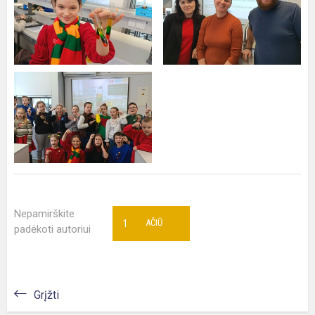
Nepamirškite
1
AČIŪ
padėkoti autoriui
Grįžti