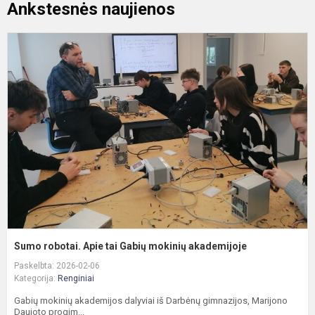
Ankstesnės naujienos
S
r
A
t
G
m
a
Sumo robotai. Apie tai Gabių mokinių akademijoje
Paskelbta: 2026-02-06
Kategorija:
Renginiai
Gabių mokinių akademijos dalyviai iš Darbėnų gimnazijos, Marijono
Daujoto progim...