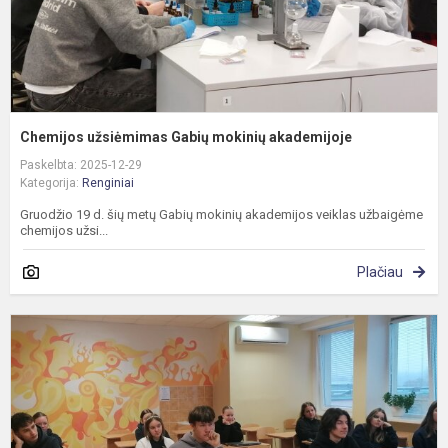
Chemijos užsiėmimas Gabių mokinių akademijoje
Paskelbta: 2025-12-29
Kategorija:
Renginiai
Gruodžio 19 d. šių metų Gabių mokinių akademijos veiklas užbaigėme
chemijos užsi...
Plačiau
B
m
-
G
m
a