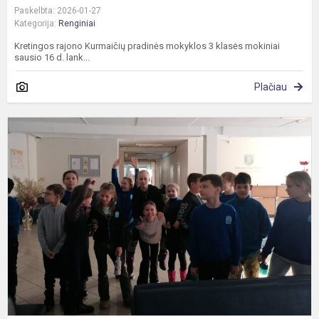
Paskelbta: 2026-01-27
Kategorija:
Renginiai
Kretingos rajono Kurmaičių pradinės mokyklos 3 klasės mokiniai
sausio 16 d. lank...
Plačiau
G
m
c
-
a
o
p