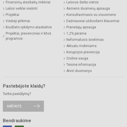
Finansinių ataskaitų rinkiniai
Laisvos darbo vietos
Lėšos veiklai viešinti
Asmens duomenų apsauga
Projektai
Konsultavimasis su visuomene
Viešieji pirkimai
Dažniausiai užduodami klausimai
Biudžeto vykdymo ataskaitos
Pranešėjų apsauga
Projektai, prevencinės ir kitos
1,2% parama
programos
Neformalusis švietimas
Aktualu mokiniams
Korupcijos prevencija
Civilinė sauga
Teisinė informacija
Atviri duomenys
Pastebėjote klaidų?
Turite pasiūlymų?
RAŠYKITE
Bendraukime