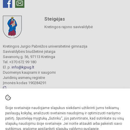
Steigėjas
Kretingos rajono savivaldybė
Kretingos Jurgio Pabrėžos universitetinė gimnazija
Savivaldybės biudžetinė įstaiga
Savanorių g. 56, 97113 Kretinga
Tel. +370 672 99 180
El. p.
info@kjpug.lt
Duomenys kaupiami ir saugomi
Juridinių asmenų registre
Įmonės kodas 190284291
© 2021. Kretingos Jurgio Pabrėžos universitetinė gimnazija. Visos teisės
Šioje svetainėje naudojame slapukus siekdami užtikrinti jums teikiamų
saugomos.
Kopijuoti turinį be raštiško gimnazijos sutikimo griežtai draudžiama.
paslaugų kokybę, analizuoti svetainės naudojimą ir optimizuoti naršymo
patirtį. Spustelėję mygtuką „Sutinku“, jūs patvirtinate, kad sutinkate su visų
Versija neįgaliesiems
Slapukų valdymas
slapukų naudojimu šioje svetainėje. Jei norite atšaukti arba pakeisti savo
sutikimus, prašome apsilankyti
slapukų valdymo puslapyje
.