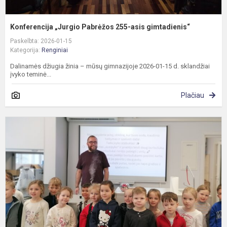
Konferencija „Jurgio Pabrėžos 255-asis gimtadienis“
Paskelbta: 2026-01-15
Kategorija:
Renginiai
Dalinamės džiugia žinia – mūsų gimnazijoje 2026-01-15 d. sklandžiai
įvyko teminė...
Plačiau
G
m
c
s
i
d
ir
p
š.