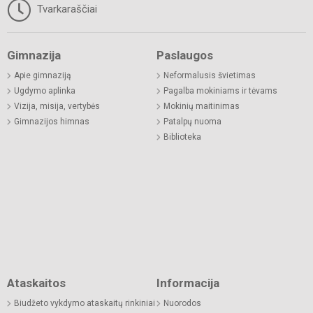
Tvarkaraščiai
Gimnazija
Paslaugos
Apie gimnaziją
Neformalusis švietimas
Ugdymo aplinka
Pagalba mokiniams ir tėvams
Vizija, misija, vertybės
Mokinių maitinimas
Gimnazijos himnas
Patalpų nuoma
Biblioteka
Ataskaitos
Informacija
Biudžeto vykdymo ataskaitų rinkiniai
Nuorodos