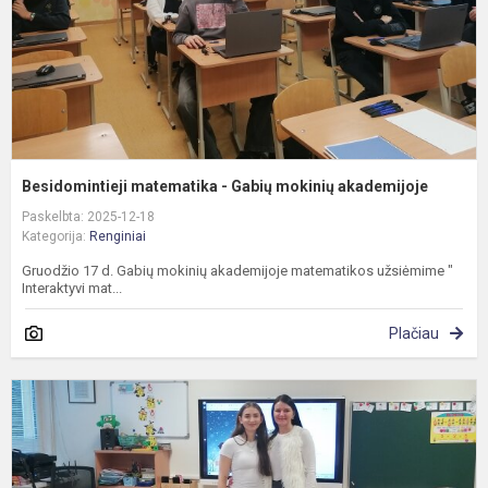
Besidomintieji matematika - Gabių mokinių akademijoje
Paskelbta: 2025-12-18
Kategorija:
Renginiai
Gruodžio 17 d. Gabių mokinių akademijoje matematikos užsiėmime "
Interaktyvi mat...
Plačiau
K
p
"
l