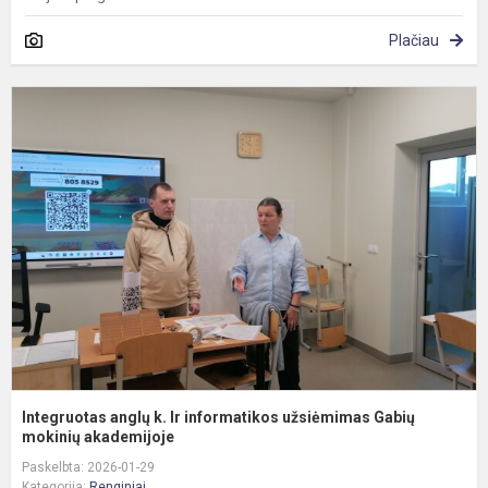
Plačiau
I
a
k.
Ir
i
u
G
m
Integruotas anglų k. Ir informatikos užsiėmimas Gabių
mokinių akademijoje
Paskelbta: 2026-01-29
Kategorija:
Renginiai