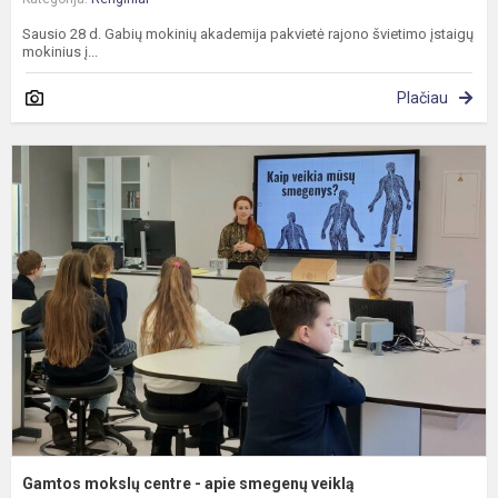
Sausio 28 d. Gabių mokinių akademija pakvietė rajono švietimo įstaigų
mokinius į...
Plačiau
G
m
c
-
a
s
v
Gamtos mokslų centre - apie smegenų veiklą