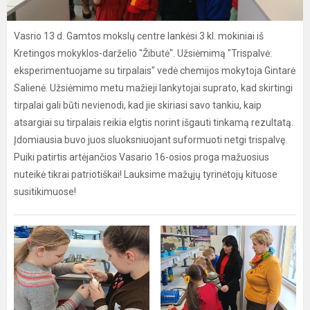
Vasrio 13 d. Gamtos mokslų centre lankėsi 3 kl. mokiniai iš
Kretingos mokyklos-darželio "Žibutė". Užsiėmimą "Trispalvė:
eksperimentuojame su tirpalais" vedė chemijos mokytoja Gintarė
Salienė. Užsiėmimo metu mažieji lankytojai suprato, kad skirtingi
tirpalai gali būti nevienodi, kad jie skiriasi savo tankiu, kaip
atsargiai su tirpalais reikia elgtis norint išgauti tinkamą rezultatą.
Įdomiausia buvo juos sluoksniuojant suformuoti netgi trispalvę.
Puiki patirtis artėjančios Vasario 16-osios proga mažuosius
nuteikė tikrai patriotiškai! Lauksime mažųjų tyrinėtojų kituose
susitikimuose!