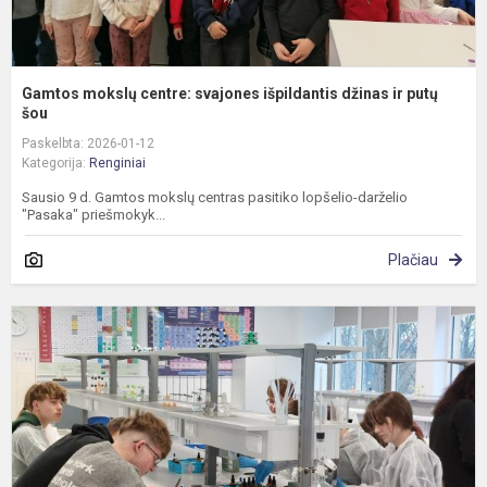
Gamtos mokslų centre: svajones išpildantis džinas ir putų
šou
Paskelbta: 2026-01-12
Kategorija:
Renginiai
Sausio 9 d. Gamtos mokslų centras pasitiko lopšelio-darželio
"Pasaka" priešmokyk...
Plačiau
C
u
G
m
a