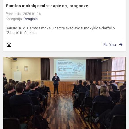
Gamtos mokslų centre - apie orų prognozę
Paskelbta: 2026-01-16
Kategorija:
Renginiai
Sausio 16 d. Gamtos mokslų centre svečiavosi mokyklos-darželio
"Žibutė" trečioka...
Plačiau
K
„
P
2
a
g