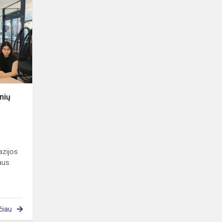
licėjaus
mokinių
vizitas
baigėsi
nių
azijos
aus
čiau