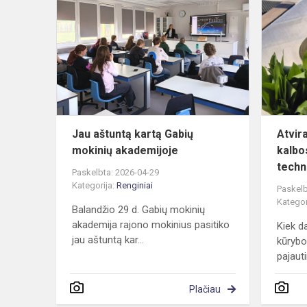
aštuntą
kartą
Gabių
mokinių
akademijoje
Jau aštuntą kartą Gabių
Atvira
mokinių akademijoje
kalbo
techno
Paskelbta: 2026-04-29
Kategorija:
Renginiai
Paskelb
Kategor
Balandžio 29 d. Gabių mokinių
akademija rajono mokinius pasitiko
Kiek d
jau aštuntą kar...
kūrybos
pajauti
Plačiau