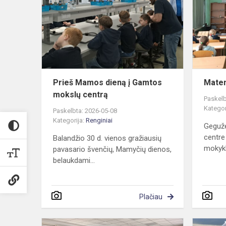
dieną
į
Gamtos
mokslų
centrą
Prieš Mamos dieną į Gamtos
Matem
mokslų centrą
Paskelb
Kategor
Paskelbta: 2026-05-08
Kategorija:
Renginiai
Geguž
centre
Balandžio 30 d. vienos gražiausių
mokykl
pavasario švenčių, Mamyčių dienos,
belaukdami...
Plačiau
Jau