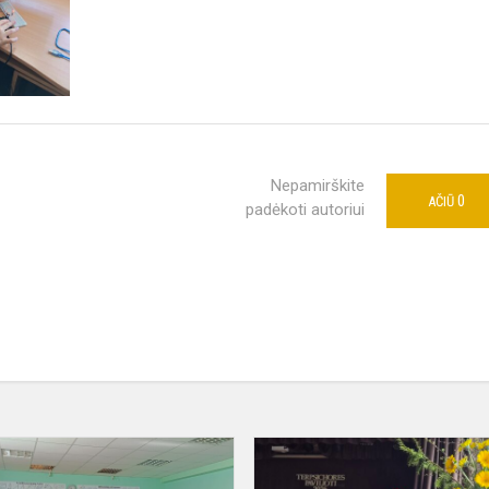
Nepamirškite
0
AČIŪ
padėkoti autoriui
Matematika
ir