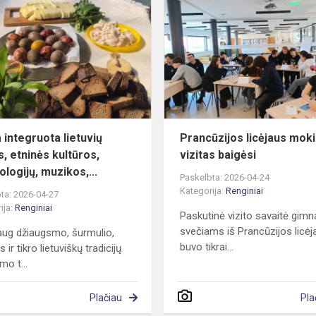
integruota
lietuvių
kalbos,
etninės
kultūros,
techno...
 integruota lietuvių
Prancūzijos licėjaus moki
s, etninės kultūros,
vizitas baigėsi
logijų, muzikos,...
Paskelbta: 2026-04-24
Kategorija:
Renginiai
ta: 2026-04-27
ija:
Renginiai
Paskutinė vizito savaitė gimn
svečiams iš Prancūzijos licėj
aug džiaugsmo, šurmulio,
buvo tikrai...
 ir tikro lietuviškų tradicijų
mo t...
Plačiau
Pla