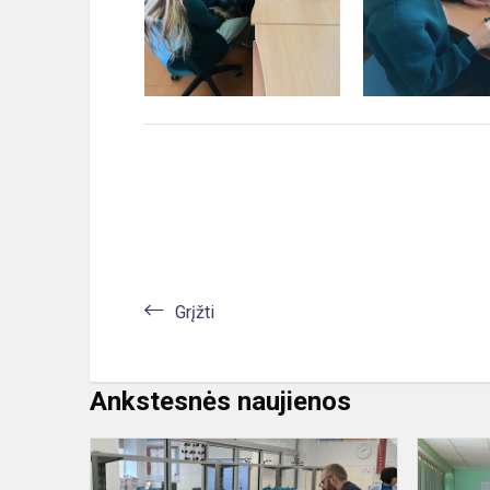
Grįžti
Ankstesnės naujienos
Prieš
Mamos