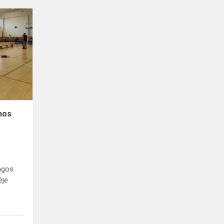
Pasaulinės
sveikatos
dienos
minėjimo
renginys
nos
ingos
ėje