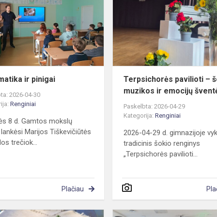
pinigai
atika ir pinigai
Terpsichorės pavilioti – š
muzikos ir emocijų švent
ta: 2026-04-30
ija:
Renginiai
Paskelbta: 2026-04-29
Kategorija:
Renginiai
ės 8 d. Gamtos mokslų
 lankėsi Marijos Tiškevičiūtės
2026-04-29 d. gimnazijoje vy
os trečiok...
tradicinis šokio renginys
„Terpsichorės pavilioti...
Plačiau
Pla
Atvira