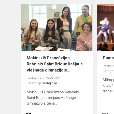
Mokinių
iš
Prancūzijos
Rabelais
Saint
Brieuc
licėjaus
viešn...
Mokinių iš Prancūzijos
Pamok
Rabelais Saint Brieuc licėjaus
Paskelb
viešnagė gimnazijoje...
Kategor
Paskelbta: 2026-04-22
Mūsų 
Kategorija:
Renginiai
kitaip“
diena, 
Mokinių iš Prancūzijos Rabelais
Saint Brieuc licėjaus viešnagė
gimnazijoje tęsia...