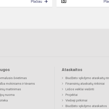
Plačiau
Pla
augos
Ataskaitos
rmalusis švietimas
Biudžeto vykdymo ataskaitų rin
lba mokiniams ir tėvams
Finansinių ataskaitų rinkiniai
nių maitinimas
Lėšos veiklai viešinti
alpų nuoma
Projektai
ioteka
Viešieji pirkimai
Biudžeto vykdymo ataskaitos