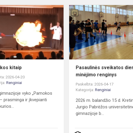
Pamokos
kitaip
os kitaip
Pasaulinės sveikatos die
minėjimo renginys
ta: 2026-04-20
ija:
Renginiai
Paskelbta: 2026-04-17
Kategorija:
Renginiai
gimnazijoje vyko „Pamokos
 – prasminga ir įkvepianti
2026 m. balandžio 15 d. Kret
kurios...
Jurgio Pabrėžos universitetin
gimnazijoje b...