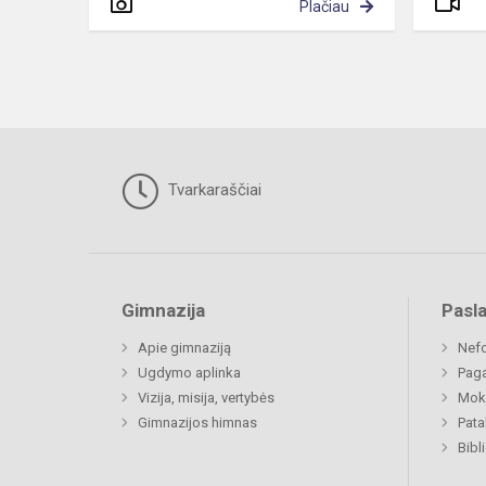
Plačiau
Tvarkaraščiai
Gimnazija
Pasl
Apie gimnaziją
Nefo
Ugdymo aplinka
Paga
Vizija, misija, vertybės
Moki
Gimnazijos himnas
Pat
Bibl