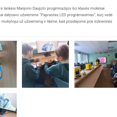
 lankėsi Marijono Daujoto progimnazijos 6ci klasės mokiniai.
niai dalyvavo užsiėmime "Paprastas LED programavimas", kurį vedė
mokytojui už užsiėmimą ir tikime, kad prisidėjome prie inžinerinės