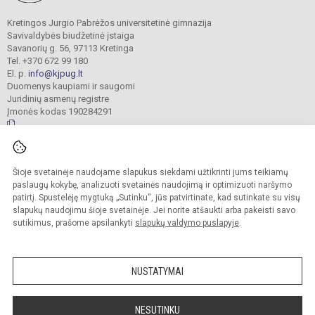
Kretingos Jurgio Pabrėžos universitetinė gimnazija
Savivaldybės biudžetinė įstaiga
Savanorių g. 56, 97113 Kretinga
Tel. +370 672 99 180
El. p.
info@kjpug.lt
Duomenys kaupiami ir saugomi
Juridinių asmenų registre
Įmonės kodas 190284291
© 2021. Kretingos Jurgio Pabrėžos universitetinė gimnazija. Visos teisės
Šioje svetainėje naudojame slapukus siekdami užtikrinti jums teikiamų
saugomos.
Kopijuoti turinį be raštiško gimnazijos sutikimo griežtai draudžiama.
paslaugų kokybę, analizuoti svetainės naudojimą ir optimizuoti naršymo
patirtį. Spustelėję mygtuką „Sutinku“, jūs patvirtinate, kad sutinkate su visų
Versija neįgaliesiems
Slapukų valdymas
slapukų naudojimu šioje svetainėje. Jei norite atšaukti arba pakeisti savo
sutikimus, prašome apsilankyti
slapukų valdymo puslapyje
.
Sumanus būdas atnaujinti
mokyklos interneto
svetainę
NUSTATYMAI
NESUTINKU