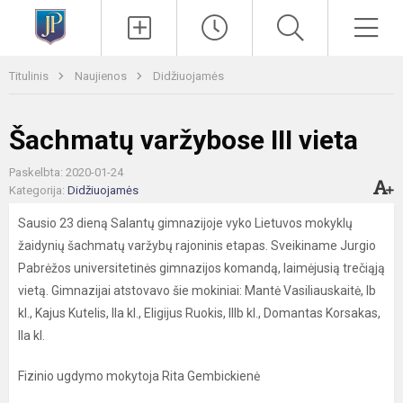
Paieška
Men
Titulinis
Naujienos
Didžiuojamės
Šachmatų varžybose III vieta
Paskelbta: 2020-01-24
Kategorija:
Didžiuojamės
Sausio 23 dieną Salantų gimnazijoje vyko Lietuvos mokyklų
žaidynių šachmatų varžybų rajoninis etapas. Sveikiname Jurgio
Pabrėžos universitetinės gimnazijos komandą, laimėjusią trečiąją
vietą. Gimnazijai atstovavo šie mokiniai: Mantė Vasiliauskaitė, Ib
kl., Kajus Kutelis, IIa kl., Eligijus Ruokis, IIIb kl., Domantas Korsakas,
IIa kl.
Fizinio ugdymo mokytoja Rita Gembickienė