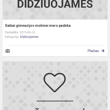
Gabiai gimnazijos mokinei mero padėka
Paskelbta: 2019-06-18
Kategorija:
Didžiuojamės
Plačiau
P
d
,
p