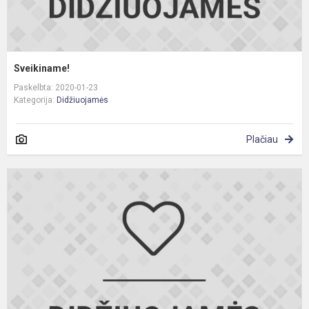
Sveikiname!
Paskelbta: 2020-01-23
Kategorija:
Didžiuojamės
Plačiau
S