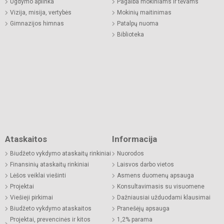
Ugdymo aplinka
Pagalba mokiniams ir tėvams
Vizija, misija, vertybės
Mokinių maitinimas
Gimnazijos himnas
Patalpų nuoma
Biblioteka
Ataskaitos
Informacija
Biudžeto vykdymo ataskaitų rinkiniai
Nuorodos
Finansinių ataskaitų rinkiniai
Laisvos darbo vietos
Lėšos veiklai viešinti
Asmens duomenų apsauga
Projektai
Konsultavimasis su visuomene
Viešieji pirkimai
Dažniausiai užduodami klausimai
Biudžeto vykdymo ataskaitos
Pranešėjų apsauga
Projektai, prevencinės ir kitos
1,2% parama