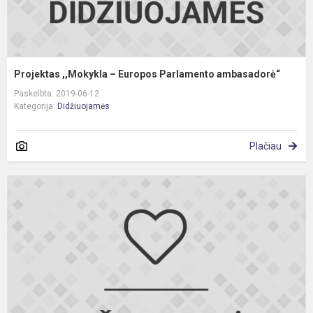
Projektas ,,Mokykla – Europos Parlamento ambasadorė“
Paskelbta: 2019-06-12
Kategorija:
Didžiuojamės
Plačiau
S