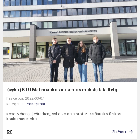
į
K
M
ir
g
m
f
Išvyka į KTU Matematikos ir gamtos mokslų fakultetą
Paskelbta: 2022-03-07
Kategorija:
Pranešimai
Kovo 5 dieną, šeštadienį, vyko 26-asis prof. K.Baršausko fizikos
konkursas moksl...
Plačiau