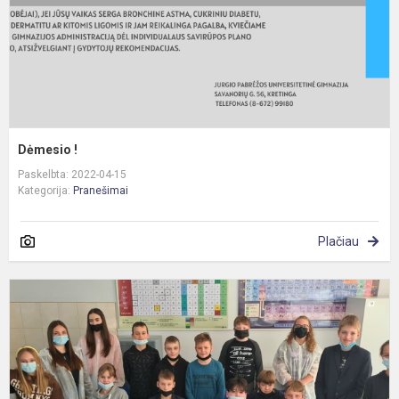
Dėmesio !
Paskelbta: 2022-04-15
Kategorija:
Pranešimai
Plačiau
G
t
s
K
M
T