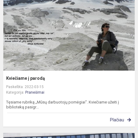
p
Kviečiame į parodą
Paskelbta: 2022-03-15
Kategorija:
Pranešimai
Tęsiame rubriką „Mūsų darbuotojų pomėgiai". Kviečiame užeiti į
biblioteką pasigr...
Plačiau
I