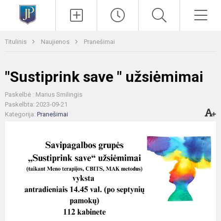
Paieška
Men
Titulinis
Naujienos
Pranešimai
"Sustiprink save " užsiėmimai
Paskelbė : Marius Smilingis
Paskelbta: 2023-09-21
Kategorija:
Pranešimai