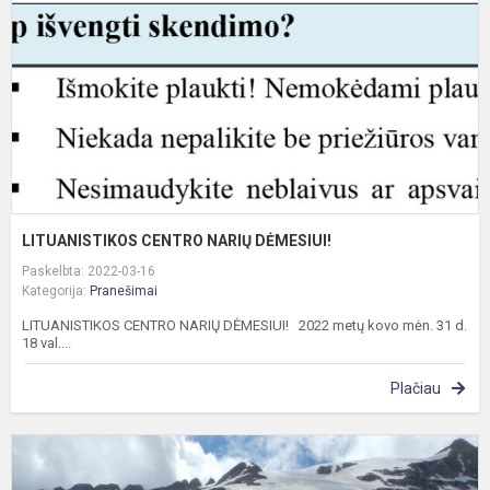
LITUANISTIKOS CENTRO NARIŲ DĖMESIUI!
Paskelbta: 2022-03-16
Kategorija:
Pranešimai
LITUANISTIKOS CENTRO NARIŲ DĖMESIUI! 2022 metų kovo mėn. 31 d.
18 val....
Plačiau
K
į