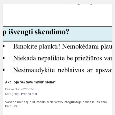
A
"
t
m
s
Akcijoja "Aš tave myliu" siena"
Paskelbta: 2022-02-28
Kategorija:
Pranešimai
Vasario mėnesį Ig kl. mokiniai dalyvavo integruotoje dailės ir užsienio
kalbų ve...