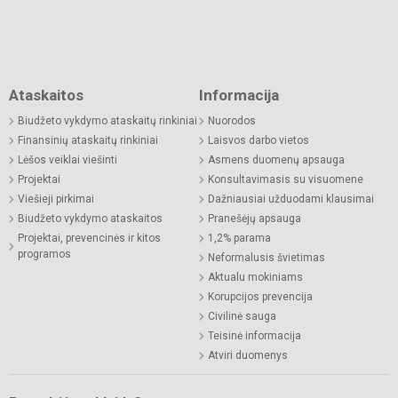
Ataskaitos
Informacija
Biudžeto vykdymo ataskaitų rinkiniai
Nuorodos
Finansinių ataskaitų rinkiniai
Laisvos darbo vietos
Lėšos veiklai viešinti
Asmens duomenų apsauga
Projektai
Konsultavimasis su visuomene
Viešieji pirkimai
Dažniausiai užduodami klausimai
Biudžeto vykdymo ataskaitos
Pranešėjų apsauga
Projektai, prevencinės ir kitos
1,2% parama
programos
Neformalusis švietimas
Aktualu mokiniams
Korupcijos prevencija
Civilinė sauga
Teisinė informacija
Atviri duomenys