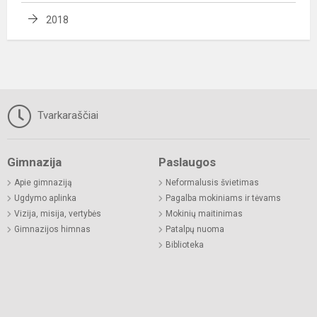
2018
Tvarkaraščiai
Gimnazija
Paslaugos
Apie gimnaziją
Neformalusis švietimas
Ugdymo aplinka
Pagalba mokiniams ir tėvams
Vizija, misija, vertybės
Mokinių maitinimas
Gimnazijos himnas
Patalpų nuoma
Biblioteka