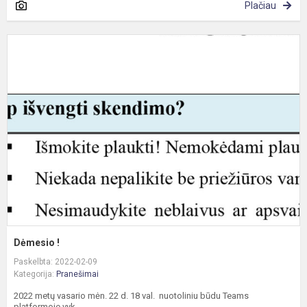
Plačiau
D
!
Dėmesio !
Paskelbta: 2022-02-09
Kategorija:
Pranešimai
2022 metų vasario mėn. 22 d. 18 val. nuotoliniu būdu Teams
platformoje vyk...