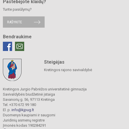
Pastebėjote klaidų?
Turite pasiūlymų?
RAŠYKITE
Bendraukime
Steigėjas
Kretingos rajono savivaldybė
Kretingos Jurgio Pabrėžos universitetinė gimnazija
Savivaldybės biudžetinė įstaiga
Savanorių g. 56, 97113 Kretinga
Tel. +370 672 99 180
El. p.
info@kjpug.lt
Duomenys kaupiami ir saugomi
Juridinių asmenų registre
Įmonės kodas 190284291