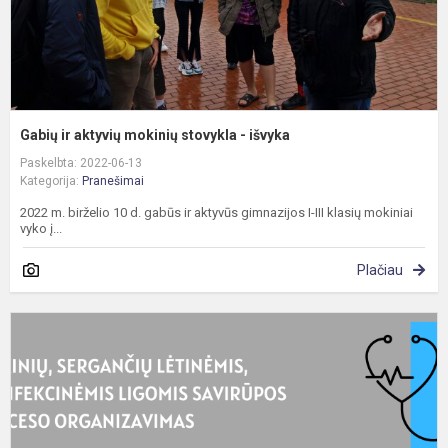
Gabių ir aktyvių mokinių stovykla - išvyka
Paskelbta: 2022-06-13
Kategorija:
Pranešimai
2022 m. birželio 10 d. gabūs ir aktyvūs gimnazijos I-III klasių mokiniai
vyko į...
Plačiau
D
!