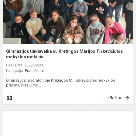
Gimnazijos tinklaveika su Kretingos Marijos Tiškevičiūtės
mokyklos mokinia...
Paskelbta: 2022-03-24
Kategorija:
Pranešimai
Gimnazijos laboratorijoje Kretingos M. Tiškevičiūtės mokyklos
pradinių klasių mo...
Plačiau
L
C
N
D