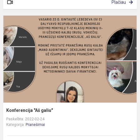
Plačiau
K
"
g
Konferencija "Aš galiu"
Paskelbta: 2022-02-24
Kategorija:
Pranešimai