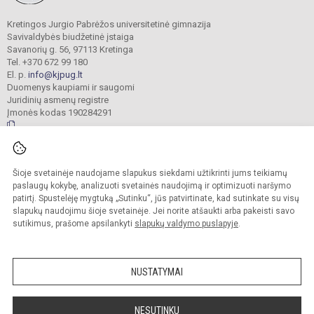
Kretingos Jurgio Pabrėžos universitetinė gimnazija
Savivaldybės biudžetinė įstaiga
Savanorių g. 56, 97113 Kretinga
Tel. +370 672 99 180
El. p.
info@kjpug.lt
Duomenys kaupiami ir saugomi
Juridinių asmenų registre
Įmonės kodas 190284291
© 2021. Kretingos Jurgio Pabrėžos universitetinė gimnazija. Visos teisės
Šioje svetainėje naudojame slapukus siekdami užtikrinti jums teikiamų
saugomos.
Kopijuoti turinį be raštiško gimnazijos sutikimo griežtai draudžiama.
paslaugų kokybę, analizuoti svetainės naudojimą ir optimizuoti naršymo
patirtį. Spustelėję mygtuką „Sutinku“, jūs patvirtinate, kad sutinkate su visų
Versija neįgaliesiems
Slapukų valdymas
slapukų naudojimu šioje svetainėje. Jei norite atšaukti arba pakeisti savo
sutikimus, prašome apsilankyti
slapukų valdymo puslapyje
.
Sumanus būdas atnaujinti
mokyklos interneto
svetainę
NUSTATYMAI
NESUTINKU