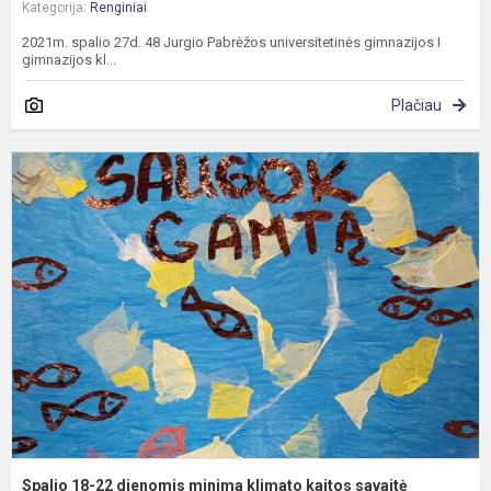
Kategorija:
Renginiai
2021m. spalio 27d. 48 Jurgio Pabrėžos universitetinės gimnazijos I
gimnazijos kl...
Plačiau
S
1
2
d
m
k
k
s
Spalio 18-22 dienomis minima klimato kaitos savaitė