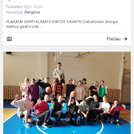
Paskelbta: 2021-10-20
Kategorija:
Renginiai
PLAKATAI SKIRTI KLIMATO KAITOS SAVAITEI Dabartiniam žmogui
daiktus gauti ir pak...
Plačiau
,
s