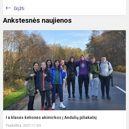
Grįžti
Ankstesnės naujienos
I
a
k
k
a
į
A
p
I a klasės kelionės akimirkos į Andulių piliakalnį
Paskelbta: 2021-11-03