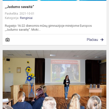
,,Judumo savaitė“
Paskelbta: 2021-10-01
Kategorija:
Renginiai
Rugsėjo 16-22 dienomis mūsų gimnazijoje minėjome Europos
,,Judumo savaitę“. Moki...
Plačiau
T
i
p
a
J
P
g
p.