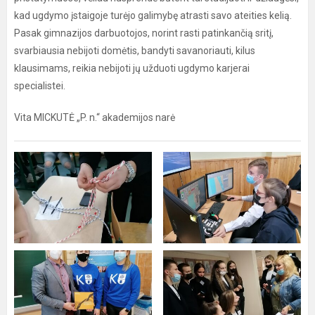
kad ugdymo įstaigoje turėjo galimybę atrasti savo ateities kelią.
Pasak gimnazijos darbuotojos, norint rasti patinkančią sritį,
svarbiausia nebijoti domėtis, bandyti savanoriauti, kilus
klausimams, reikia nebijoti jų užduoti ugdymo karjerai
specialistei.
Vita MICKUTĖ „P. n.“ akademijos narė