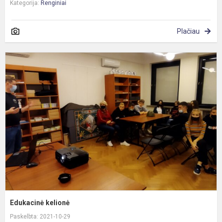
Kategorija:
Renginiai
Plačiau
E
k
Edukacinė kelionė
Paskelbta: 2021-10-29