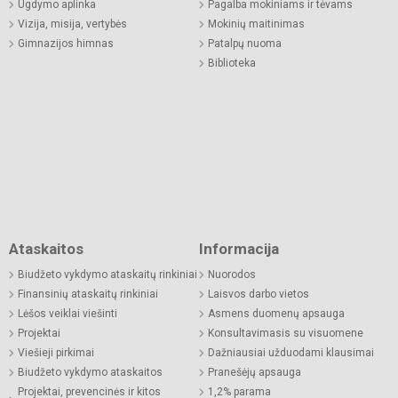
Ugdymo aplinka
Pagalba mokiniams ir tėvams
Vizija, misija, vertybės
Mokinių maitinimas
Gimnazijos himnas
Patalpų nuoma
Biblioteka
Ataskaitos
Informacija
Biudžeto vykdymo ataskaitų rinkiniai
Nuorodos
Finansinių ataskaitų rinkiniai
Laisvos darbo vietos
Lėšos veiklai viešinti
Asmens duomenų apsauga
Projektai
Konsultavimasis su visuomene
Viešieji pirkimai
Dažniausiai užduodami klausimai
Biudžeto vykdymo ataskaitos
Pranešėjų apsauga
Projektai, prevencinės ir kitos
1,2% parama