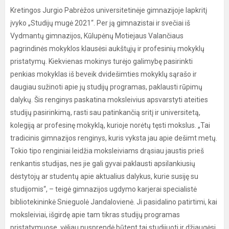
Kretingos Jurgio Pabrėžos universitetinėje gimnazijoje lapkritį
įvyko „Studijų mugė 2021“. Per ją gimnazistai ir svečiai iš
Vydmantų gimnazijos, Kūlupėnų Motiejaus Valančiaus
pagrindinės mokyklos klausėsi aukštųjų ir profesinių mokyklų
pristatymų. Kiekvienas mokinys turėjo galimybę pasirinkti
penkias mokyklas iš beveik dvidešimties mokyklų sąrašo ir
daugiau sužinoti apie jų studijų programas, paklausti rūpimų
dalykų. Šis renginys paskatina moksleivius apsvarstyti ateities
studijų pasirinkimą, rasti sau patinkančią sritį ir universitetą,
kolegiją ar profesinę mokyklą, kurioje norėtų tęsti mokslus. „Tai
tradicinis gimnazijos renginys, kuris vyksta jau apie dešimt metų.
Tokio tipo renginiai leidžia moksleiviams drąsiau jaustis prieš
renkantis studijas, nes jie gali gyvai paklausti apsilankiusių
dėstytojų ar studentų apie aktualius dalykus, kurie susiję su
studijomis“, – teigė gimnazijos ugdymo karjerai specialistė
bibliotekininkė Snieguolė Jandalovienė. Ji pasidalino patirtimi, kai
moksleiviai, išgirdę apie tam tikras studijų programas
pristatymuose, vėliau nusprendė būtent tai studijuoti ir džiaugėsi,