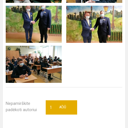
Nepamirškite
1
AČIŪ
padėkoti autoriui