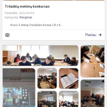
Tritaškių metimų konkursas
Paskelbta: 2022-03-04
Kategorija:
Renginiai
Kovo 3 dieną Osvaldas Kusas ( III c k...
Plačiau
I
n
l
k,
t
ir
d
p