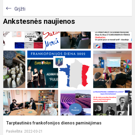
Grįžti
Ankstesnės naujienos
T
f
d
p
Tarptautinės frankofonijos dienos paminėjimas
Paskelbta: 2022-03-21