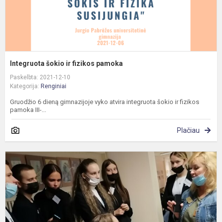
Integruota šokio ir fizikos pamoka
Paskelbta: 2021-12-10
Kategorija:
Renginiai
Gruodžio 6 dieną gimnazijoje vyko atvira integruota šokio ir fizikos
pamoka III-...
Plačiau
"
m
2