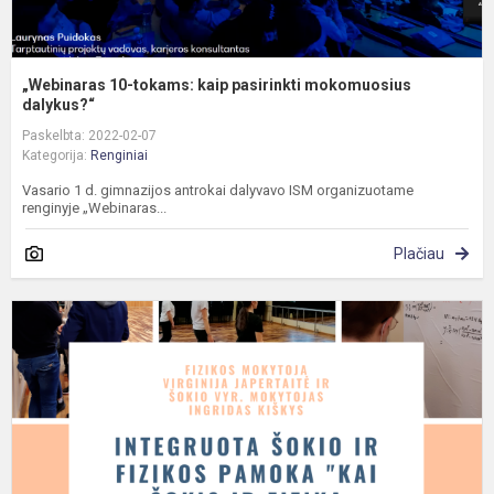
„Webinaras 10-tokams: kaip pasirinkti mokomuosius
dalykus?“
Paskelbta: 2022-02-07
Kategorija:
Renginiai
Vasario 1 d. gimnazijos antrokai dalyvavo ISM organizuotame
renginyje „Webinaras...
Plačiau
I
š
ir
f
p