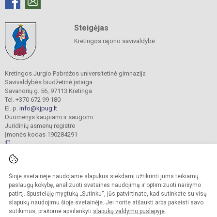
Steigėjas
Kretingos rajono savivaldybė
Kretingos Jurgio Pabrėžos universitetinė gimnazija
Savivaldybės biudžetinė įstaiga
Savanorių g. 56, 97113 Kretinga
Tel. +370 672 99 180
El. p.
info@kjpug.lt
Duomenys kaupiami ir saugomi
Juridinių asmenų registre
Įmonės kodas 190284291
© 2021. Kretingos Jurgio Pabrėžos universitetinė gimnazija. Visos teisės
Šioje svetainėje naudojame slapukus siekdami užtikrinti jums teikiamų
saugomos.
Kopijuoti turinį be raštiško gimnazijos sutikimo griežtai draudžiama.
paslaugų kokybę, analizuoti svetainės naudojimą ir optimizuoti naršymo
patirtį. Spustelėję mygtuką „Sutinku“, jūs patvirtinate, kad sutinkate su visų
Versija neįgaliesiems
Slapukų valdymas
slapukų naudojimu šioje svetainėje. Jei norite atšaukti arba pakeisti savo
sutikimus, prašome apsilankyti
slapukų valdymo puslapyje
.
Sumanus būdas atnaujinti