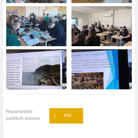
Nepamirškite
1
AČIŪ
padėkoti autoriui