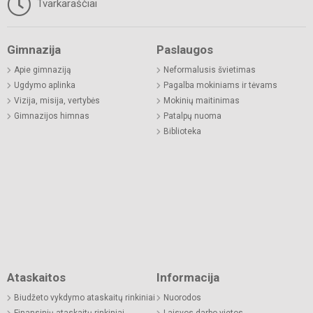
Tvarkaraščiai
Gimnazija
Paslaugos
Apie gimnaziją
Neformalusis švietimas
Ugdymo aplinka
Pagalba mokiniams ir tėvams
Vizija, misija, vertybės
Mokinių maitinimas
Gimnazijos himnas
Patalpų nuoma
Biblioteka
Ataskaitos
Informacija
Biudžeto vykdymo ataskaitų rinkiniai
Nuorodos
Finansinių ataskaitų rinkiniai
Laisvos darbo vietos