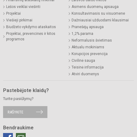
Lėšos veiklai viešinti
Asmens duomenų apsauga
Projektai
Konsultavimasis su visuomene
Viešieji pirkimai
Dažniausiai užduodami klausimai
Biudžeto vykdymo ataskaitos
Pranešėjų apsauga
Projektai, prevencinės ir kitos
1,2% parama
programos
Neformalusis švietimas
Aktualu mokiniams
Korupcijos prevencija
Civilinė sauga
Teisinė informacija
Atviri duomenys
Pastebėjote klaidų?
Turite pasiūlymų?
RAŠYKITE
Bendraukime