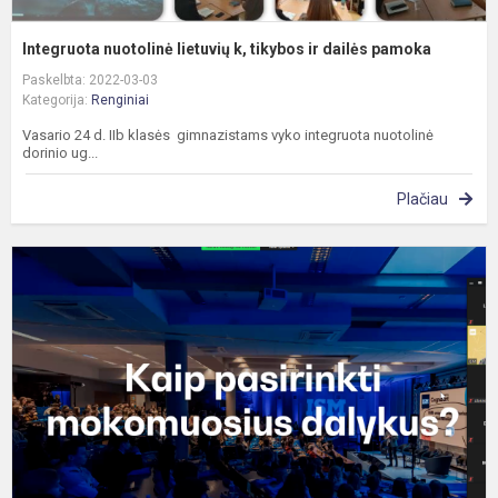
Integruota nuotolinė lietuvių k, tikybos ir dailės pamoka
Paskelbta: 2022-03-03
Kategorija:
Renginiai
Vasario 24 d. IIb klasės gimnazistams vyko integruota nuotolinė
dorinio ug...
Plačiau
„
1
t
k
p
m
d