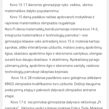
Kovo 15-17 dienomis gimnazijoje vyko veiklos, skirtos
matematikos dalyko populiarinimui.
Kovo 15 dieną padėkos raštais apdovanoti mokyklinės ir
rajoninės matematikos olimpiados nugalėtojai.
Nors Pi diena matematikų bendruomenėje minima kovo 14 d.,
integruota matematikos ir technologijų pamoka I –ose
gimnazijos klasėse vyko antradienį, kovo 15 d. mokiniai kartojo
sąvokas, atliko interaktyvias užduotis, matavo įvairių apskritimų
ilgius, skaičiavo apskritimo ilgio ir skersmens santykius, stengėsi
surasti kuo daugiu skaičiaus π skaitmenų. Apskaičiavę pyrago
užimamą plotą, apskritimo ilgio ir skersmens santykį, vaišinosi
technologijų pamokoje iškeptais kepiniais.
Kovo 16 d. 28 mokiniai pasitikrino savo gebėjimus atlikdami
KINGS olimpiados kvalifikacinio turo užduotis. Didžioji dauguma
įveikė pirmą etapą ir pakviesti dalyvauti olimpiados antrame
etape.
Kovo 17 d. visi pirmokai gimnazistai dalyvavo viktorinoje „Pi
pamoka“ . Viktoriną vedė I e klasės mokinės Eglė ir Živilė. Mokiniai