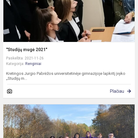
"Studijų mugė 2021"
Paskelbta: 2021-11-26
Kategorija:
Renginiai
Kretingos Jurgio Pabrėžos universitetinėje gimnazijoje lapkritį įvyko
„Studijų m...
Plačiau
I
a
k
k
a