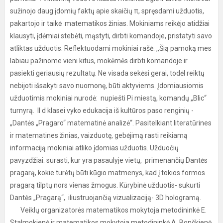
sužinojo daug įdomių faktų apie skaičių π, spręsdami užduotis,
pakartojo ir taikė matematikos žinias. Mokiniams reikėjo atidžiai
klausyti, įdėmiai stebėti, mąstyti, dirbti komandoje, pristatyti savo
atliktas užduotis. Reflektuodami mokiniai rašė: ,,Šią pamoką mes
labiau pažinome vieni kitus, mokėmės dirbti komandoje ir
pasiekti geriausių rezultatų. Ne visada sekėsi gerai, todėl reiktų
nebijoti išsakyti savo nuomonę, būti aktyviems. Įdomiausiomis
užduotimis mokiniai nurodė: nupiešti Pi miestą, komandų „Blic“
turnyrą. II d klasei vyko edukacija iš kultūros paso renginių -
„Dantės „Pragaro“ matematinė analizė“. Pasitelkiant literatūrines
ir matematines žinias, vaizduotę, gebėjimą rasti reikiamą
informaciją mokiniai atliko įdomias užduotis. Užduočių
pavyzdžiai: surasti, kur yra pasaulyje vietų, primenančių Dantės
pragarą, kokie turėtų būti kūgio matmenys, kad į tokios formos
pragarą tilptų nors vienas žmogus. Kūrybinė užduotis- sukurti
Dantės „Pragarą“, iliustruojančią vizualizaciją- 3D hologramą.
Veiklų organizatorės matematikos mokytoja metodininkė E.
Stalmokienė ir matematikos mokytoja metodininkė A. Bončkienė.