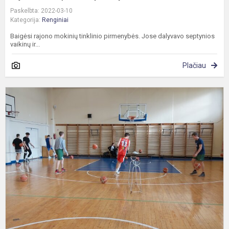
Paskelbta: 2022-03-10
Kategorija:
Renginiai
Baigėsi rajono mokinių tinklinio pirmenybės. Jose dalyvavo septynios
vaikinų ir...
Plačiau
T
m
k