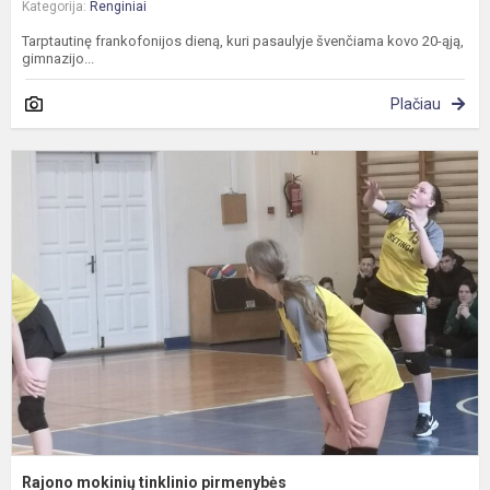
Kategorija:
Renginiai
Tarptautinę frankofonijos dieną, kuri pasaulyje švenčiama kovo 20-ąją,
gimnazijo...
Plačiau
R
m
t
p
Rajono mokinių tinklinio pirmenybės