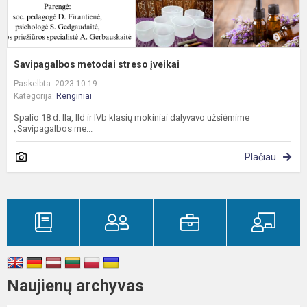
Savipagalbos metodai streso įveikai
Paskelbta: 2023-10-19
Kategorija:
Renginiai
Spalio 18 d. IIa, IId ir IVb klasių mokiniai dalyvavo užsiėmime
„Savipagalbos me...
Plačiau
Naujienų archyvas