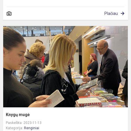
Plačiau
K
m
Knygų mugė
Paskelbta: 2023-11-13
Kategorija:
Renginiai