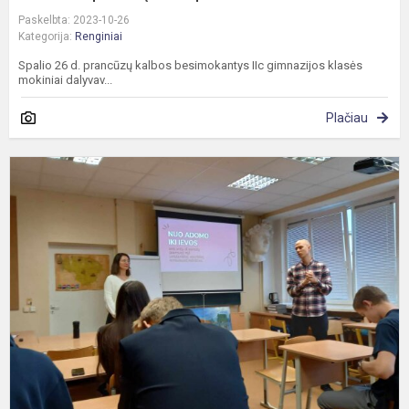
Paskelbta: 2023-10-26
Kategorija:
Renginiai
Spalio 26 d. prancūzų kalbos besimokantys IIc gimnazijos klasės
mokiniai dalyvav...
Plačiau
E
„
I
I