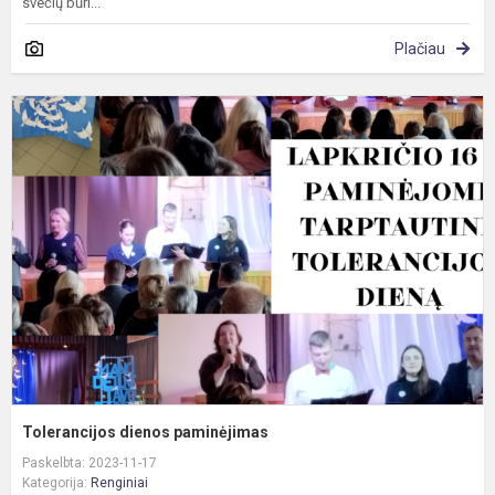
svečių būri...
Plačiau
T
d
p
Tolerancijos dienos paminėjimas
Paskelbta: 2023-11-17
Kategorija:
Renginiai