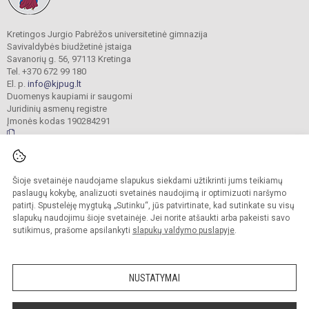
Kretingos Jurgio Pabrėžos universitetinė gimnazija
Savivaldybės biudžetinė įstaiga
Savanorių g. 56, 97113 Kretinga
Tel. +370 672 99 180
El. p.
info@kjpug.lt
Duomenys kaupiami ir saugomi
Juridinių asmenų registre
Įmonės kodas 190284291
© 2021. Kretingos Jurgio Pabrėžos universitetinė gimnazija. Visos teisės
Šioje svetainėje naudojame slapukus siekdami užtikrinti jums teikiamų
saugomos.
Kopijuoti turinį be raštiško gimnazijos sutikimo griežtai draudžiama.
paslaugų kokybę, analizuoti svetainės naudojimą ir optimizuoti naršymo
patirtį. Spustelėję mygtuką „Sutinku“, jūs patvirtinate, kad sutinkate su visų
Versija neįgaliesiems
Slapukų valdymas
slapukų naudojimu šioje svetainėje. Jei norite atšaukti arba pakeisti savo
sutikimus, prašome apsilankyti
slapukų valdymo puslapyje
.
Sumanus būdas atnaujinti
mokyklos interneto
svetainę
NUSTATYMAI