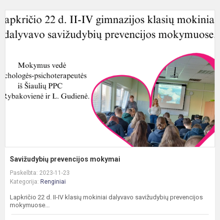
S
p
m
Savižudybių prevencijos mokymai
Paskelbta: 2023-11-23
Kategorija:
Renginiai
Lapkričio 22 d. II-IV klasių mokiniai dalyvavo savižudybių prevencijos
mokymuose...