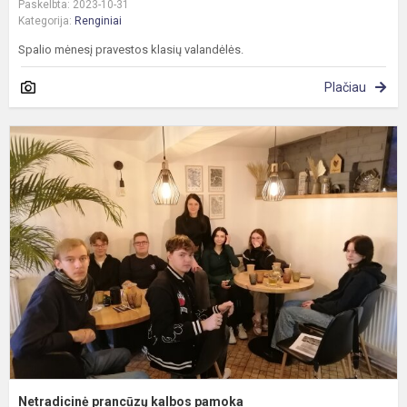
Paskelbta: 2023-10-31
Kategorija:
Renginiai
Spalio mėnesį pravestos klasių valandėlės.
Plačiau
N
p
k
p
Netradicinė prancūzų kalbos pamoka