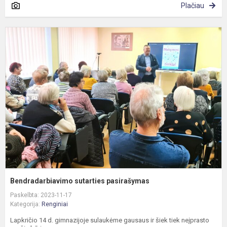
Plačiau
B
s
p
Bendradarbiavimo sutarties pasirašymas
Paskelbta: 2023-11-17
Kategorija:
Renginiai
Lapkričio 14 d. gimnazijoje sulaukėme gausaus ir šiek tiek neįprasto