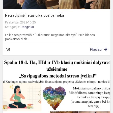
Netradicinė lietuvių kalbos pamoka
Paskelbta: 2023-10-25
Kategorija:
Renginiai
I c klasės protmūšio "Uždrausti negalima skaityti" ir II b klasės
paskaitos-disk...
Plačiau
S
m
s
į