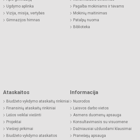
Ugdymo aplinka
Pagalba mokiniams ir tėvams
Vizija, misija, vertybės
Mokinių maitinimas
Gimnazijos himnas
Patalpų nuoma
Biblioteka
Ataskaitos
Informacija
Biudžeto vykdymo ataskaitų rinkiniai
Nuorodos
Finansinių ataskaitų rinkiniai
Laisvos darbo vietos
Lėšos veiklai viešinti
Asmens duomenų apsauga
Projektai
Konsultavimasis su visuomene
Viešieji pirkimai
Dažniausiai užduodami klausimai
Biudžeto vykdymo ataskaitos
Pranešėjų apsauga