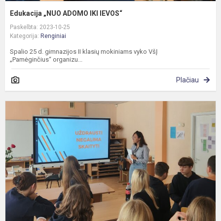
Edukacija „NUO ADOMO IKI IEVOS“
Paskelbta: 2023-10-25
Kategorija:
Renginiai
Spalio 25 d. gimnazijos II klasių mokiniams vyko VšĮ
„Pamėginčius“ organizu...
Plačiau
N
l
k
p