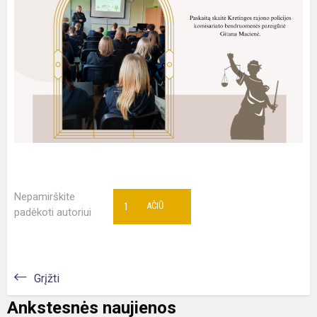
Nepamirškite
1
AČIŪ
padėkoti autoriui
Grįžti
Ankstesnės naujienos