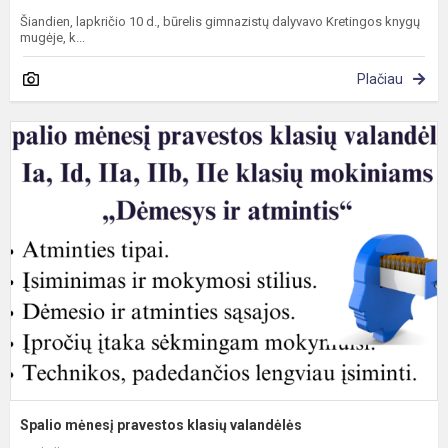
Šiandien, lapkričio 10 d., būrelis gimnazistų dalyvavo Kretingos knygų
mugėje, k...
Plačiau
S
m
p
k
v
Spalio mėnesį pravestos klasių valandėlės