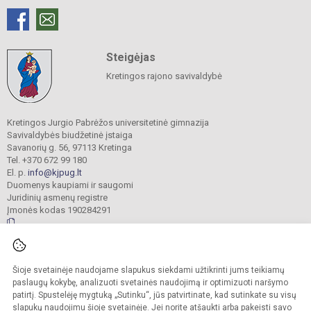
Steigėjas
Kretingos rajono savivaldybė
Kretingos Jurgio Pabrėžos universitetinė gimnazija
Savivaldybės biudžetinė įstaiga
Savanorių g. 56, 97113 Kretinga
Tel. +370 672 99 180
El. p.
info@kjpug.lt
Duomenys kaupiami ir saugomi
Juridinių asmenų registre
Įmonės kodas 190284291
© 2021. Kretingos Jurgio Pabrėžos universitetinė gimnazija. Visos teisės
Šioje svetainėje naudojame slapukus siekdami užtikrinti jums teikiamų
saugomos.
Kopijuoti turinį be raštiško gimnazijos sutikimo griežtai draudžiama.
paslaugų kokybę, analizuoti svetainės naudojimą ir optimizuoti naršymo
patirtį. Spustelėję mygtuką „Sutinku“, jūs patvirtinate, kad sutinkate su visų
Versija neįgaliesiems
Slapukų valdymas
slapukų naudojimu šioje svetainėje. Jei norite atšaukti arba pakeisti savo