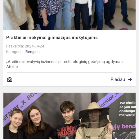
Praktiniai mokymai gimnazijos mokytojams
Paskelbta: 2024-04-24
Kategorija:
Renginiai
„Ateities inovatyvių inžinerinių ir technologinių gebėjimų ugdymas.
Ateitie...
Plačiau
M
m
b
r
e