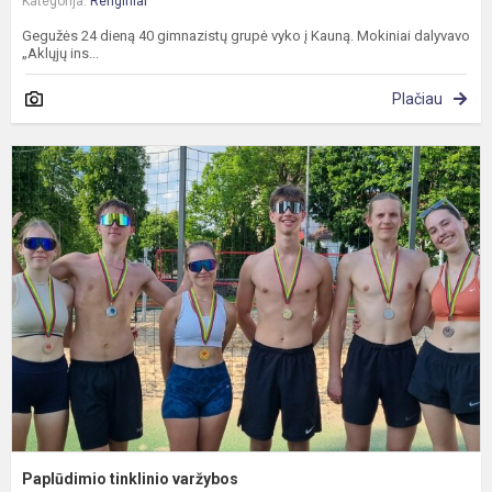
Kategorija:
Renginiai
Gegužės 24 dieną 40 gimnazistų grupė vyko į Kauną. Mokiniai dalyvavo
„Aklųjų ins...
Plačiau
P
t
v
Paplūdimio tinklinio varžybos