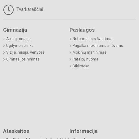
Tvarkaraščiai
Gimnazija
Paslaugos
Apie gimnaziją
Neformalusis švietimas
Ugdymo aplinka
Pagalba mokiniams ir tėvams
Vizija, misija, vertybės
Mokinių maitinimas
Gimnazijos himnas
Patalpų nuoma
Biblioteka
Ataskaitos
Informacija