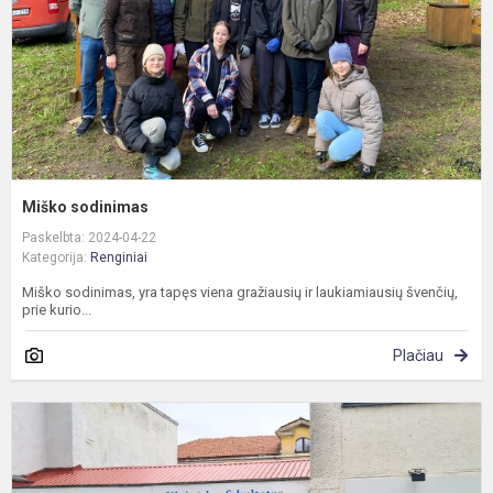
Miško sodinimas
Paskelbta: 2024-04-22
Kategorija:
Renginiai
Miško sodinimas, yra tapęs viena gražiausių ir laukiamiausių švenčių,
prie kurio...
Plačiau
I
į
L
d