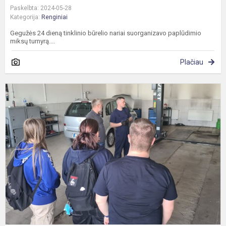
Paskelbta: 2024-05-28
Kategorija:
Renginiai
Gegužės 24 dieną tinklinio būrelio nariai suorganizavo paplūdimio
miksų turnyrą....
Plačiau
I
į
a