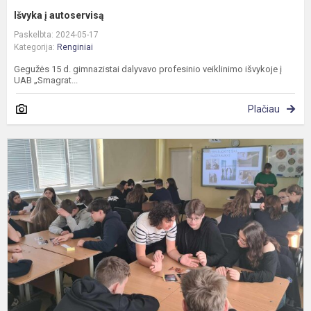
Išvyka į autoservisą
Paskelbta: 2024-05-17
Kategorija:
Renginiai
Gegužės 15 d. gimnazistai dalyvavo profesinio veiklinimo išvykoje į
UAB „Smagrat...
Plačiau
I
p
„
b