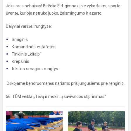
Joks oras nebaisus! Birželio 8 d. gimnazijoje vyko šeimų sporto
šventė, kurioje netrūko juoko, žaismingumo ir azarto.
Dalyviai varžėsi rungtyse:
Smiginis
Komandinės estafetės
Tinklinis ,,kitaip“
Krepšinis
Ir kitos smagios rungtys.
Dėkojame bendruomenės nariams prisijungusiems prie renginio.
56. TŪM veikla ,,Tėvų ir mokinių savivaldos stiprinimas“