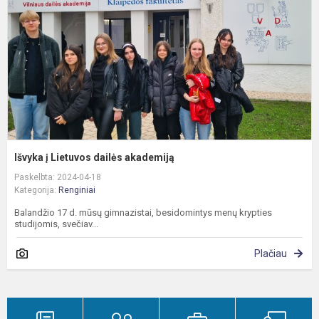
a
Išvyka į Lietuvos dailės akademiją
Paskelbta: 2024-04-18
Kategorija:
Renginiai
Balandžio 17 d. mūsų gimnazistai, besidomintys menų krypties
studijomis, svečiav...
Plačiau