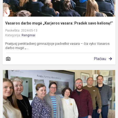
Vasaros darbo mugė „Karjeros vasara: Pradėk savo kelionę!“
Paskelbta: 2024-05-13
Kategorija:
Renginiai
Praėjusį penktadienį gimnazijoje padvelkė vasara – čia vyko Vasaros
darbo mugė „...
Plačiau
P
m
g
m