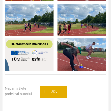
Nepamirškite
1
AČIŪ
padėkoti autoriui