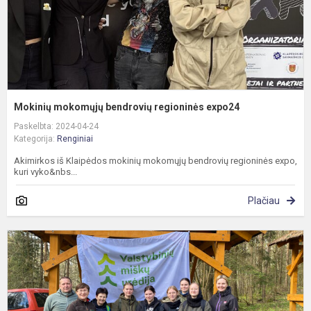
Mokinių mokomųjų bendrovių regioninės expo24
Paskelbta: 2024-04-24
Kategorija:
Renginiai
Akimirkos iš Klaipėdos mokinių mokomųjų bendrovių regioninės expo,
kuri vyko&nbs...
Plačiau
M
s