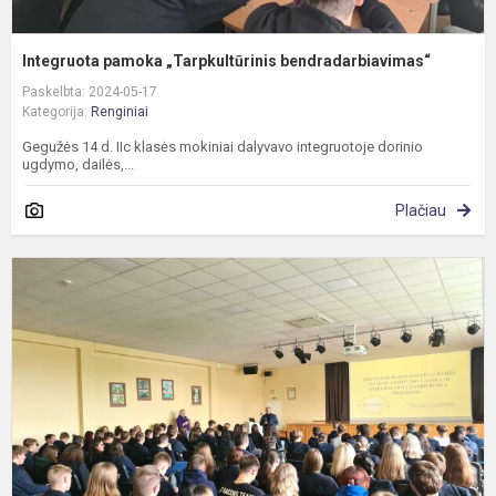
Integruota pamoka „Tarpkultūrinis bendradarbiavimas“
Paskelbta: 2024-05-17
Kategorija:
Renginiai
Gegužės 14 d. IIc klasės mokiniai dalyvavo integruotoje dorinio
ugdymo, dailės,...
Plačiau
V
d
m
„
v
P
s
k