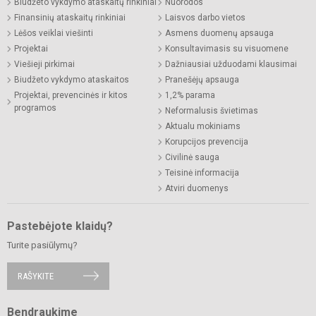
Biudžeto vykdymo ataskaitų rinkiniai
Nuorodos
Finansinių ataskaitų rinkiniai
Laisvos darbo vietos
Lėšos veiklai viešinti
Asmens duomenų apsauga
Projektai
Konsultavimasis su visuomene
Viešieji pirkimai
Dažniausiai užduodami klausimai
Biudžeto vykdymo ataskaitos
Pranešėjų apsauga
Projektai, prevencinės ir kitos
1,2% parama
programos
Neformalusis švietimas
Aktualu mokiniams
Korupcijos prevencija
Civilinė sauga
Teisinė informacija
Atviri duomenys
Pastebėjote klaidų?
Turite pasiūlymų?
RAŠYKITE
Bendraukime