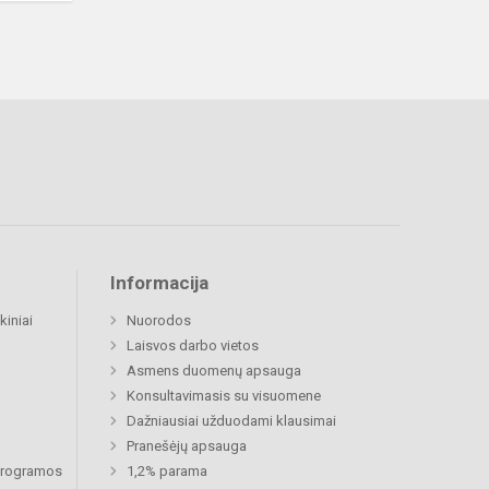
Informacija
kiniai
Nuorodos
Laisvos darbo vietos
Asmens duomenų apsauga
Konsultavimasis su visuomene
Dažniausiai užduodami klausimai
Pranešėjų apsauga
 programos
1,2% parama