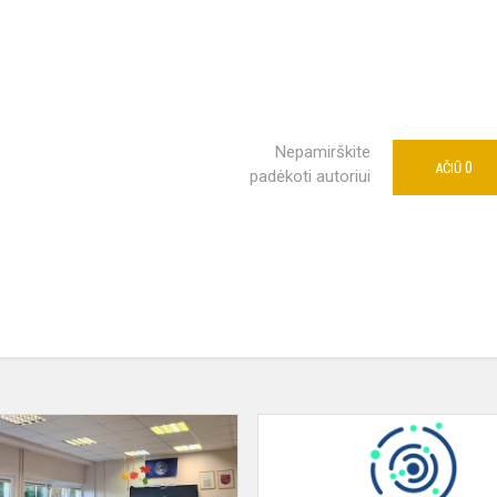
Nepamirškite
0
AČIŪ
padėkoti autoriui
Mokytojai
vienai
dienai