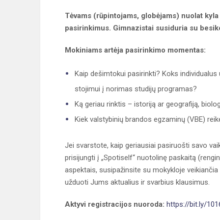
Tėvams (rūpintojams, globėjams) nuolat kyla 
pasirinkimus. Gimnazistai susiduria su besike
Mokiniams artėja pasirinkimo momentas:
Kaip dešimtokui pasirinkti? Koks individualus 
stojimui į norimas studijų programas?
Ką geriau rinktis – istoriją ar geografiją, biol
Kiek valstybinių brandos egzaminų (VBE) reik
Jei svarstote, kaip geriausiai pasiruošti savo va
prisijungti į „Spotiself“ nuotolinę paskaitą (rengi
aspektais, susipažinsite su mokykloje veikiančia
užduoti Jums aktualius ir svarbius klausimus.
Aktyvi registracijos nuoroda:
https://bit.ly/1