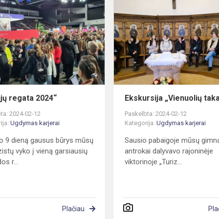
s
regata
2024“
ijų regata 2024“
Ekskursija „Vienuolių tak
ta: 2024-02-12
Paskelbta: 2024-02-12
ija:
Ugdymas karjerai
Kategorija:
Ugdymas karjerai
o 9 dieną gausus būrys mūsų
Sausio pabaigoje mūsų gimna
istų vyko į vieną garsiausių
antrokai dalyvavo rajoninėje
os r...
viktorinoje „Turiz...
Plačiau
Pla