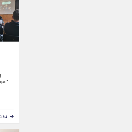
ų
jas“.
čiau
Ekskursija