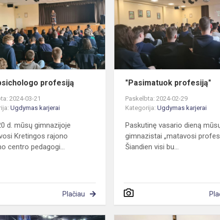
profesiją
psichologo profesiją
"Pasimatuok profesiją"
ta: 2024-03-21
Paskelbta: 2024-02-29
ija:
Ugdymas karjerai
Kategorija:
Ugdymas karjerai
0 d. mūsų gimnazijoje
Paskutinę vasario dieną mūs
vosi Kretingos rajono
gimnazistai „matavosi profesi
mo centro pedagogi...
Šiandien visi bu...
Plačiau
Pla
„Studijų