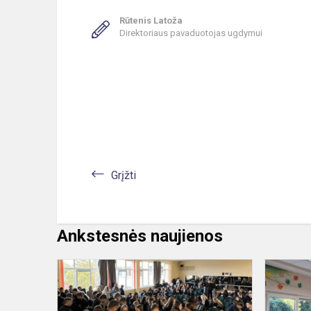
Rūtenis Latoža
Direktoriaus pavaduotojas ugdymui
Grįžti
Ankstesnės naujienos
Viešojo
saugumo
tarnyba: