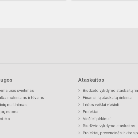
augos
Ataskaitos
rmalusis švietimas
Biudžeto vykdymo ataskaitų rin
lba mokiniams ir tėvams
Finansinių ataskaitų rinkiniai
nių maitinimas
Lėšos veiklai viešinti
alpų nuoma
Projektai
ioteka
Viešieji pirkimai
Biudžeto vykdymo ataskaitos
Projektai, prevencinės ir kitos