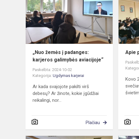
į
padanges:
karjeros
galimybės
aviacijoje“
„Nuo žemės į padanges:
Apie 
karjeros galimybės aviacijoje“
Paskelb
Kategor
Paskelbta: 2024-10-02
Kategorija:
Ugdymas karjerai
Kovo 2
svečia
Ar kada svajojote pakilti virš
švieti
debesų? Ar žinote, kokie įgūdžiai
reikalingi, nor...
Plačiau
Renginys