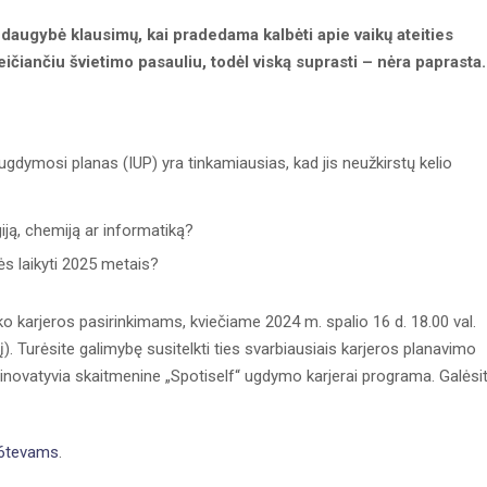
daugybė klausimų, kai pradedama kalbėti apie vaikų ateities
ičiančiu švietimo pasauliu, todėl viską suprasti – nėra paprasta.
ugdymosi planas (IUP) yra tinkamiausias, kad jis neužkirstų kelio
ogiją, chemiją ar informatiką?
ės laikyti 2025 metais?
iko karjeros pasirinkimams, kviečiame 2024 m. spalio 16 d. 18.00 val.
nį). Turėsite galimybę susitelkti ties svarbiausiais karjeros planavimo
 inovatyvia skaitmenine „Spotiself“ ugdymo karjerai programa. Galėsi
016tevams
.