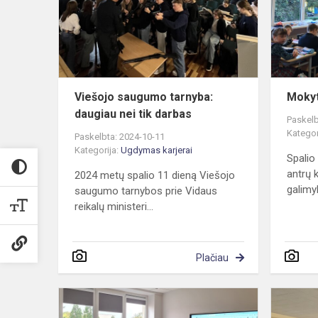
daugiau
nei
tik
darbas
Viešojo saugumo tarnyba:
Mokyt
daugiau nei tik darbas
Paskelb
Kategor
Paskelbta: 2024-10-11
Kategorija:
Ugdymas karjerai
Spalio
antrų k
2024 metų spalio 11 dieną Viešojo
galimyb
saugumo tarnybos prie Vidaus
reikalų ministeri...
Plačiau
„Nuo
žemės