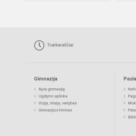
Tvarkaraščiai
Gimnazija
Pasl
Apie gimnaziją
Nefo
Ugdymo aplinka
Paga
Vizija, misija, vertybės
Moki
Gimnazijos himnas
Pat
Bibl