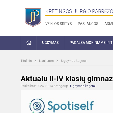
KRETINGOS JURGIO PABRĖŽO
VEIKLOS SRITYS
PASLAUGOS
ADMI
PRADŽIA
UGDYMAS
PAGALBA MOKINIAMS IR 
Titulinis
Naujienos
Ugdymas karjerai
Aktualu II-IV klasių gimna
Paskelbta: 2024-10-14
Kategorija:
Ugdymas karjerai