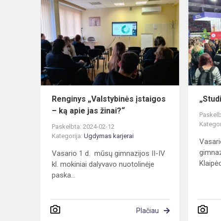
„Valstybinė
įstaigos
–
ką
apie
jas
žinai?“
Renginys „Valstybinės įstaigos
„Stud
– ką apie jas žinai?“
Paskelb
Kategor
Paskelbta: 2024-02-12
Kategorija:
Ugdymas karjerai
Vasari
gimnaz
Vasario 1 d. mūsų gimnazijos II-IV
Klaipėd
kl. mokiniai dalyvavo nuotolinėje
paska...
Plačiau