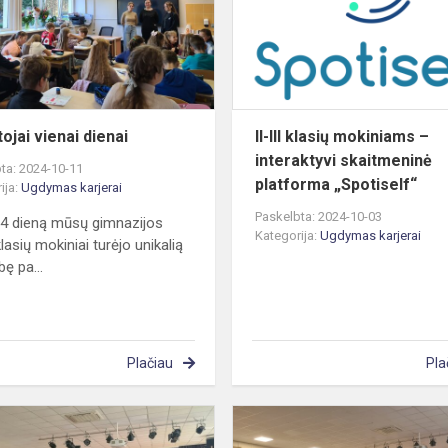
ojai vienai dienai
II-III klasių mokiniams –
interaktyvi skaitmeninė
ta: 2024-10-11
platforma „Spotiself“
ija:
Ugdymas karjerai
Paskelbta: 2024-10-03
 4 dieną mūsų gimnazijos
Kategorija:
Ugdymas karjerai
lasių mokiniai turėjo unikalią
ę pa...
Plačiau
Pla
Apie
psichologo