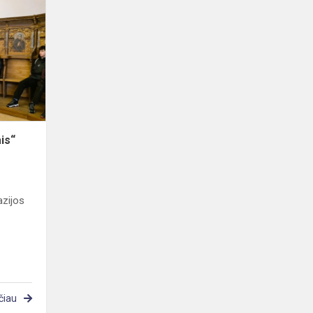
„Vienuolių
takais“
ais“
zijos
čiau