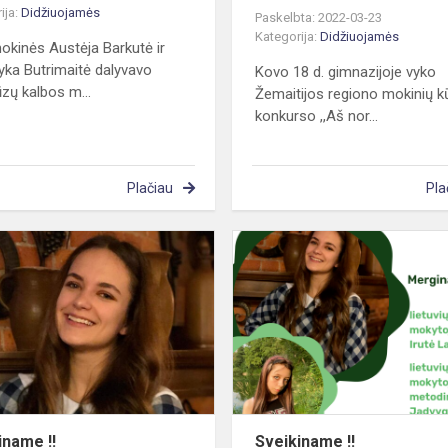
ija:
Didžiuojamės
Paskelbta: 2022-03-23
Kategorija:
Didžiuojamės
 mokinės Austėja Barkutė ir
ka Butrimaitė dalyvavo
Kovo 18 d. gimnazijoje vyko
zų kalbos m...
Žemaitijos regiono mokinių 
konkurso ,,Aš nor...
Plačiau
Pla
Sveikiname
!!
iname !!
Sveikiname !!