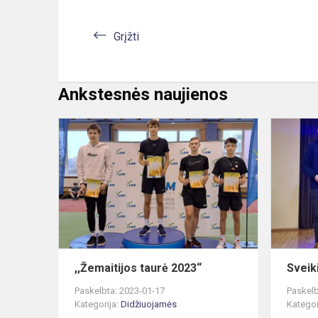
Grįžti
Ankstesnės naujienos
,,Žemaitijos
taurė
2023“
,,Žemaitijos taurė 2023“
Svei
Paskelbta: 2023-01-17
Paskelb
Kategorija:
Didžiuojamės
Kategor