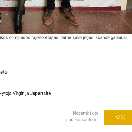
zikos olimpiados rajono etapas. Jame savo jėgas išbandė gabiausi
ieta
toja Virginija Japertaitė.
Nepamirškite
0
AČIŪ
padėkoti autoriui