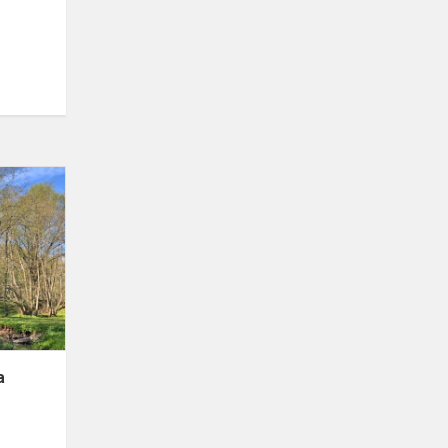
Etninės
kultūros
olimpiada
a