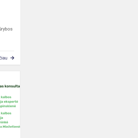
kūrybos
čiau
Sveikiname
!!