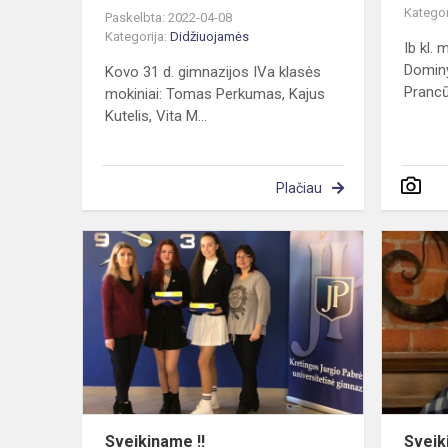
Kategor
Paskelbta: 2022-04-08
Kategorija:
Didžiuojamės
Ib kl.
Dominy
Kovo 31 d. gimnazijos IVa klasės
Prancū
mokiniai: Tomas Perkumas, Kajus
Kutelis, Vita M...
Plačiau
Sveikiname
!!
Sveikiname !!
Sveik