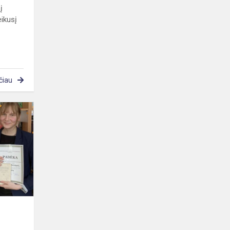
į
ikusį
čiau
Konkurso
,,Aš
norėčiau
prikelti“
rezultatai