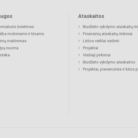
augos
Ataskaitos
rmalusis švietimas
Biudžeto vykdymo ataskaitų rin
lba mokiniams ir tėvams
Finansinių ataskaitų rinkiniai
nių maitinimas
Lėšos veiklai viešinti
alpų nuoma
Projektai
ioteka
Viešieji pirkimai
Biudžeto vykdymo ataskaitos
Projektai, prevencinės ir kitos