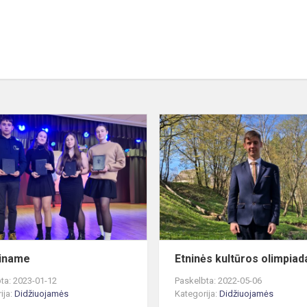
Sveikiname
kiname
Etninės kultūros olimpiad
ta: 2023-01-12
Paskelbta: 2022-05-06
ija:
Didžiuojamės
Kategorija:
Didžiuojamės