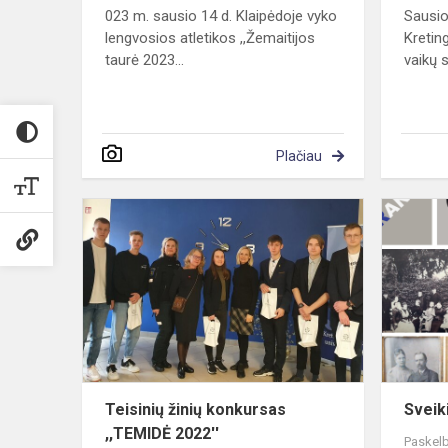
023 m. sausio 14 d. Klaipėdoje vyko
Sausio
lengvosios atletikos ,,Žemaitijos
Kretin
taurė 2023...
vaikų s
Plačiau
Teisinių
žinių
konkursas
,,TEMIDĖ
2022''
Teisinių žinių konkursas
Sveik
,,TEMIDĖ 2022''
Paskelb