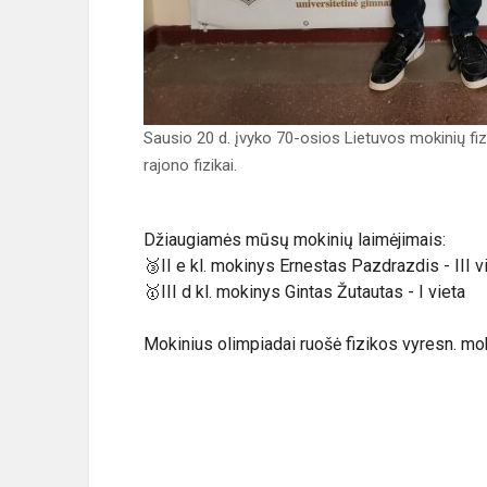
Sausio 20 d. įvyko 70-osios Lietuvos mokinių fi
rajono fizikai.
Džiaugiamės mūsų mokinių laimėjimais:
🥉II e kl. mokinys Ernestas Pazdrazdis - III v
🥇III d kl. mokinys Gintas Žutautas - I vieta
Mokinius olimpiadai ruošė fizikos vyresn. moky