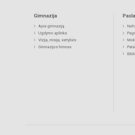
Gimnazija
Pasl
Apie gimnaziją
Nefo
Ugdymo aplinka
Paga
Vizija, misija, vertybės
Moki
Gimnazijos himnas
Pat
Bibl