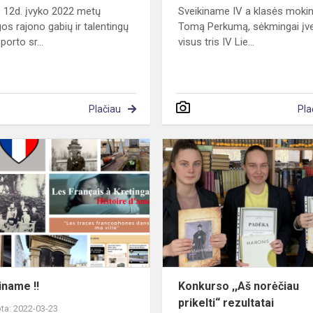
 12d. įvyko 2022 metų
Sveikiname IV a klasės mokin
gos rajono gabių ir talentingų
Tomą Perkumą, sėkmingai įve
porto sr...
visus tris IV Lie...
Plačiau
Pla
Sveikiname
!!
iname !!
Konkurso ,,Aš norėčiau
prikelti“ rezultatai
ta: 2022-03-23