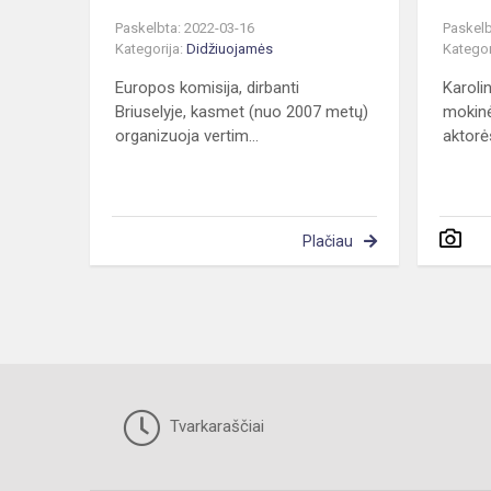
Paskelbta: 2022-03-16
Paskelb
Kategorija:
Didžiuojamės
Kategor
Europos komisija, dirbanti
Karolin
Briuselyje, kasmet (nuo 2007 metų)
mokinė
organizuoja vertim...
aktorės
Plačiau
Tvarkaraščiai