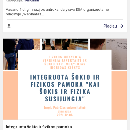
Kategorija:
Renginiai
Vasario 1 d. gimnazijos antrokai dalyvavo ISM organizuotame
renginyje „Webinaras...
Plačiau
I
š
ir
f
p
Integruota šokio ir fizikos pamoka