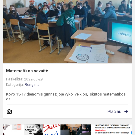
Matematikos savaitė
Paskelbta: 2022-03-29
Kategorija:
Renginiai
Kovo 15-17 dienomis gimnazijoje vyko veiklos, skirtos matematikos
da...
Plačiau
T
f