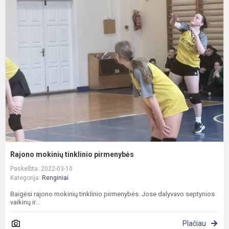
R
m
t
p
Rajono mokinių tinklinio pirmenybės
Paskelbta: 2022-03-10
Kategorija:
Renginiai
Baigėsi rajono mokinių tinklinio pirmenybės. Jose dalyvavo septynios
vaikinų ir...
Plačiau