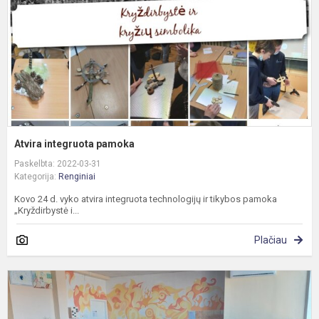
Atvira integruota pamoka
Paskelbta: 2022-03-31
Kategorija:
Renginiai
Kovo 24 d. vyko atvira integruota technologijų ir tikybos pamoka
„Kryždirbystė i...
Plačiau
M
s