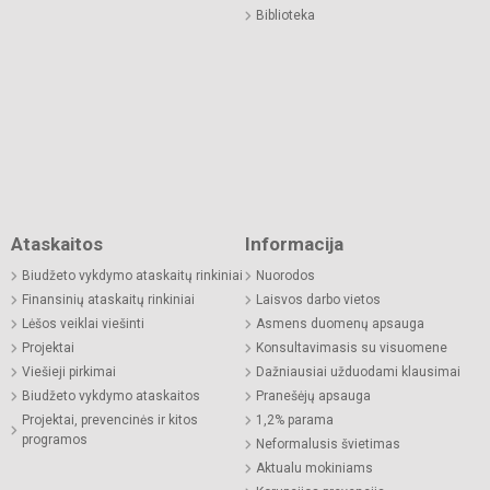
Biblioteka
Ataskaitos
Informacija
Biudžeto vykdymo ataskaitų rinkiniai
Nuorodos
Finansinių ataskaitų rinkiniai
Laisvos darbo vietos
Lėšos veiklai viešinti
Asmens duomenų apsauga
Projektai
Konsultavimasis su visuomene
Viešieji pirkimai
Dažniausiai užduodami klausimai
Biudžeto vykdymo ataskaitos
Pranešėjų apsauga
Projektai, prevencinės ir kitos
1,2% parama
programos
Neformalusis švietimas
Aktualu mokiniams