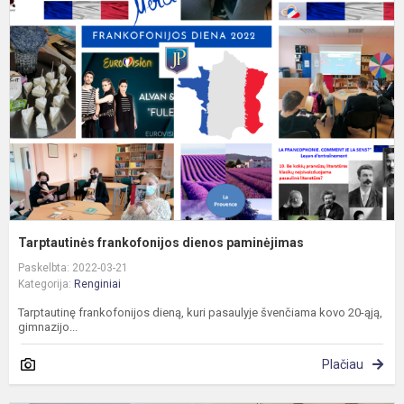
d
p
Tarptautinės frankofonijos dienos paminėjimas
Paskelbta: 2022-03-21
Kategorija:
Renginiai
Tarptautinę frankofonijos dieną, kuri pasaulyje švenčiama kovo 20-ąją,
gimnazijo...
Plačiau