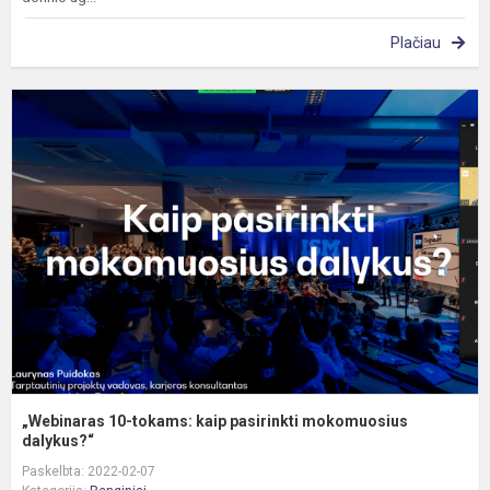
Plačiau
„
1
t
k
p
m
d
„Webinaras 10-tokams: kaip pasirinkti mokomuosius
dalykus?“
Paskelbta: 2022-02-07