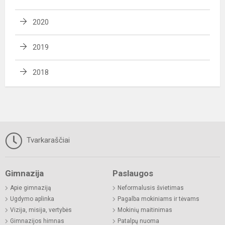
2020
2019
2018
Tvarkaraščiai
Gimnazija
Paslaugos
Apie gimnaziją
Neformalusis švietimas
Ugdymo aplinka
Pagalba mokiniams ir tėvams
Vizija, misija, vertybės
Mokinių maitinimas
Gimnazijos himnas
Patalpų nuoma