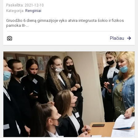
Paskelbta: 2021-12-10
Kategorija:
Renginiai
Gruodžio 6 dieną gimnazijoje vyko atvira integruota šokio ir fizikos
pamoka III-...
Plačiau
"
m
2