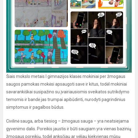
Šiais mokslo metais I gimnazijos klasės mokiniai per žmogaus
saugos pamokas mokėsi apsaugoti save ir kitus, todėl mokiniai
savarankiškai susipažino su įvairiausiomis sveikatos sutrikdymo
temomis ir bandė jas trumpai apibūdinti, nurodyti pagrindinius
simptomus ir pagalbos būdus.
Civilinė sauga, arba tiesiog – žmogaus sauga – yra neatsiejama
gyvenimo dalis. Poreikis jaustis ir būti saugiam yra vienas bazinių
žmogaus poreikių, todėl anksčiau ar vėliau kiekvienas mūsų