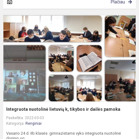
Plačiau
I
n
l
k,
t
ir
d
p
Integruota nuotolinė lietuvių k, tikybos ir dailės pamoka
Paskelbta: 2022-03-03
Kategorija:
Renginiai
Vasario 24 d. IIb klasės gimnazistams vyko integruota nuotolinė
dorinio ug...