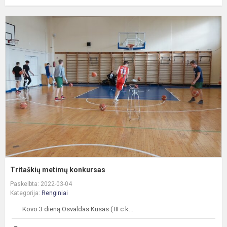
T
m
k
Tritaškių metimų konkursas
Paskelbta: 2022-03-04
Kategorija:
Renginiai
Kovo 3 dieną Osvaldas Kusas ( III c k...