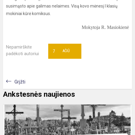
susimąsto apie galimas nelaimes. Visą kovo mėnesį I klasių
mokiniai kūrė komiksus.
Mokytoja R. Masiokienė
Nepamirškite
7
AČIŪ
padėkoti autoriui
Grįžti
Ankstesnės naujienos
A
i
p