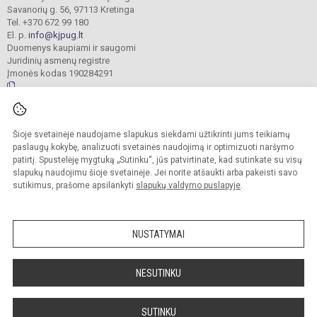
Savanorių g. 56, 97113 Kretinga
Tel. +370 672 99 180
El. p.
info@kjpug.lt
Duomenys kaupiami ir saugomi
Juridinių asmenų registre
Įmonės kodas 190284291
© 2021. Kretingos Jurgio Pabrėžos universitetinė gimnazija. Visos teisės
Šioje svetainėje naudojame slapukus siekdami užtikrinti jums teikiamų
saugomos.
Kopijuoti turinį be raštiško gimnazijos sutikimo griežtai draudžiama.
paslaugų kokybę, analizuoti svetainės naudojimą ir optimizuoti naršymo
patirtį. Spustelėję mygtuką „Sutinku“, jūs patvirtinate, kad sutinkate su visų
Versija neįgaliesiems
Slapukų valdymas
slapukų naudojimu šioje svetainėje. Jei norite atšaukti arba pakeisti savo
sutikimus, prašome apsilankyti
slapukų valdymo puslapyje
.
Sumanus būdas atnaujinti
mokyklos interneto
svetainę
NUSTATYMAI
NESUTINKU
SUTINKU