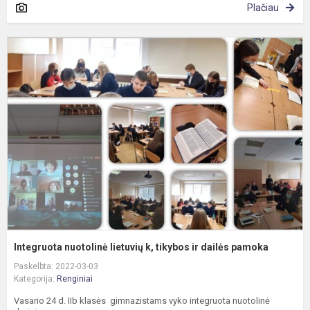
Plačiau
I
n
l
k,
t
ir
d
p
Integruota nuotolinė lietuvių k, tikybos ir dailės pamoka
Paskelbta: 2022-03-03
Kategorija:
Renginiai
Vasario 24 d. IIb klasės gimnazistams vyko integruota nuotolinė