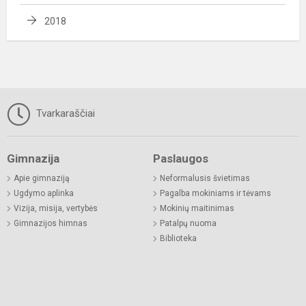
2018
Tvarkaraščiai
Gimnazija
Paslaugos
Apie gimnaziją
Neformalusis švietimas
Ugdymo aplinka
Pagalba mokiniams ir tėvams
Vizija, misija, vertybės
Mokinių maitinimas
Gimnazijos himnas
Patalpų nuoma
Biblioteka