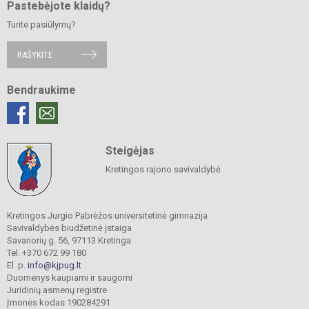
Pastebėjote klaidų?
Turite pasiūlymų?
RAŠYKITE
Bendraukime
Steigėjas
Kretingos rajono savivaldybė
Kretingos Jurgio Pabrėžos universitetinė gimnazija
Savivaldybės biudžetinė įstaiga
Savanorių g. 56, 97113 Kretinga
Tel. +370 672 99 180
El. p.
info@kjpug.lt
Duomenys kaupiami ir saugomi
Juridinių asmenų registre
Įmonės kodas 190284291