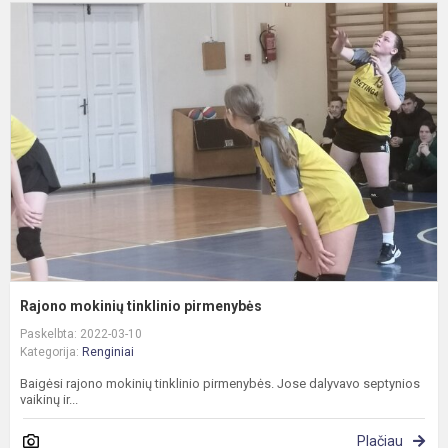
R
m
t
p
Rajono mokinių tinklinio pirmenybės
Paskelbta: 2022-03-10
Kategorija:
Renginiai
Baigėsi rajono mokinių tinklinio pirmenybės. Jose dalyvavo septynios
vaikinų ir...
Plačiau