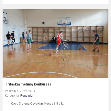
T
m
k
Tritaškių metimų konkursas
Paskelbta: 2022-03-04
Kategorija:
Renginiai
Kovo 3 dieną Osvaldas Kusas ( III c k...