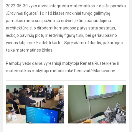
2022-05-30 vyko atvira integruota matematikos ir dailės pamoka
„Erdvinės figūros“. I c ir I d klasės mokiniai turėjo galimybę
pamokos metu susipažinti su erdvinių kūnų panaudojimu
architektūroje, o dirbdami komandose patys statė pastatus,
ieškojo paviršių plotų ir erdvinių figūrų tūrių bei geriau pažino
vienas kitą, mokėsi dirbti kartu. Spręsdami užduotis, pakartojo ir
taikė matematines žinias.
Pamoką vedė dailės vyresnioji mokytoja Renata Rusteikienė ir
matematikos mokytoja metodininkė Genovaitė Markuvienė.