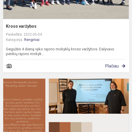
Kroso varžybos
Paskelbta: 2022-05-04
Kategorija:
Renginiai
Gegužės 4 dieną vyko rajono mokyklų kroso varžybos. Dalyvavo
penkių rajono mokyk...
Plačiau
A
i
l
k
b
ir
f