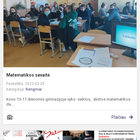
Matematikos savaitė
Paskelbta: 2022-03-29
Kategorija:
Renginiai
Kovo 15-17 dienomis gimnazijoje vyko veiklos, skirtos matematikos
da...
Plačiau
T