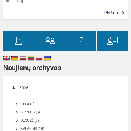
dorinio ug...
Plačiau
Naujienų archyvas
2026
LIEPA (1)
BIRŽELIS (5)
GEGUŽĖ (7)
BALANDIS (10)