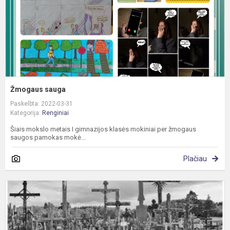
Žmogaus sauga
Paskelbta: 2022-03-31
Kategorija:
Renginiai
Šiais mokslo metais I gimnazijos klasės mokiniai per žmogaus
saugos pamokas mokė...
Plačiau
A
i
p