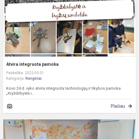
Atvira integruota pamoka
Paskelbta: 2022-03-31
Kategorija:
Renginiai
Kovo 24 d. vyko atvira integruota technologijų ir tikybos pamoka
„Kryždirbystė i...
Plačiau
M
s