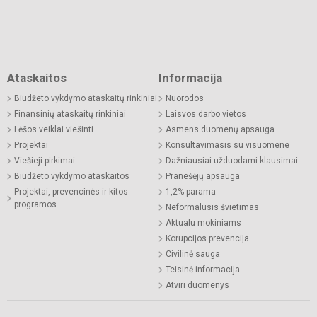
Ataskaitos
Informacija
Biudžeto vykdymo ataskaitų rinkiniai
Nuorodos
Finansinių ataskaitų rinkiniai
Laisvos darbo vietos
Lėšos veiklai viešinti
Asmens duomenų apsauga
Projektai
Konsultavimasis su visuomene
Viešieji pirkimai
Dažniausiai užduodami klausimai
Biudžeto vykdymo ataskaitos
Pranešėjų apsauga
Projektai, prevencinės ir kitos
1,2% parama
programos
Neformalusis švietimas
Aktualu mokiniams
Korupcijos prevencija
Civilinė sauga
Teisinė informacija
Atviri duomenys