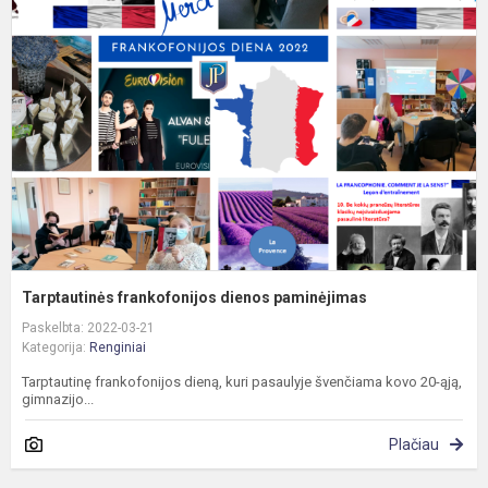
f
d
p
Tarptautinės frankofonijos dienos paminėjimas
Paskelbta: 2022-03-21
Kategorija:
Renginiai
Tarptautinę frankofonijos dieną, kuri pasaulyje švenčiama kovo 20-ąją,
gimnazijo...
Plačiau