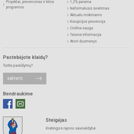
Projektai, prevencinės ir kitos
1,2% parama
programos
Neformalusis švietimas
Aktualu mokiniams
Korupcijos prevencija
Civilinė sauga
Teisinė informacija
Atviri duomenys
Pastebėjote klaidų?
Turite pasiūlymų?
RAŠYKITE
Bendraukime
Steigėjas
Kretingos rajono savivaldybė