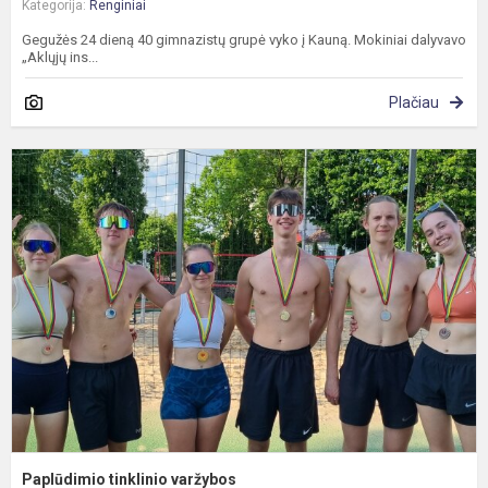
Kategorija:
Renginiai
Gegužės 24 dieną 40 gimnazistų grupė vyko į Kauną. Mokiniai dalyvavo
„Aklųjų ins...
Plačiau
P
t
v
Paplūdimio tinklinio varžybos