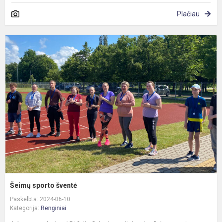
Plačiau
Š
s
š
Šeimų sporto šventė
Paskelbta: 2024-06-10
Kategorija:
Renginiai