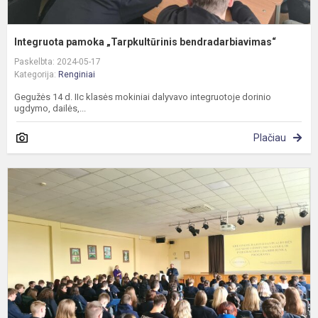
Integruota pamoka „Tarpkultūrinis bendradarbiavimas“
Paskelbta: 2024-05-17
Kategorija:
Renginiai
Gegužės 14 d. IIc klasės mokiniai dalyvavo integruotoje dorinio
ugdymo, dailės,...
Plačiau
V
d
m
„
v
P
s
k