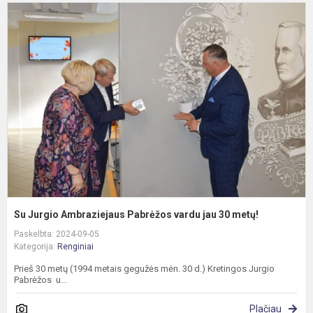
S
J
A
P
v
j
3
m
Su Jurgio Ambraziejaus Pabrėžos vardu jau 30 metų!
Paskelbta: 2024-09-05
Kategorija:
Renginiai
Prieš 30 metų (1994 metais gegužės mėn. 30 d.) Kretingos Jurgio
Pabrėžos u...
Plačiau