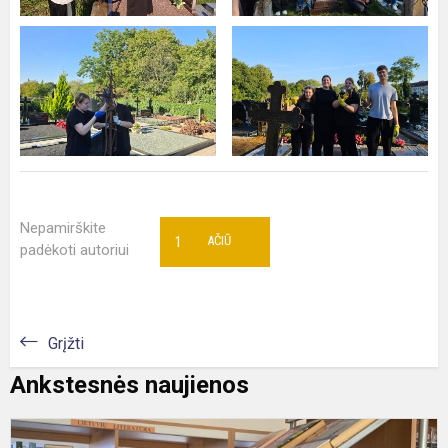
Nepamirškite
1
AČIŪ
padėkoti autoriui
Grįžti
Ankstesnės naujienos
P