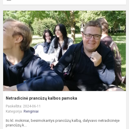
N
p
k
p
Netradicinė prancūzų kalbos pamoka
Paskelbta: 2024-06-11
Kategorija:
Renginiai
IIc kl. mokiniai, besimokantys prancūzų kalbą, dalyvavo netradicinėje
prancūzų k...