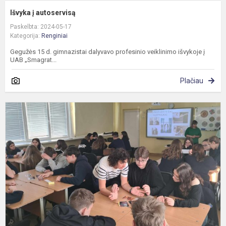
Išvyka į autoservisą
Paskelbta: 2024-05-17
Kategorija:
Renginiai
Gegužės 15 d. gimnazistai dalyvavo profesinio veiklinimo išvykoje į
UAB „Smagrat...
Plačiau
I
p
„
b