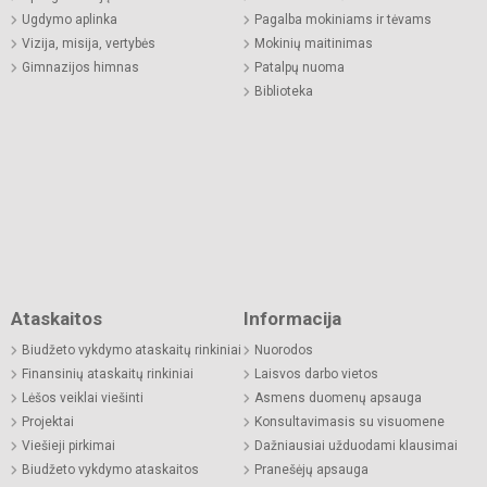
Ugdymo aplinka
Pagalba mokiniams ir tėvams
Vizija, misija, vertybės
Mokinių maitinimas
Gimnazijos himnas
Patalpų nuoma
Biblioteka
Ataskaitos
Informacija
Biudžeto vykdymo ataskaitų rinkiniai
Nuorodos
Finansinių ataskaitų rinkiniai
Laisvos darbo vietos
Lėšos veiklai viešinti
Asmens duomenų apsauga
Projektai
Konsultavimasis su visuomene
Viešieji pirkimai
Dažniausiai užduodami klausimai
Biudžeto vykdymo ataskaitos
Pranešėjų apsauga