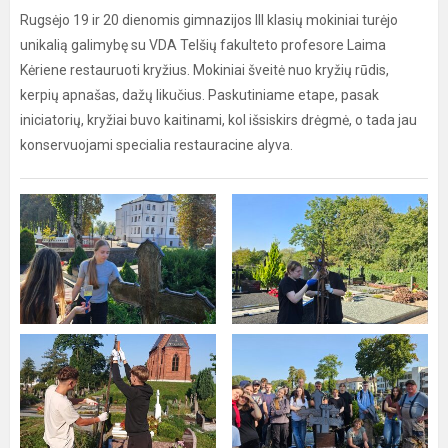
Rugsėjo 19 ir 20 dienomis gimnazijos III klasių mokiniai turėjo
unikalią galimybę su VDA Telšių fakulteto profesore Laima
Kėriene restauruoti kryžius. Mokiniai šveitė nuo kryžių rūdis,
kerpių apnašas, dažų likučius. Paskutiniame etape, pasak
iniciatorių, kryžiai buvo kaitinami, kol išsiskirs drėgmė, o tada jau
konservuojami specialia restauracine alyva.