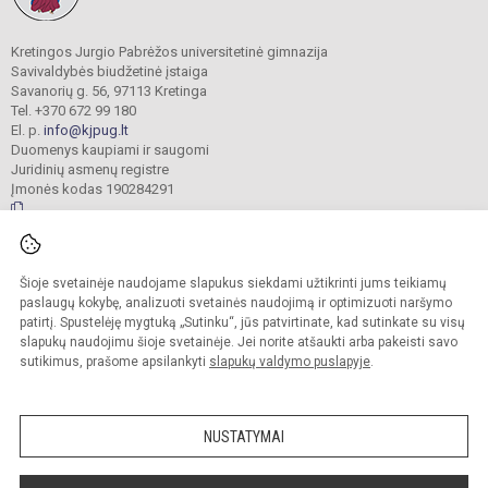
Kretingos Jurgio Pabrėžos universitetinė gimnazija
Savivaldybės biudžetinė įstaiga
Savanorių g. 56, 97113 Kretinga
Tel. +370 672 99 180
El. p.
info@kjpug.lt
Duomenys kaupiami ir saugomi
Juridinių asmenų registre
Įmonės kodas 190284291
© 2021. Kretingos Jurgio Pabrėžos universitetinė gimnazija. Visos teisės
Šioje svetainėje naudojame slapukus siekdami užtikrinti jums teikiamų
saugomos.
Kopijuoti turinį be raštiško gimnazijos sutikimo griežtai draudžiama.
paslaugų kokybę, analizuoti svetainės naudojimą ir optimizuoti naršymo
patirtį. Spustelėję mygtuką „Sutinku“, jūs patvirtinate, kad sutinkate su visų
Versija neįgaliesiems
Slapukų valdymas
slapukų naudojimu šioje svetainėje. Jei norite atšaukti arba pakeisti savo
sutikimus, prašome apsilankyti
slapukų valdymo puslapyje
.
Sumanus būdas atnaujinti
mokyklos interneto
svetainę
NUSTATYMAI