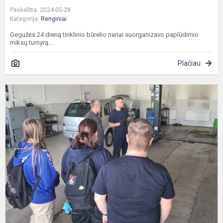
Paskelbta: 2024-05-28
Kategorija:
Renginiai
Gegužės 24 dieną tinklinio būrelio nariai suorganizavo paplūdimio
miksų turnyrą....
Plačiau
I
į
a