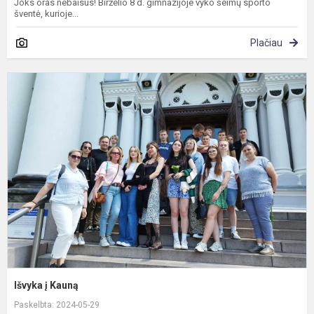
Joks oras nebaisus! Birželio 8 d. gimnazijoje vyko šeimų sporto
šventė, kurioje...
Plačiau
I
į
K
Išvyka į Kauną
Paskelbta: 2024-05-29