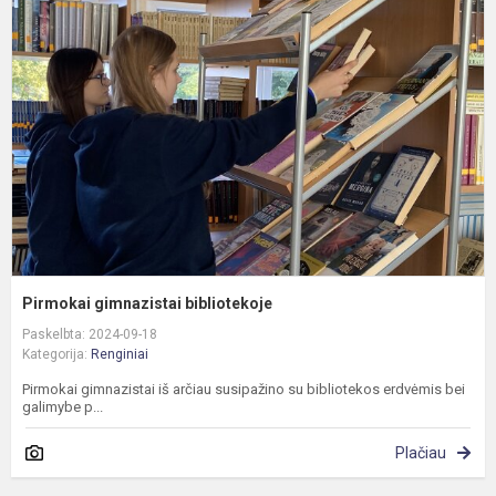
g
b
Pirmokai gimnazistai bibliotekoje
Paskelbta: 2024-09-18
Kategorija:
Renginiai
Pirmokai gimnazistai iš arčiau susipažino su bibliotekos erdvėmis bei
galimybe p...
Plačiau