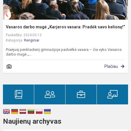
Vasaros darbo mugė „Karjeros vasara: Pradėk savo kelionę!“
Paskelbta: 2024-05-13
Kategorija:
Renginiai
Praėjusį penktadienį gimnazijoje padvelkė vasara – čia vyko Vasaros
darbo mugė „...
Plačiau
Naujienų archyvas