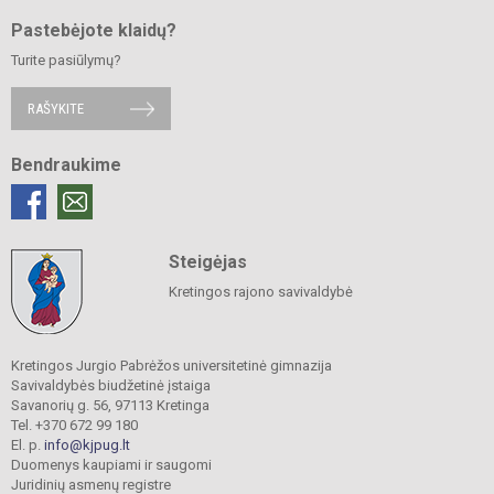
Pastebėjote klaidų?
Turite pasiūlymų?
RAŠYKITE
Bendraukime
Steigėjas
Kretingos rajono savivaldybė
Kretingos Jurgio Pabrėžos universitetinė gimnazija
Savivaldybės biudžetinė įstaiga
Savanorių g. 56, 97113 Kretinga
Tel. +370 672 99 180
El. p.
info@kjpug.lt
Duomenys kaupiami ir saugomi
Juridinių asmenų registre