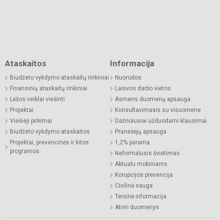
Ataskaitos
Informacija
Biudžeto vykdymo ataskaitų rinkiniai
Nuorodos
Finansinių ataskaitų rinkiniai
Laisvos darbo vietos
Lėšos veiklai viešinti
Asmens duomenų apsauga
Projektai
Konsultavimasis su visuomene
Viešieji pirkimai
Dažniausiai užduodami klausimai
Biudžeto vykdymo ataskaitos
Pranešėjų apsauga
Projektai, prevencinės ir kitos
1,2% parama
programos
Neformalusis švietimas
Aktualu mokiniams
Korupcijos prevencija
Civilinė sauga
Teisinė informacija
Atviri duomenys