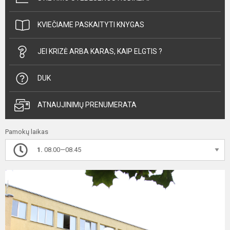
KVIEČIAME PASKAITYTI KNYGAS
JEI KRIZĖ ARBA KARAS, KAIP ELGTIS ?
DUK
ATNAUJINIMŲ PRENUMERATA
Pamokų laikas
1.
08.00—08.45