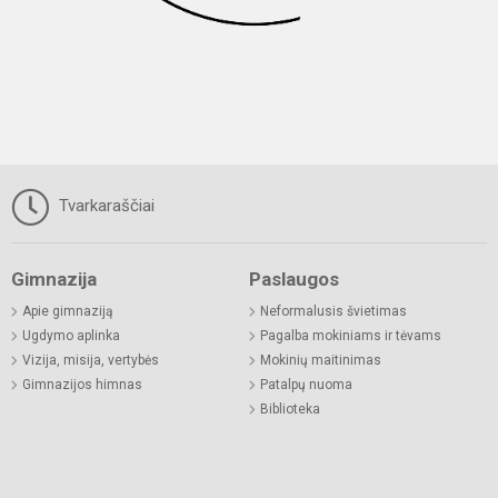
Tvarkaraščiai
Gimnazija
Paslaugos
Apie gimnaziją
Neformalusis švietimas
Ugdymo aplinka
Pagalba mokiniams ir tėvams
Vizija, misija, vertybės
Mokinių maitinimas
Gimnazijos himnas
Patalpų nuoma
Biblioteka