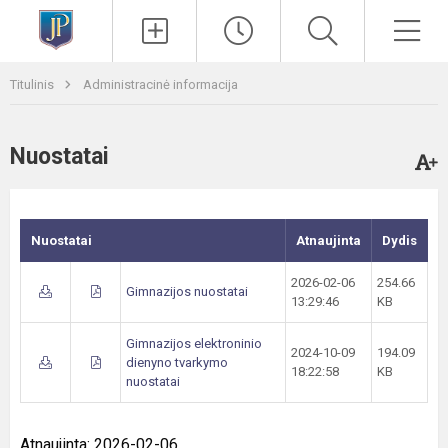
Paieška
Men
Titulinis
Administracinė informacija
Nuostatai
Nuostatai
Atnaujinta
Dydis
2026-02-06
254.66
Gimnazijos nuostatai
13:29:46
KB
Gimnazijos elektroninio
2024-10-09
194.09
dienyno tvarkymo
18:22:58
KB
nuostatai
Atnaujinta: 2026-02-06