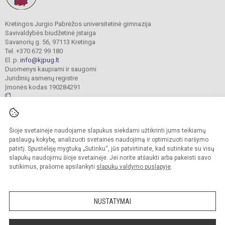
Kretingos Jurgio Pabrėžos universitetinė gimnazija
Savivaldybės biudžetinė įstaiga
Savanorių g. 56, 97113 Kretinga
Tel. +370 672 99 180
El. p.
info@kjpug.lt
Duomenys kaupiami ir saugomi
Juridinių asmenų registre
Įmonės kodas 190284291
© 2021. Kretingos Jurgio Pabrėžos universitetinė gimnazija. Visos teisės
Šioje svetainėje naudojame slapukus siekdami užtikrinti jums teikiamų
saugomos.
Kopijuoti turinį be raštiško gimnazijos sutikimo griežtai draudžiama.
paslaugų kokybę, analizuoti svetainės naudojimą ir optimizuoti naršymo
patirtį. Spustelėję mygtuką „Sutinku“, jūs patvirtinate, kad sutinkate su visų
Versija neįgaliesiems
Slapukų valdymas
slapukų naudojimu šioje svetainėje. Jei norite atšaukti arba pakeisti savo
sutikimus, prašome apsilankyti
slapukų valdymo puslapyje
.
Sumanus būdas atnaujinti
mokyklos interneto
svetainę
NUSTATYMAI