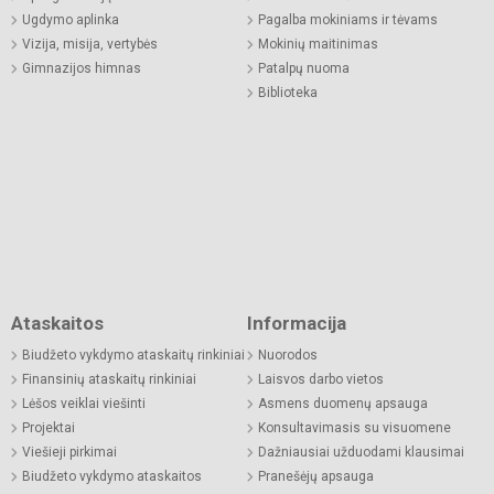
Ugdymo aplinka
Pagalba mokiniams ir tėvams
Vizija, misija, vertybės
Mokinių maitinimas
Gimnazijos himnas
Patalpų nuoma
Biblioteka
Ataskaitos
Informacija
Biudžeto vykdymo ataskaitų rinkiniai
Nuorodos
Finansinių ataskaitų rinkiniai
Laisvos darbo vietos
Lėšos veiklai viešinti
Asmens duomenų apsauga
Projektai
Konsultavimasis su visuomene
Viešieji pirkimai
Dažniausiai užduodami klausimai
Biudžeto vykdymo ataskaitos
Pranešėjų apsauga