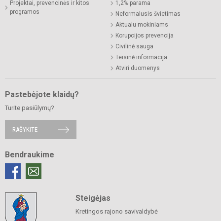
Projektai, prevencinės ir kitos
1,2% parama
programos
Neformalusis švietimas
Aktualu mokiniams
Korupcijos prevencija
Civilinė sauga
Teisinė informacija
Atviri duomenys
Pastebėjote klaidų?
Turite pasiūlymų?
RAŠYKITE
Bendraukime
Steigėjas
Kretingos rajono savivaldybė