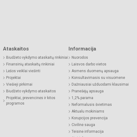
Ataskaitos
Informacija
Biudžeto vykdymo ataskaitų rinkiniai
Nuorodos
Finansinių ataskaitų rinkiniai
Laisvos darbo vietos
Lėšos veiklai viešinti
Asmens duomenų apsauga
Projektai
Konsultavimasis su visuomene
Viešieji pirkimai
Dažniausiai užduodami klausimai
Biudžeto vykdymo ataskaitos
Pranešėjų apsauga
Projektai, prevencinės ir kitos
1,2% parama
programos
Neformalusis švietimas
Aktualu mokiniams
Korupcijos prevencija
Civilinė sauga
Teisinė informacija