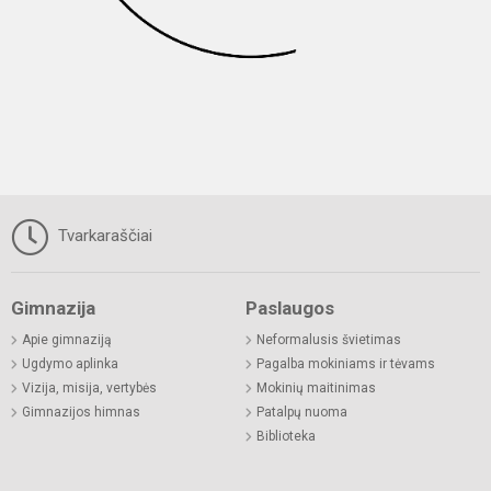
Tvarkaraščiai
Gimnazija
Paslaugos
Apie gimnaziją
Neformalusis švietimas
Ugdymo aplinka
Pagalba mokiniams ir tėvams
Vizija, misija, vertybės
Mokinių maitinimas
Gimnazijos himnas
Patalpų nuoma
Biblioteka