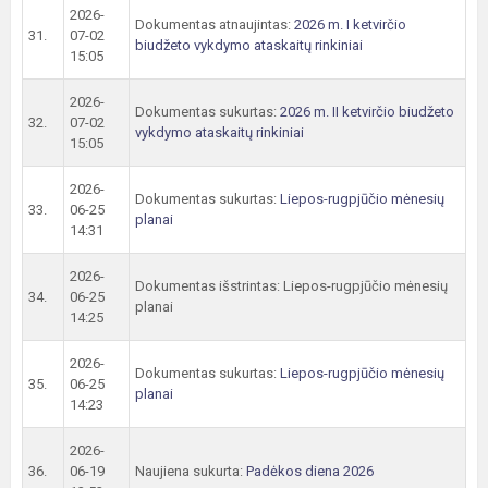
2026-
Dokumentas atnaujintas:
2026 m. I ketvirčio
31.
07-02
biudžeto vykdymo ataskaitų rinkiniai
15:05
2026-
Dokumentas sukurtas:
2026 m. II ketvirčio biudžeto
32.
07-02
vykdymo ataskaitų rinkiniai
15:05
2026-
Dokumentas sukurtas:
Liepos-rugpjūčio mėnesių
33.
06-25
planai
14:31
2026-
Dokumentas išstrintas: Liepos-rugpjūčio mėnesių
34.
06-25
planai
14:25
2026-
Dokumentas sukurtas:
Liepos-rugpjūčio mėnesių
35.
06-25
planai
14:23
2026-
36.
06-19
Naujiena sukurta:
Padėkos diena 2026