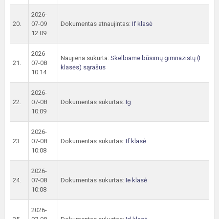
2026-
20.
07-09
Dokumentas atnaujintas:
If klasė
12:09
2026-
Naujiena sukurta:
Skelbiame būsimų gimnazistų (I
21.
07-08
klasės) sąrašus
10:14
2026-
22.
07-08
Dokumentas sukurtas:
Ig
10:09
2026-
23.
07-08
Dokumentas sukurtas:
If klasė
10:08
2026-
24.
07-08
Dokumentas sukurtas:
Ie klasė
10:08
2026-