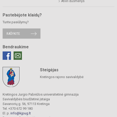
Atviri duomenys
Pastebėjote klaidų?
Turite pasiūlymų?
RAŠYKITE
Bendraukime
Steigėjas
Kretingos rajono savivaldybė
Kretingos Jurgio Pabrėžos universitetinė gimnazija
Savivaldybės biudžetinė įstaiga
Savanorių g. 56, 97113 Kretinga
Tel. +370 672 99 180
El. p.
info@kjpug.lt