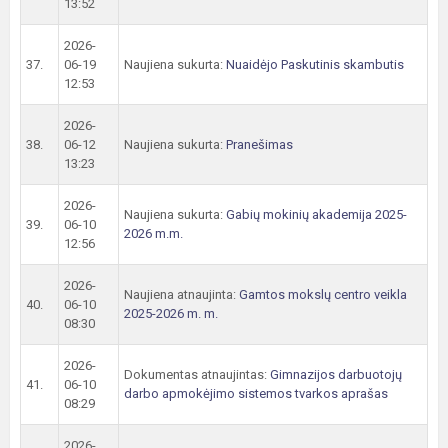
13:52
2026-
37.
06-19
Naujiena sukurta:
Nuaidėjo Paskutinis skambutis
12:53
2026-
38.
06-12
Naujiena sukurta:
Pranešimas
13:23
2026-
Naujiena sukurta:
Gabių mokinių akademija 2025-
39.
06-10
2026 m.m.
12:56
2026-
Naujiena atnaujinta:
Gamtos mokslų centro veikla
40.
06-10
2025-2026 m. m.
08:30
2026-
Dokumentas atnaujintas:
Gimnazijos darbuotojų
41.
06-10
darbo apmokėjimo sistemos tvarkos aprašas
08:29
2026-