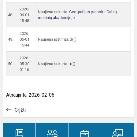
2026-
Naujiena sukurta:
Geografijos pamoka Gabių
48.
06-01
mokinių akademijoje
15:48
2026-
49.
06-01
Naujiena išstrinta: :((((
15:44
2026-
50.
05-30
Naujiena sukurta:
:((((
01:16
Atnaujinta: 2026-02-06
Grįžti