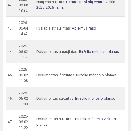
Naujiena sukurta:
Gamtos mokslų centro veikla
42.
06-08
2025-2026 m. m.
13:32
2026-
43.
06-04
Puslapis atnaujintas:
Apie mus rašo
14:42
2026-
44.
06-02
Dokumentas atnaujintas:
Birželio mėnesio planas
11:14
2026-
45.
06-02
Dokumentas išstrintas: Birželio mėnesio planas
11:08
2026-
46.
06-02
Dokumentas sukurtas:
Birželio mėnesio planas
11:08
2026-
Dokumentas sukurtas:
Birželio mėnesio veiklos
47.
06-02
planas
11:05