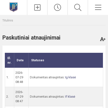
Paieška
Men
Titulinis
Paskutiniai atnaujinimai
El.
Data
Statusas
nr.
2026-
1.
07-29
Dokumentas atnaujintas:
Ig klasė
08:48
2026-
2.
07-29
Dokumentas atnaujintas:
If klasė
08:47