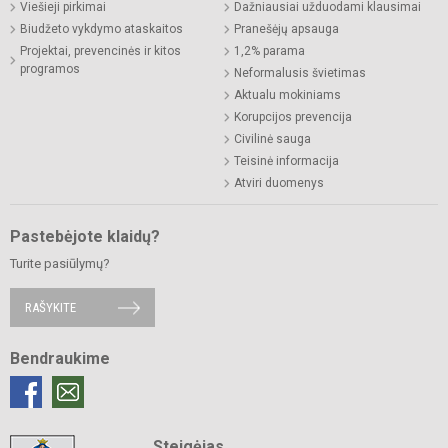
Viešieji pirkimai
Dažniausiai užduodami klausimai
Biudžeto vykdymo ataskaitos
Pranešėjų apsauga
Projektai, prevencinės ir kitos
1,2% parama
programos
Neformalusis švietimas
Aktualu mokiniams
Korupcijos prevencija
Civilinė sauga
Teisinė informacija
Atviri duomenys
Pastebėjote klaidų?
Turite pasiūlymų?
RAŠYKITE
Bendraukime
Steigėjas