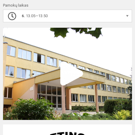
Pamokų laikas
6.
13.05—13.50