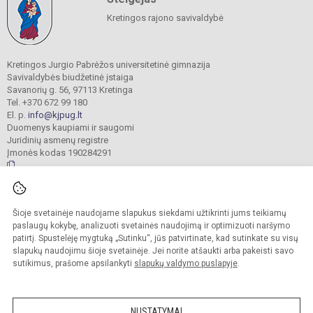
Kretingos rajono savivaldybė
Kretingos Jurgio Pabrėžos universitetinė gimnazija
Savivaldybės biudžetinė įstaiga
Savanorių g. 56, 97113 Kretinga
Tel. +370 672 99 180
El. p.
info@kjpug.lt
Duomenys kaupiami ir saugomi
Juridinių asmenų registre
Įmonės kodas 190284291
© 2021. Kretingos Jurgio Pabrėžos universitetinė gimnazija. Visos teisės
Šioje svetainėje naudojame slapukus siekdami užtikrinti jums teikiamų
saugomos.
Kopijuoti turinį be raštiško gimnazijos sutikimo griežtai draudžiama.
paslaugų kokybę, analizuoti svetainės naudojimą ir optimizuoti naršymo
patirtį. Spustelėję mygtuką „Sutinku“, jūs patvirtinate, kad sutinkate su visų
Versija neįgaliesiems
Slapukų valdymas
slapukų naudojimu šioje svetainėje. Jei norite atšaukti arba pakeisti savo
sutikimus, prašome apsilankyti
slapukų valdymo puslapyje
.
Sumanus būdas atnaujinti
mokyklos interneto
svetainę
NUSTATYMAI