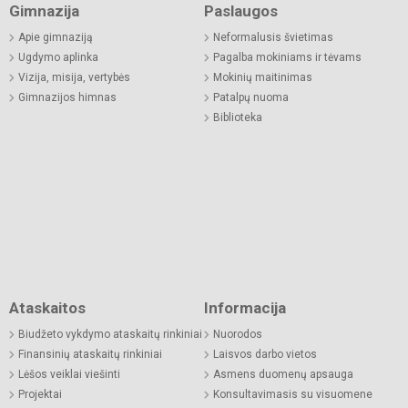
Gimnazija
Paslaugos
Apie gimnaziją
Neformalusis švietimas
Ugdymo aplinka
Pagalba mokiniams ir tėvams
Vizija, misija, vertybės
Mokinių maitinimas
Gimnazijos himnas
Patalpų nuoma
Biblioteka
Ataskaitos
Informacija
Biudžeto vykdymo ataskaitų rinkiniai
Nuorodos
Finansinių ataskaitų rinkiniai
Laisvos darbo vietos
Lėšos veiklai viešinti
Asmens duomenų apsauga
Projektai
Konsultavimasis su visuomene