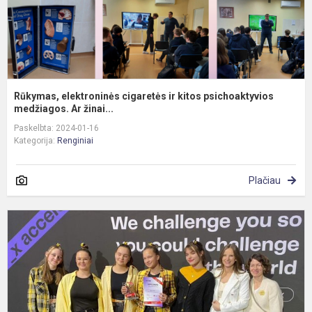
Rūkymas, elektroninės cigaretės ir kitos psichoaktyvios
medžiagos. Ar žinai...
Paskelbta: 2024-01-16
Kategorija:
Renginiai
Plačiau
M
m
b
(
„
C