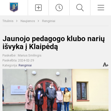
Paieška
Men
Titulinis
Naujienos
Renginiai
Jaunojo pedagogo klubo narių
išvyka į Klaipėdą
Paskelbė : Marius Smilingis
Paskelbta: 2024-02-29
Kategorija:
Renginiai