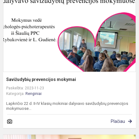
m
Savižudybių prevencijos mokymai
Paskelbta: 2023-11-23
Kategorija:
Renginiai
Lapkričio 22 d. II-IV klasių mokiniai dalyvavo savižudybių prevencijos
mokymuose...
Plačiau
B