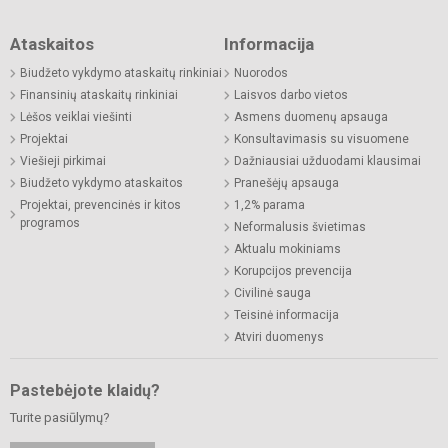
Ataskaitos
Informacija
Biudžeto vykdymo ataskaitų rinkiniai
Nuorodos
Finansinių ataskaitų rinkiniai
Laisvos darbo vietos
Lėšos veiklai viešinti
Asmens duomenų apsauga
Projektai
Konsultavimasis su visuomene
Viešieji pirkimai
Dažniausiai užduodami klausimai
Biudžeto vykdymo ataskaitos
Pranešėjų apsauga
Projektai, prevencinės ir kitos
1,2% parama
programos
Neformalusis švietimas
Aktualu mokiniams
Korupcijos prevencija
Civilinė sauga
Teisinė informacija
Atviri duomenys
Pastebėjote klaidų?
Turite pasiūlymų?