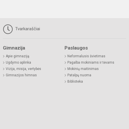
Tvarkaraščiai
Gimnazija
Paslaugos
Apie gimnaziją
Neformalusis švietimas
Ugdymo aplinka
Pagalba mokiniams ir tėvams
Vizija, misija, vertybės
Mokinių maitinimas
Gimnazijos himnas
Patalpų nuoma
Biblioteka