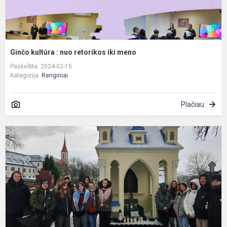
Ginčo kultūra : nuo retorikos iki meno
Paskelbta: 2024-02-15
Kategorija:
Renginiai
Plačiau
J
P
g
m
p