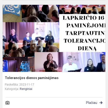
T
d
p
Tolerancijos dienos paminėjimas
Paskelbta: 2023-11-17
Kategorija:
Renginiai
Plačiau