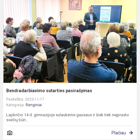
s
p
Bendradarbiavimo sutarties pasirašymas
Paskelbta: 2023-11-17
Kategorija:
Renginiai
Lapkričio 14 d. gimnazijoje sulaukėme gausaus ir šiek tiek neįprasto
svečių būri...
Plačiau