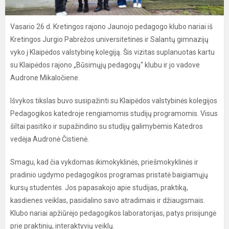
Vasario 26 d. Kretingos rajono Jaunojo pedagogo klubo nariai iš
Kretingos Jurgio Pabrėžos universitetinės ir Salantų gimnazijų
vyko į Klaipėdos valstybinę kolegiją. Šis vizitas suplanuotas kartu
su Klaipėdos rajono „Būsimųjų pedagogų“ klubu ir jo vadove
Audrone Mikaločiene.
Išvykos tikslas buvo susipažinti su Klaipėdos valstybinės kolegijos
Pedagogikos katedroje rengiamomis studijų programomis. Visus
šiltai pasitiko ir supažindino su studijų galimybėmis Katedros
vedėja Audronė Čistienė.
Smagu, kad čia vykdomas ikimokyklinės, priešmokyklinės ir
pradinio ugdymo pedagogikos programas pristatė baigiamųjų
kursų studentės. Jos papasakojo apie studijas, praktiką,
kasdienes veiklas, pasidalino savo atradimais ir džiaugsmais.
Klubo nariai apžiūrėjo pedagogikos laboratorijas, patys prisijungė
prie praktinių, interaktyvių veiklų.