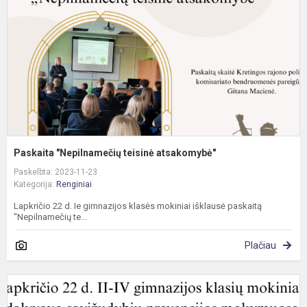
a
Paskaita "Nepilnamečių teisinė atsakomybė"
Paskelbta: 2023-11-23
Kategorija:
Renginiai
Lapkričio 22 d. Ie gimnazijos klasės mokiniai išklausė paskaitą
"Nepilnamečių te...
Plačiau
S
p