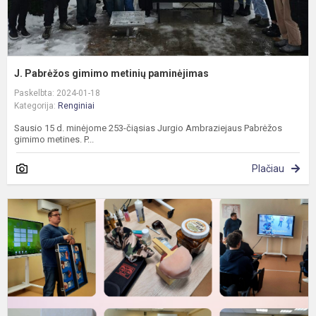
J. Pabrėžos gimimo metinių paminėjimas
Paskelbta: 2024-01-18
Kategorija:
Renginiai
Sausio 15 d. minėjome 253-čiąsias Jurgio Ambraziejaus Pabrėžos
gimimo metines. P...
Plačiau
R
e
c
ir
k
p
m