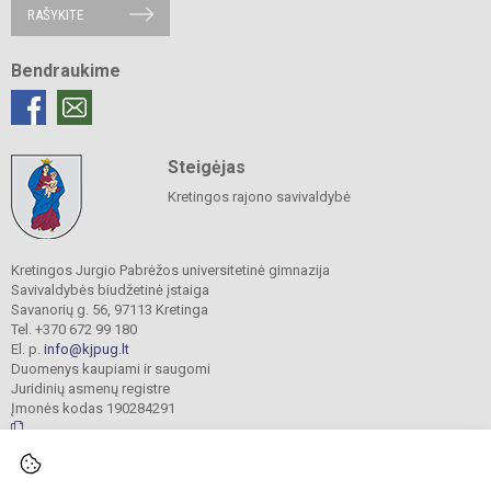
RAŠYKITE
Bendraukime
Steigėjas
Kretingos rajono savivaldybė
Kretingos Jurgio Pabrėžos universitetinė gimnazija
Savivaldybės biudžetinė įstaiga
Savanorių g. 56, 97113 Kretinga
Tel. +370 672 99 180
El. p.
info@kjpug.lt
Duomenys kaupiami ir saugomi
Juridinių asmenų registre
Įmonės kodas 190284291
© 2021. Kretingos Jurgio Pabrėžos universitetinė gimnazija. Visos teisės