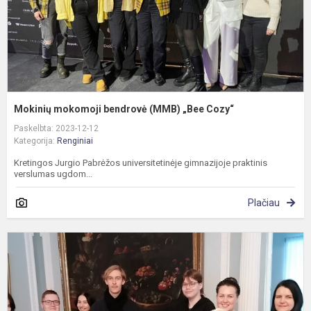
Mokinių mokomoji bendrovė (MMB) „Bee Cozy“
Paskelbta: 2023-12-12
Kategorija:
Renginiai
Kretingos Jurgio Pabrėžos universitetinėje gimnazijoje praktinis
verslumas ugdom...
Plačiau
N
p
k
p
K