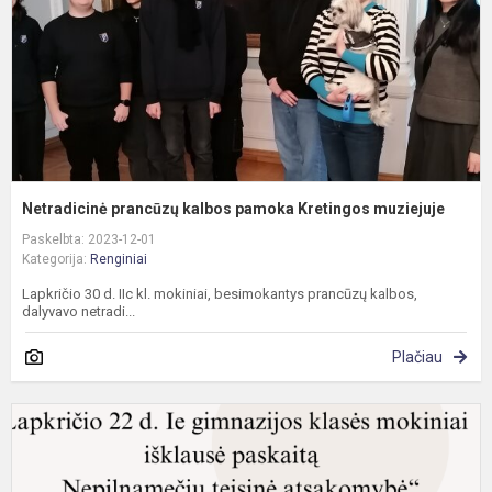
m
Netradicinė prancūzų kalbos pamoka Kretingos muziejuje
Paskelbta: 2023-12-01
Kategorija:
Renginiai
Lapkričio 30 d. IIc kl. mokiniai, besimokantys prancūzų kalbos,
dalyvavo netradi...
Plačiau
P
"
t