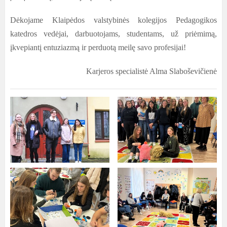
Dėkojame Klaipėdos valstybinės kolegijos Pedagogikos
katedros vedėjai, darbuotojams, studentams, už priėmimą,
įkvepiantį entuziazmą ir perduotą meilę savo profesijai
!
Karjeros specialist
ė Alma Slaboševičienė