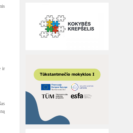
mis
 ir
šas
aną