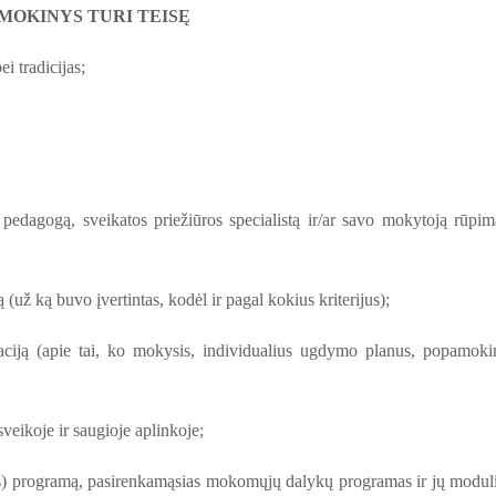
. MOKINYS TURI TEISĘ
i tradicijas;
nį pedagogą, sveikatos priežiūros specialistą ir/ar savo mokytoją rūpim
(už ką buvo įvertintas, kodėl ir pagal kokius kriterijus);
aciją (apie tai, ko mokysis, individualius ugdymo planus, popamoki
veikoje ir saugioje aplinkoje;
kos) programą, pasirenkamąsias mokomųjų dalykų programas ir jų modul