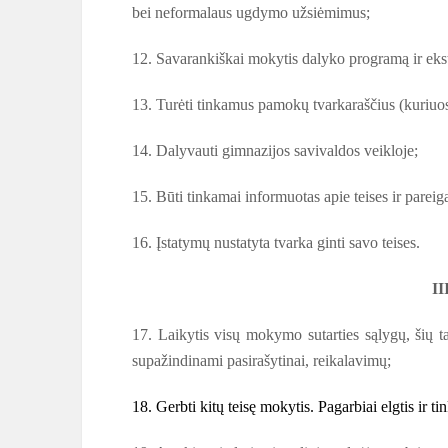
bei neformalaus ugdymo užsiėmimus;
12. Savarankiškai mokytis dalyko programą ir ekst
13. Turėti tinkamus pamokų tvarkaraščius (kuriuo
14. Dalyvauti gimnazijos savivaldos veikloje;
15. Būti tinkamai informuotas apie teises ir pareig
16. Įstatymų nustatyta tvarka ginti savo teises.
I
17. Laikytis visų mokymo sutarties sąlygų, šių t
supažindinami pasirašytinai, reikalavimų;
18. Gerbti kitų teisę mokytis. Pagarbiai elgtis ir