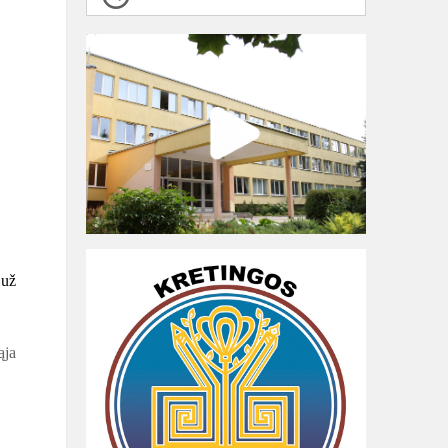
 už
ąja