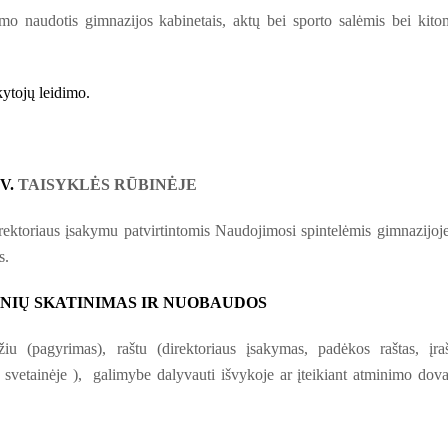
mo naudotis gimnazijos kabinetais, aktų bei sporto salėmis bei kito
kytojų leidimo.
V.
TAISYKLĖS RŪBINĖJE
ektoriaus įsakymu patvirtintomis Naudojimosi spintelėmis gimnazijoje
s.
INIŲ SKATINIMAS IR NUOBAUDOS
žiu (pagyrimas), raštu (direktoriaus įsakymas, padėkos raštas, įra
 svetainėje ), galimybe dalyvauti išvykoje ar įteikiant atminimo dov