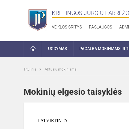
KRETINGOS JURGIO PABRĖŽO
VEIKLOS SRITYS
PASLAUGOS
ADMI
PRADŽIA
UGDYMAS
PAGALBA MOKINIAMS IR 
Titulinis
Aktualu mokiniams
Mokinių elgesio taisyklė
PATVIRTINTA