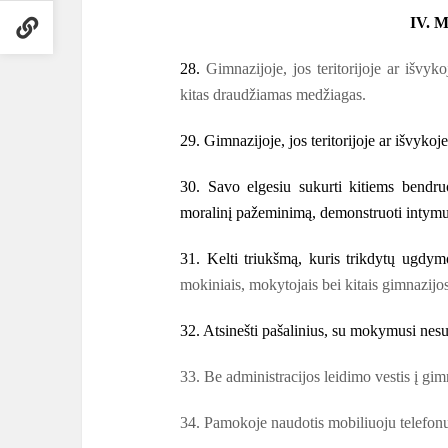
IV.
28.
Gimnazijoje, jos teritorijoje ar išvykoj
kitas draudžiamas medžiagas.
29. Gimnazijoje, jos teritorijoje ar išvykoj
30. Savo elgesiu sukurti kitiems bendruo
moralinį pažeminimą, demonstruoti intym
31. Kelti triukšmą, kuris trikdytų ugdy
mokiniais, mokytojais bei kitais gimnazijos
32. Atsinešti pašalinius, su mokymusi nesu
33. Be administracijos leidimo vestis į gim
34. Pamokoje naudotis mobiliuoju telefonu