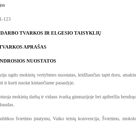
jos
V1-123
 DARBO TVARKOS IR ELGESIO TAISYKLIŲ
TVARKOS APRAŠAS
BENDROSIOS NUOSTATOS
zija ugdo mokinių vertybines nuostatas, leidžiančias tapti doru, atsaki
 ir kurti nuolat kintančiame pasaulyje.
uoja mokinių darbą ir vidaus tvarką gimnazijoje bei apibrėžia bendrąs
obaudas.
blikos švietimo įstatymu, Vaiko teisių konvencija, Švietimo, mokslo