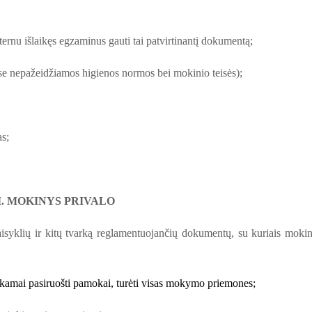
ernu išlaikęs egzaminus gauti tai patvirtinantį dokumentą;
se nepažeidžiamos higienos normos bei mokinio teisės);
as;
II. MOKINYS PRIVALO
aisyklių ir kitų tvarką reglamentuojančių dokumentų, su kuriais mokin
 tinkamai pasiruošti pamokai, turėti visas mokymo priemones;