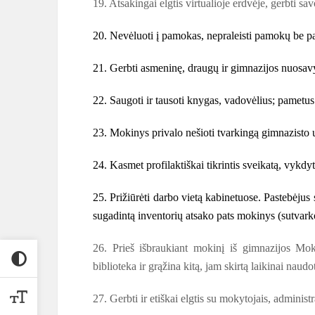
19. Atsakingai elgtis virtualioje erdvėje, gerbti savo
20. Nevėluoti į pamokas, nepraleisti pamokų be pa
21. Gerbti asmeninę, draugų ir gimnazijos nuosavyb
22. Saugoti ir tausoti knygas, vadovėlius; pametus
23. Mokinys privalo nešioti tvarkingą gimnazisto 
24. Kasmet profilaktiškai tikrintis sveikatą, vykdyt
25. Prižiūrėti darbo vietą kabinetuose. Pastebėjus 
sugadintą inventorių atsako pats mokinys (sutvarko
26. Prieš išbraukiant mokinį iš gimnazijos Mokin
biblioteka ir grąžina kitą, jam skirtą laikinai naudo
27. Gerbti ir etiškai elgtis su mokytojais, administr