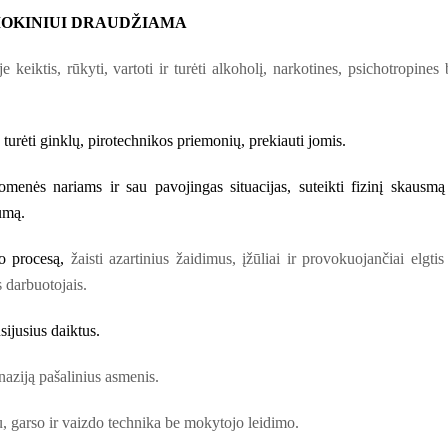
 MOKINIUI DRAUDŽIAMA
e keiktis, rūkyti, vartoti ir turėti alkoholį, narkotines, psichotropines 
e turėti ginklų, pirotechnikos priemonių, prekiauti jomis.
menės nariams ir sau pavojingas situacijas, suteikti fizinį skausmą
umą.
mo procesą,
žaisti azartinius žaidimus, įžūliai ir provokuojančiai elgtis
 darbuotojais.
sijusius daiktus.
naziją pašalinius asmenis.
, garso ir vaizdo technika be mokytojo leidimo.