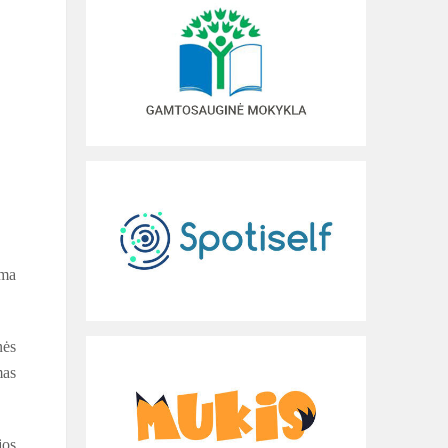
ama
nės
mas
jos