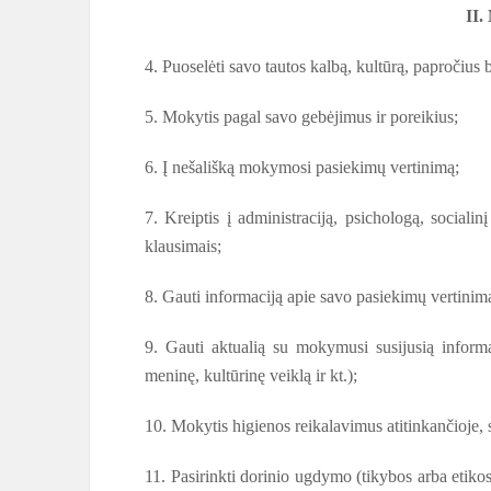
II
4. Puoselėti savo tautos kalbą, kultūrą, papročius be
5. Mokytis pagal savo gebėjimus ir poreikius;
6. Į nešališką mokymosi pasiekimų vertinimą;
7. Kreiptis į administraciją, psichologą, sociali
klausimais;
8. Gauti informaciją apie savo pasiekimų vertinimą 
9. Gauti aktualią su mokymusi susijusią inform
meninę, kultūrinę veiklą ir kt.);
10. Mokytis higienos reikalavimus atitinkančioje, s
11. Pasirinkti dorinio ugdymo (tikybos arba eti