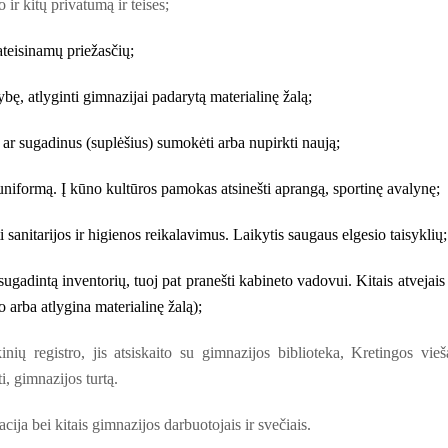
 ir kitų privatumą ir teises;
teisinamų priežasčių;
ę, atlyginti gimnazijai padarytą materialinę žalą;
 ar sugadinus (suplėšius) sumokėti arba nupirkti naują;
uniformą. Į kūno kultūros pamokas atsinešti aprangą, sportinę avalynę;
i sanitarijos ir higienos reikalavimus. Laikytis saugaus elgesio taisyklių;
sugadintą inventorių, tuoj pat pranešti kabineto vadovui. Kitais atvejais
 arba atlygina materialinę žalą);
ių registro, jis atsiskaito su gimnazijos biblioteka, Kretingos vieš
ti, gimnazijos turtą.
acija bei kitais gimnazijos darbuotojais ir svečiais.