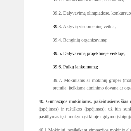
39.2. Dalyvavimą olimpiadose, konkursuos
39
.3. Aktyvią visuomeninę veiklą;
39.4. Renginių organizavimą;
39.5. Dalyvavimą projektinėje veikloje;
39.6. Puikų lankomumą;
39.7. Mokiniams ar mokinių grupei (moksl
premija, įteikiama atminimo dovana ar or
40. Gimnazijos
mokiniams, pažeidusiems šias e
(įspėjimas) ir raštiškos (įspėjimas); už itin s
pasiūlymas tęsti mokymąsi kitoje ugdymo įstaigoj
40.1 Mokiniui, nesilaikant gimnazijos mokinio elge