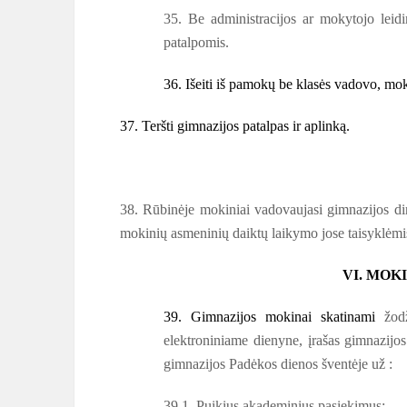
35. Be administracijos ar mokytojo leidi
patalpomis.
36. Išeiti iš pamokų be klasės vadovo, mo
37. Teršti gimnazijos patalpas ir aplinką.
38. Rūbinėje mokiniai vadovaujasi gimnazijos dir
mokinių asmeninių daiktų laikymo jose taisyklėmi
VI. MOK
39. Gimnazijos mokinai skatinami
žod
elektroniniame dienyne, įrašas gimnazijos
gimnazijos Padėkos dienos šventėje už :
39.1. Puikius akademinius pasiekimus;