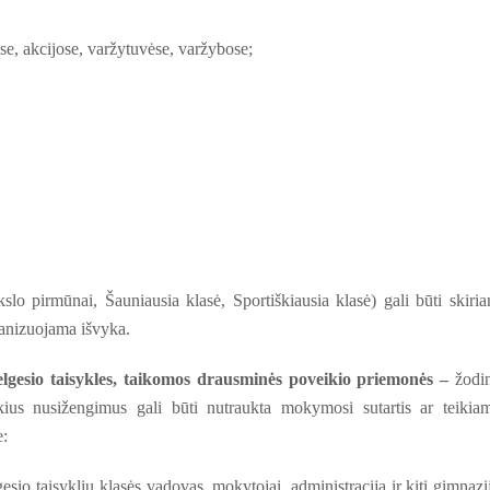
e, akcijose, varžytuvėse, varžybose;
o pirmūnai, Šauniausia klasė, Sportiškiausia klasė) gali būti skiri
ganizuojama išvyka.
lgesio taisykles, taikomos drausminės poveikio priemonės –
žodi
unkius nusižengimus gali būti nutraukta mokymosi sutartis ar teikia
e:
sio taisyklių klasės vadovas, mokytojai, administracija ir kiti gimnazi