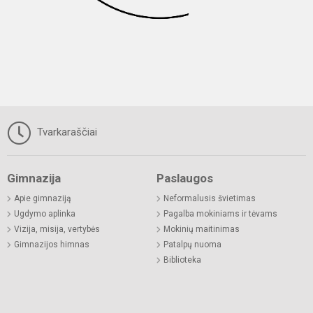
Tvarkaraščiai
Gimnazija
Paslaugos
Apie gimnaziją
Neformalusis švietimas
Ugdymo aplinka
Pagalba mokiniams ir tėvams
Vizija, misija, vertybės
Mokinių maitinimas
Gimnazijos himnas
Patalpų nuoma
Biblioteka