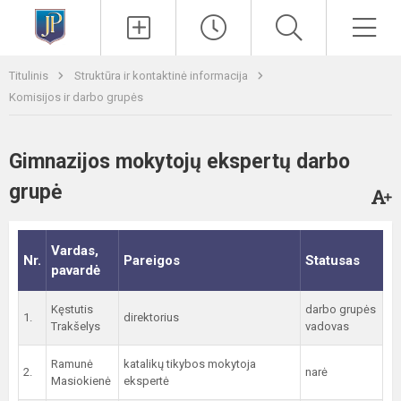
Paieška
Men
Titulinis
Struktūra ir kontaktinė informacija
Komisijos ir darbo grupės
Gimnazijos mokytojų ekspertų darbo
grupė
Vardas,
Nr.
Pareigos
Statusas
pavardė
Kęstutis
darbo grupės
1.
direktorius
Trakšelys
vadovas
Ramunė
katalikų tikybos mokytoja
2.
narė
Masiokienė
ekspertė