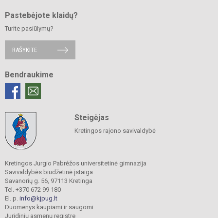
Pastebėjote klaidų?
Turite pasiūlymų?
RAŠYKITE
Bendraukime
Steigėjas
Kretingos rajono savivaldybė
Kretingos Jurgio Pabrėžos universitetinė gimnazija
Savivaldybės biudžetinė įstaiga
Savanorių g. 56, 97113 Kretinga
Tel. +370 672 99 180
El. p.
info@kjpug.lt
Duomenys kaupiami ir saugomi
Juridinių asmenų registre