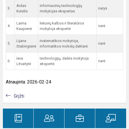
Aidas
informacinių technologijų
3.
narys
Kutelis
mokytojas ekspertas
Laima
lietuvių kalbos ir literatūros
4.
narė
Kaupienė
mokytoja ekspertė
Lijana
matematikos mokytoja,
5.
narė
Stabingienė
informatikos mokslų daktarė
Ieva
technologijų, dailės mokytoja
6.
narė
Litvaitytė
ekspertė
Atnaujinta: 2026-02-24
Grįžti