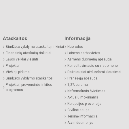
Ataskaitos
Informacija
Biudžeto vykdymo ataskaitų rinkiniai
Nuorodos
Finansinių ataskaitų rinkiniai
Laisvos darbo vietos
Lėšos veiklai viešinti
Asmens duomenų apsauga
Projektai
Konsultavimasis su visuomene
Viešieji pirkimai
Dažniausiai užduodami klausimai
Biudžeto vykdymo ataskaitos
Pranešėjų apsauga
Projektai, prevencinės ir kitos
1,2% parama
programos
Neformalusis švietimas
Aktualu mokiniams
Korupcijos prevencija
Civilinė sauga
Teisinė informacija
Atviri duomenys