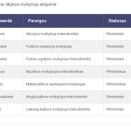
ė, tikybos mokytoja ekspertė.
avardė
Pareigos
Statusas
enė
Istorijos mokytoja metodininkė
Pirmininkė
ienė
Fizikos vyresnioji mokytoja
Pirmininkė
ienė
Fizinio ugdymo mokytoja metodininkė
Pirmininkė
ius
Muzikos mokytojas metodininkas
Pirmininkas
is
Matematikos vyresnysis mokytojas
Pirmininkas
auskienė
Anglų kalbos mokytoja metodininkė
Pirmininkė
ė
Lietuvių kalbos mokytoja metodininkė
Pirmininkė