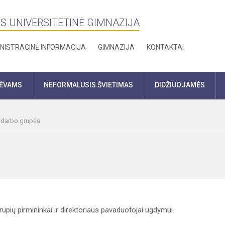
S UNIVERSITETINĖ GIMNAZIJA
NISTRACINĖ INFORMACIJA
GIMNAZIJA
KONTAKTAI
TĖVAMS
NEFORMALUSIS ŠVIETIMAS
DIDŽIUOJAMĖS
r darbo grupės
pių pirmininkai ir direktoriaus pavaduotojai ugdymui.